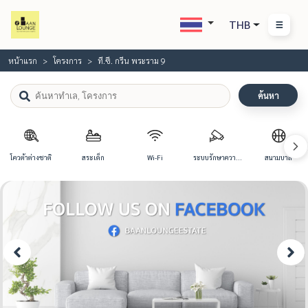
THB
หน้าแรก
โครงการ
ที.ซี. กรีน พระราม 9
ค้นหา
โควต้าต่างชาติ
สระเด็ก
Wi-Fi
ระบบรักษาความ
สนามบาส
ปลอดภัย