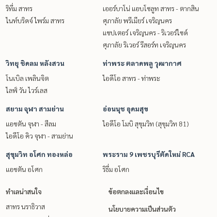
ริทึ่ม สาทร
เออร์บาโน่ แอบโซลูท สาทร - ตากสิน
ไนท์บริดจ์ ไพร์ม สาทร
ศุภาลัย พรีเมียร์ เจริญนคร
แชปเตอร์ เจริญนคร - ริเวอร์ไซด์
ศุภาลัย ริเวอร์ รีสอร์ท เจริญนคร
วิทยุ ชิดลม หลังสวน
ท่าพระ ตลาดพลู วุฒากาศ
โนเบิล เพลินจิต
ไอดีโอ สาทร - ท่าพระ
ไลฟ์ วัน ไวร์เลส
สยาม จุฬา สามย่าน
อ่อนนุช อุดมสุข
แอชตัน จุฬา - สีลม
ไอดีโอ โมบิ สุขุมวิท (สุขุมวิท 81)
ไอดีโอ คิว จุฬา - สามย่าน
สุขุมวิท อโศก ทองหล่อ
พระราม 9 เพชรบุรีตัดใหม่ RCA
แอชตัน อโศก
ริธึ่ม อโศก
ทำเลน่าสนใจ
ข้อตกลงและเงื่อนไข
สาทร นราธิวาส
นโยบายความเป็นส่วนตัว