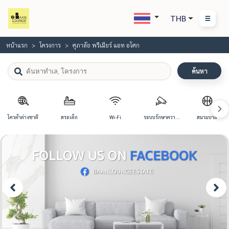
THB
หน้าแรก
โครงการ
ศุภาลัย พรีเมียร์ แอท อโศก
ค้นหา
โควต้าต่างชาติ
สระเด็ก
Wi-Fi
ระบบรักษาความ
สนามบาส
ปลอดภัย