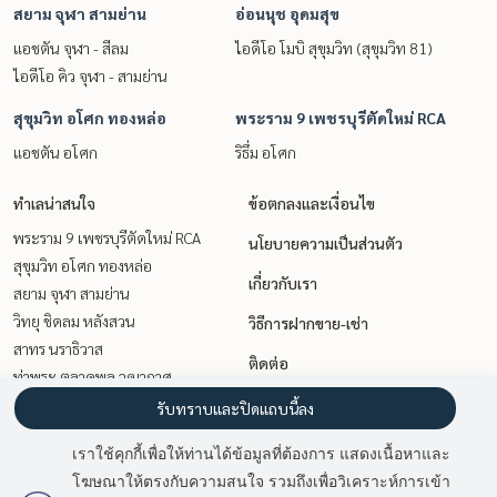
สยาม จุฬา สามย่าน
อ่อนนุช อุดมสุข
แอชตัน จุฬา - สีลม
ไอดีโอ โมบิ สุขุมวิท (สุขุมวิท 81)
ไอดีโอ คิว จุฬา - สามย่าน
สุขุมวิท อโศก ทองหล่อ
พระราม 9 เพชรบุรีตัดใหม่ RCA
แอชตัน อโศก
ริธึ่ม อโศก
ทำเลน่าสนใจ
ข้อตกลงและเงื่อนไข
พระราม 9 เพชรบุรีตัดใหม่ RCA
นโยบายความเป็นส่วนตัว
สุขุมวิท อโศก ทองหล่อ
เกี่ยวกับเรา
สยาม จุฬา สามย่าน
วิทยุ ชิดลม หลังสวน
วิธีการฝากขาย-เช่า
สาทร นราธิวาส
ติดต่อ
ท่าพระ ตลาดพลู วุฒากาศ
อ่อนนุช อุดมสุข
รับทราบและปิดแถบนี้ลง
เกษตรศาสตร์ รัชโยธิน
เราใช้คุกกี้เพื่อให้ท่านได้ข้อมูลที่ต้องการ แสดงเนื้อหาและ
วงเวียนใหญ่ เจริญนคร
โฆษณาให้ตรงกับความสนใจ รวมถึงเพื่อวิเคราะห์การเข้า
นานา