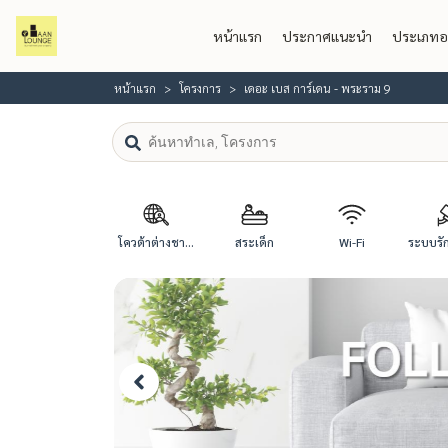
หน้าแรก
ประกาศแนะนำ
ประเภทอ
หน้าแรก
โครงการ
เดอะ เบส การ์เดน - พระราม 9
โควต้าต่างชา...
สระเด็ก
Wi-Fi
ระบบรัก