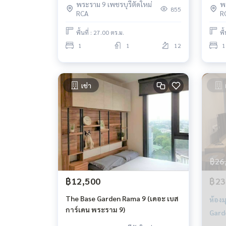
พระราม 9 เพชรบุรีตัดใหม่
พ
855
RCA
R
พื้นที่ : 27.00 ตร.ม.
พื
1
1
12
1
เช่า
฿26
฿12,500
฿23
The Base Garden Rama 9 (เดอะ เบส
ห้อง
การ์เดน พระราม 9)
Gard
พระร