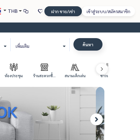
THB
ฝาก ขาย/เช่า
เข้าสู่ระบบ/สมัครสมาชิก
ค้นหา
เพิ่มเติม
ห้องประชุม
ร้านสะดวกซื้...
สนามเด็กเล่น
ซาวน่า
สระว่าย