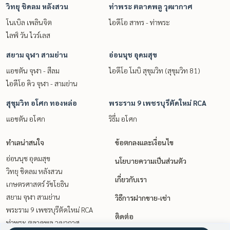
วิทยุ ชิดลม หลังสวน
ท่าพระ ตลาดพลู วุฒากาศ
โนเบิล เพลินจิต
ไอดีโอ สาทร - ท่าพระ
ไลฟ์ วัน ไวร์เลส
สยาม จุฬา สามย่าน
อ่อนนุช อุดมสุข
แอชตัน จุฬา - สีลม
ไอดีโอ โมบิ สุขุมวิท (สุขุมวิท 81)
ไอดีโอ คิว จุฬา - สามย่าน
สุขุมวิท อโศก ทองหล่อ
พระราม 9 เพชรบุรีตัดใหม่ RCA
แอชตัน อโศก
ริธึ่ม อโศก
ทำเลน่าสนใจ
ข้อตกลงและเงื่อนไข
อ่อนนุช อุดมสุข
นโยบายความเป็นส่วนตัว
วิทยุ ชิดลม หลังสวน
เกี่ยวกับเรา
เกษตรศาสตร์ รัชโยธิน
สยาม จุฬา สามย่าน
วิธีการฝากขาย-เช่า
พระราม 9 เพชรบุรีตัดใหม่ RCA
ติดต่อ
ท่าพระ ตลาดพลู วุฒากาศ