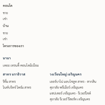
คอนโด
ขาย
เช่า
บ้าน
ขาย
เช่า
โครงการของเรา
นานา
เดอะ เทรนดี้ คอนโดมิเนียม
สาทร นราธิวาส
วงเวียนใหญ่ เจริญนคร
ริทึ่ม สาทร
เออร์บาโน่ แอบโซลูท สาทร - ตากสิน
ไนท์บริดจ์ ไพร์ม สาทร
ศุภาลัย พรีเมียร์ เจริญนคร
แชปเตอร์ เจริญนคร - ริเวอร์ไซด์
ศุภาลัย ริเวอร์ รีสอร์ท เจริญนคร