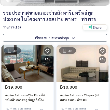
รวมประกาศขายและเช่าอสังหาริมทรัพย์ทุก
ประเภท ในโครงการแอสปาย สาทร - ท่าพระ
รายการ (16)
Share
เรียงตาม : ประกาศล่าสุด
เช่า
เช่า
฿19,000
฿10,000
Aspire Sathorn–Tha Phra ติด
Aspire Sathorn - Thapra (แอ
รถไฟฟ้า ตลาดพลู ชั้นสูง วิวโล่ง
สปาย สาทร - ท่าพระ)
อากาศถ่ายเทดี
ท่าพระ ตลาดพลู
ท่าพระ ตลาดพลู