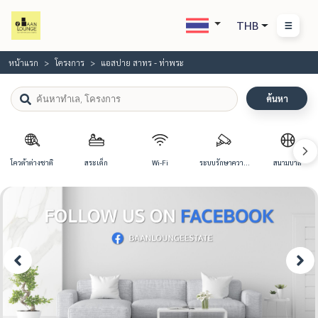
THB
หน้าแรก
โครงการ
แอสปาย สาทร - ท่าพระ
ค้นหา
โควต้าต่างชาติ
สระเด็ก
Wi-Fi
ระบบรักษาความ
สนามบาส
ปลอดภัย