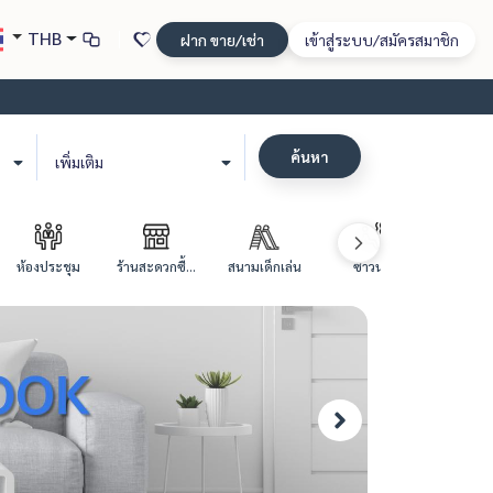
THB
ฝาก ขาย/เช่า
เข้าสู่ระบบ/สมัครสมาชิก
ค้นหา
เพิ่มเติม
ห้องประชุม
ร้านสะดวกซื้...
สนามเด็กเล่น
ซาวน่า
สระว่าย