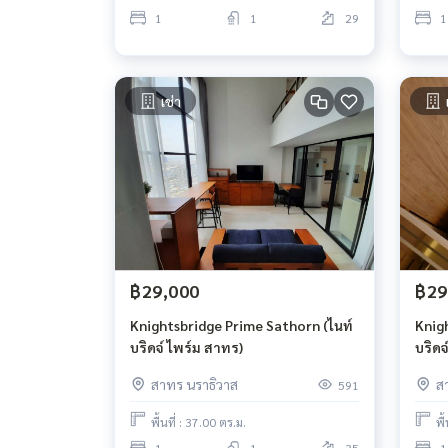
1
1
29
1
เช่า
฿29,000
฿29
Knightsbridge Prime Sathorn (ไนท์
Knig
บริดจ์ ไพร์ม สาทร)
บริดจ
สาทร นราธิวาส
ส
591
พื้นที่ : 37.00 ตร.ม.
พื