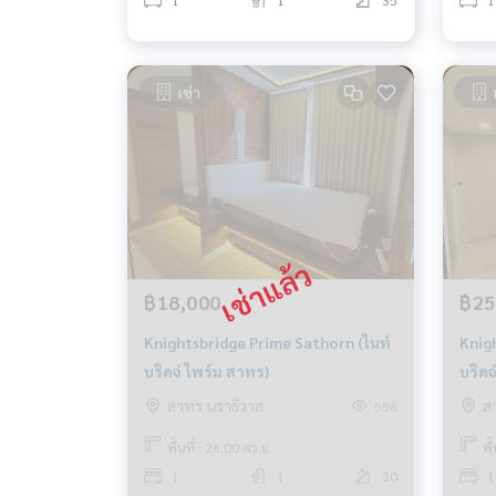
1
1
35
1
เช่า
฿18,000
฿25
Knightsbridge Prime Sathorn (ไนท์
Knig
บริดจ์ ไพร์ม สาทร)
บริดจ
สาทร นราธิวาส
ส
556
พื้นที่ : 26.00 ตร.ม.
พื
1
1
20
1