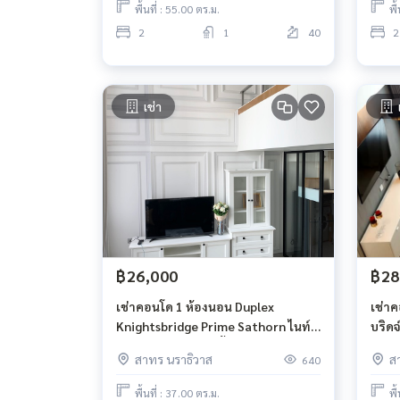
พื้นที่ : 55.00 ตร.ม.
พื
2
1
40
2
เช่า
฿26,000
฿28
เช่าคอนโด 1 ห้องนอน Duplex
เช่า
Knightsbridge Prime Sathorn ไนท์
บริดจ
บริดจ์ ไพร์ม สาทร ชั้น 29 ขนาด 37
prim
สาทร นราธิวาส
ส
640
ตรม BTS ช่องนนทรี
พื้นที่ : 37.00 ตร.ม.
พื