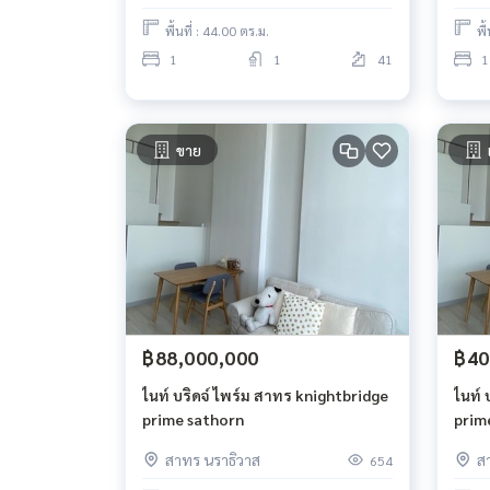
พื้นที่ : 44.00 ตร.ม.
พื
1
1
41
1
ขาย
฿88,000,000
฿40
ไนท์ บริดจ์ ไพร์ม สาทร knightbridge
ไนท์ 
prime sathorn
prim
สาทร นราธิวาส
ส
654