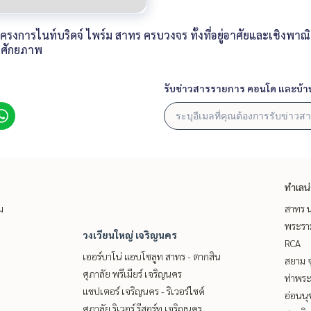
การไนท์บริดจ์ ไพร์ม สาทร ครบวงจร ทั้งที่อยู่อาศัยและเชิงพาณิชย
ลศักยภาพ
รับข่าวสารรายการ คอนโด และบ้า
ทำเลน
ม
สาทร น
พระราม
วงเวียนใหญ่ เจริญนคร
RCA
เออร์บาโน่ แอบโซลูท สาทร - ตากสิน
สยาม จ
ศุภาลัย พรีเมียร์ เจริญนคร
ท่าพร
แชปเตอร์ เจริญนคร - ริเวอร์ไซด์
อ่อนนุ
ศุภาลัย ริเวอร์ รีสอร์ท เจริญนคร