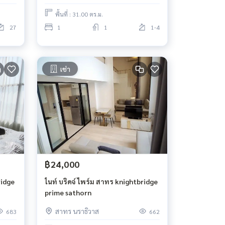
พื้นที่ : 31.00 ตร.ม.
27
1
1
1-4
เช่า
฿24,000
ridge
ไนท์ บริดจ์ ไพร์ม สาทร knightbridge
prime sathorn
สาทร นราธิวาส
683
662