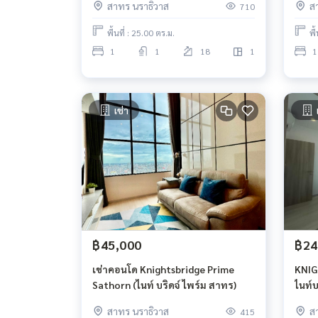
สาทร นราธิวาส
ส
710
นนทรี
พื้นที่ : 25.00 ตร.ม.
พื
1
1
18
1
1
เช่า
฿45,000
฿24
เช่าคอนโด Knightsbridge Prime
KNIG
Sathorn (ไนท์ บริดจ์ ไพร์ม สาทร)
ไนท์บ
สาทร นราธิวาส
ส
415