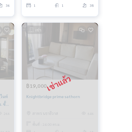
36
1
1
38
เช่า
฿19,000
ไนท์
Knightbridge prime sathorn
สาทร นราธิวาส
266
646
พื้นที่ : 24.00 ตร.ม.