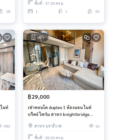
พื้นที่ : 37.00 ตร.ม.
28
1
1
30
เช่า
฿29,000
ไนท์
เช่าคอนโด duplex 1 ห้องนอน ไนท์
บริดจ์ ไพร์ม สาทร knightbridge
prime sathorn ขนาด 38 ตรม ชั้น 38
สาทร นราธิวาส
582
1k
วิวตึกมหานคร
พื้นที่ : 38.00 ตร.ม.