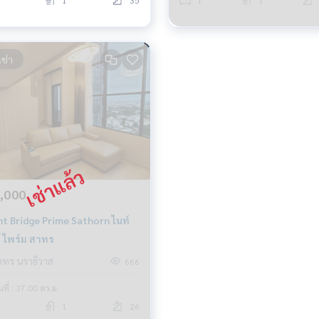
1
35
1
1
เช่า
,000
ht Bridge Prime Sathorn ไนท์
์ ไพร์ม สาทร
าทร นราธิวาส
666
้นที่ : 37.00 ตร.ม.
1
26