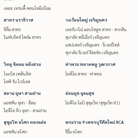
เดอะ เทรนดี้ คอนโดมิเนียม
สาทร นราธิวาส
วงเวียนใหญ่ เจริญนคร
ริทึ่ม สาทร
เออร์บาโน่ แอบโซลูท สาทร - ตากสิน
ไนท์บริดจ์ ไพร์ม สาทร
ศุภาลัย พรีเมียร์ เจริญนคร
แชปเตอร์ เจริญนคร - ริเวอร์ไซด์
ศุภาลัย ริเวอร์ รีสอร์ท เจริญนคร
วิทยุ ชิดลม หลังสวน
ท่าพระ ตลาดพลู วุฒากาศ
โนเบิล เพลินจิต
ไอดีโอ สาทร - ท่าพระ
ไลฟ์ วัน ไวร์เลส
สยาม จุฬา สามย่าน
อ่อนนุช อุดมสุข
แอชตัน จุฬา - สีลม
ไอดีโอ โมบิ สุขุมวิท (สุขุมวิท 81)
ไอดีโอ คิว จุฬา - สามย่าน
สุขุมวิท อโศก ทองหล่อ
พระราม 9 เพชรบุรีตัดใหม่ RCA
แอชตัน อโศก
ริธึ่ม อโศก