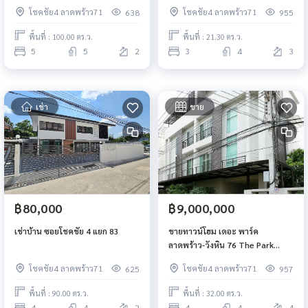
ห้องนอน 4 ห้องน้ำ ขนาด 21ตรวา
โชคชัย4 ลาดพร้าว71
โชคชัย4 ลาดพร้าว71
638
955
ใกล้ เซ็นทรัลอีสต์วิลล์
พื้นที่ : 100.00 ตร.ว.
พื้นที่ : 21.30 ตร.ว.
5
5
2
3
4
3
เช่า
ขาย
฿80,000
฿9,000,000
เช่าบ้าน ซอยโชคชัย 4 แยก 83
ขายทาวน์โฮม เดอะ พาร์ค
ลาดพร้าว-วังหิน 76 The Park
Ladprao-Wanghin 76 ขนาด 32
โชคชัย4 ลาดพร้าว71
โชคชัย4 ลาดพร้าว71
625
957
ตรวา 4 ชั้น 4ห้องนอน 4 ห้องน้ำ
พื้นที่ : 90.00 ตร.ว.
พื้นที่ : 32.00 ตร.ว.
4
4
2
4
4
4