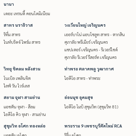
นานา
เดอะ เทรนดี้ คอนโดมิเนียม
สาทร นราธิวาส
วงเวียนใหญ่ เจริญนคร
ริทึ่ม สาทร
เออร์บาโน่ แอบโซลูท สาทร - ตากสิน
ไนท์บริดจ์ ไพร์ม สาทร
ศุภาลัย พรีเมียร์ เจริญนคร
แชปเตอร์ เจริญนคร - ริเวอร์ไซด์
ศุภาลัย ริเวอร์ รีสอร์ท เจริญนคร
วิทยุ ชิดลม หลังสวน
ท่าพระ ตลาดพลู วุฒากาศ
โนเบิล เพลินจิต
ไอดีโอ สาทร - ท่าพระ
ไลฟ์ วัน ไวร์เลส
สยาม จุฬา สามย่าน
อ่อนนุช อุดมสุข
แอชตัน จุฬา - สีลม
ไอดีโอ โมบิ สุขุมวิท (สุขุมวิท 81)
ไอดีโอ คิว จุฬา - สามย่าน
สุขุมวิท อโศก ทองหล่อ
พระราม 9 เพชรบุรีตัดใหม่ RCA
แอชตัน อโศก
ริธึ่ม อโศก