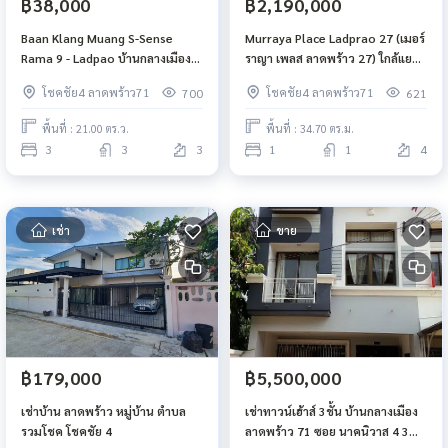
฿38,000
฿2,190,000
Baan Klang Muang S-Sense
Murraya Place Ladprao 27 (เมอร์
Rama 9 - Ladpao บ้านกลางเมือง
ราญา เพลส ลาดพร้าว 27) ใกล้แยก
เอส-เซนส์ พระราม 9 - ลาดพร้าว
ลาดพร้าว-รัชดา MRT ลาดพร้าว
โชคชัย4 ลาดพร้าว71
โชคชัย4 ลาดพร้าว71
700
621
พื้นที่ : 21.00 ตร.ว.
พื้นที่ : 34.70 ตร.ม.
3
3
3
1
1
4
เช่า
ขาย
฿179,000
฿5,500,000
เช่าบ้าน ลาดพร้าว หมู่บ้าน ตำบล
เช่าทาวน์เฮ้าส์ 3ชั้น บ้านกลางเมือง
รวมโชค โชคชัย 4
ลาดพร้าว 71 ซอย นาคนิวาส 4 3