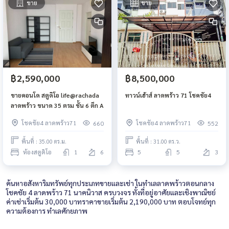
ขาย
ขาย
฿2,590,000
฿8,500,000
ขายคอนโด สตูดิโอ life@rachada
ทาวน์เฮ้าส์ ลาดพร้าว 71 โชคชัย4
ลาดพร้าว ขนาด 35 ตรม ชั้น 6 ตึก A
โชคชัย4 ลาดพร้าว71
โชคชัย4 ลาดพร้าว71
660
552
พื้นที่ : 35.00 ตร.ม.
พื้นที่ : 31.00 ตร.ว.
ห้องสตูดิโอ
1
6
5
5
3
ค้นหาอสังหาริมทรัพย์ทุกประเภทขายและเช่า ในทำเลลาดพร้าวตอนกลาง
โชคชัย 4 ลาดพร้าว 71 นาคนิวาส ครบวงจร ทั้งที่อยู่อาศัยและเชิงพาณิชย์
ค่าเช่าเริ่มต้น 30,000 บาทราคาขายเริ่มต้น 2,190,000 บาท ตอบโจทย์ทุก
ความต้องการ ทำเลศักยภาพ