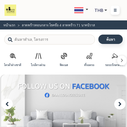
THB
หน้าแรก
ลาดพร้าวตอนกลาง โชคชัย 4 ลาดพร้าว 71 นาคนิวาส
ค้นหา
โควต้าต่างชาติ
ใกล้ทางด่วน
ฟิตเนส
ที่จอดรถ
ระบบรักษาความ
ปลอดภัย