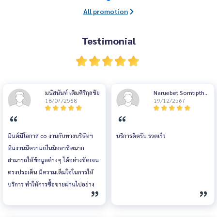
อบรับอย่างดีมากจากผู้บริโภคที่เข้ามาชมแบบบ้า
All promotion
นดีไซน์ใหม่ที่พร้อมให้บริการมากกว่า 1,000 แบ
บ
Testimonial
มนัสนันท์ เติมศิริกุลชัย
Naruebet Sorntiptha
18/07/2568
weechai
19/12/2567
มินต์มีโอกาส co งานกับทางบริษัทฯ
บริการดีครับ รวดเร็ว
ทีมงานมีความเป็นมืออาชีพมาก
สามารถให้ข้อมูลต่างๆ ได้อย่างชัดเจน
ตรงประเด็น มีความเต็มใจในการให้
บริการ ทำให้การซื้อขายผ่านไปอย่าง
ราบรื่น ยินดีที่ได้ร่วมงานกันนะคะ หวัง
ว่าจะได้ร่วมงานกันอีกในอนาคตค่ะ