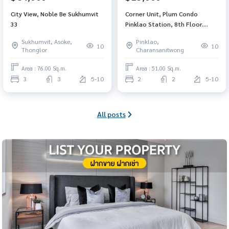
City View, Noble Be Sukhumvit
Corner Unit, Plum Condo
33
Pinklao Station, 8th Floor.
Great location, great view, no
Sukhumvit, Asoke,
Pinklao,
afternoon sun.
10
10
Thonglor
Charansanitwong
Area : 76.00 Sq.m.
Area : 51.00 Sq.m.
3
3
5-10
2
2
5-10
All posts