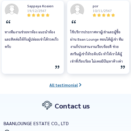
ขอบคุณค่ะ
Sappaya Koaien
por
19/12/2567
10/11/2567
ทางทีมงานช่วยหาห้อง แนะนำห้อง
ใช้บริการประกาศหาผู้เช่าและผู้ซื้อ
และติดต่อให้กับผู้ปล่อยเช่าได้รวดเร็ว
ผ่าน Baan Lounge ตอนได้ผู้เช่า ทีม
ครับ
งานก็ประสานงานเรียบร้อยดี ช่วย
สกรีนผู้เช่าให้ระดับนึง ทำให้เราได้ผู้
เช่าที่เรียบร้อย ไม่เคยมีปัญหาค้างค่า
เช่า ไม่มีเรื่องจุกจิกใดๆ ตอนที่ได้ผู้ซื้อ
ทีมงานก็แนะนำขั้นตอนละเอียดให้ทั้ง
ฝั่งผู้ซื้อและผู้ขาย ซึ่งเราเองก็ไม่เคยมี
All testimonial
ประสบการณ์ขายต่อห้องชุด ทำให้ทุก
ขั้นตอนผ่านไปอย่างราบรื่น ประทับใจ
Contact us
จบทุกขั้นตอนได้ภายในวันโอน
BAANLOUNGE ESTATE CO., LTD