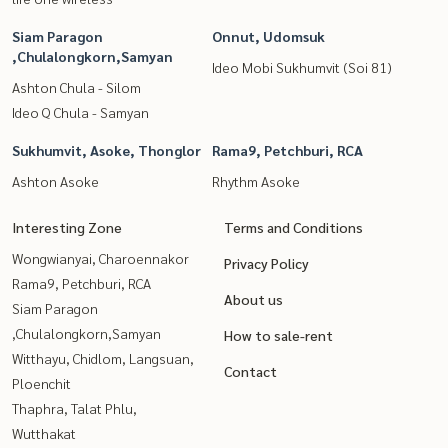
Siam Paragon
Onnut, Udomsuk
,Chulalongkorn,Samyan
Ideo Mobi Sukhumvit (Soi 81)
Ashton Chula - Silom
Ideo Q Chula - Samyan
Sukhumvit, Asoke, Thonglor
Rama9, Petchburi, RCA
Ashton Asoke
Rhythm Asoke
Interesting Zone
Terms and Conditions
Wongwianyai, Charoennakor
Privacy Policy
Rama9, Petchburi, RCA
About us
Siam Paragon
,Chulalongkorn,Samyan
How to sale-rent
Witthayu, Chidlom, Langsuan,
Contact
Ploenchit
Thaphra, Talat Phlu,
Wutthakat