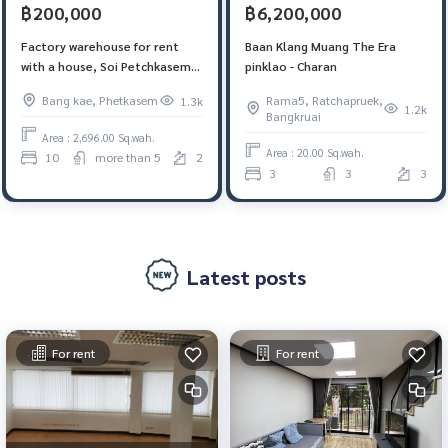
฿6,200,000
฿200,000
Baan Klang Muang The Era
Factory warehouse for rent
pinklao - Charan
with a house, Soi Petchkasem
110/4
Rama5, Ratchapruek,
Bang kae, Phetkasem
1.3k
1.2k
Bangkruai
Area : 2,696.00 Sq.wah.
Area : 20.00 Sq.wah.
10
more than 5
2
3
3
3
Latest posts
For rent
For rent