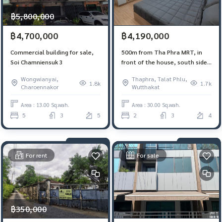
฿5,800,000
฿4,700,000
฿4,190,000
Commercial building for sale,
500m from Tha Phra MRT, in
Soi Chamniensuk 3
front of the house, south side.
Receive wind for selling
Wongwianyai,
Thaphra, Talat Phlu,
shophouses, Soi Wat Tha Phra,
1.8k
1.7k
Charoennakor
Wutthakat
Charansanitwong 4
Area : 13.00 Sq.wah.
Area : 30.00 Sq.wah.
5
3
5
2
3
4
For rent
For sale
฿350,000