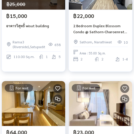
฿25,000
฿15,000
฿22,000
อาคารวิสุทธิ์ wisut building
2 Bedroom Duplex Blossom
Condo @ Sathorn-Charoenrat,
near BTS Surasak
Rama3
Sathorn, Narathiwat
10
658
(Riverside),Satupadit
Area : 55.00 Sq.m.
110.00 Sq.m.
1
5
2
2
1-4
For rent
For rent
฿64,000
฿23,000