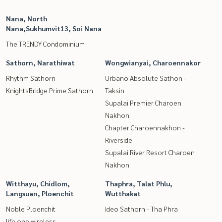
Nana, North
Nana,Sukhumvit13, Soi Nana
The TRENDY Condominium
Sathorn, Narathiwat
Wongwianyai, Charoennakor
Rhythm Sathorn
Urbano Absolute Sathon -
KnightsBridge Prime Sathorn
Taksin
Supalai Premier Charoen
Nakhon
Chapter Charoennakhon -
Riverside
Supalai River Resort Charoen
Nakhon
Witthayu, Chidlom,
Thaphra, Talat Phlu,
Langsuan, Ploenchit
Wutthakat
Noble Ploenchit
Ideo Sathorn - Tha Phra
life one wireless