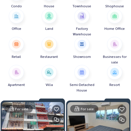
Condo
House
Townhouse
Shophouse
Office
Land
Factory
Home Office
Warehouse
Retail
Restaurant
Showroom
Businesses for
sale
Apartment
Villa
Semi-Detached
Resort
House
For sale
For sale