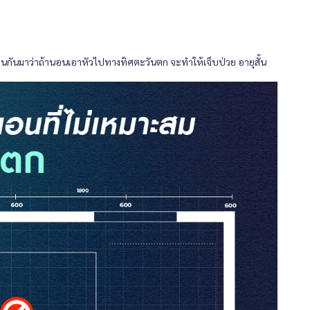
อนกันมาว่าถ้านอนเอาหัวไปทางทิศตะวันตก จะทำให้เจ็บป่วย อายุสั้น