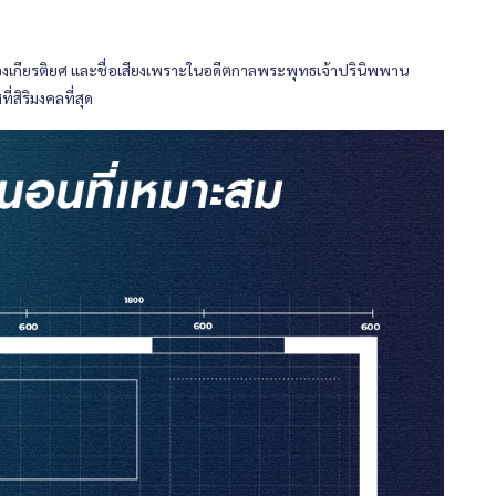
รื่องเกียรติยศ และชื่อเสียงเพราะในอดีตกาลพระพุทธเจ้าปรินิพพาน
่สิริมงคลที่สุด