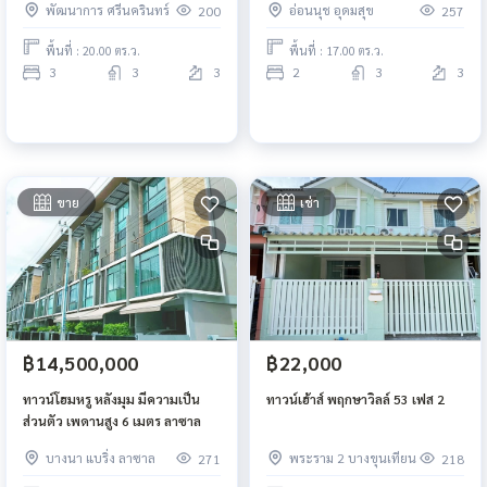
พัฒนาการ ศรีนครินทร์
อ่อนนุช อุดมสุข
200
257
Gateway
พื้นที่ : 20.00 ตร.ว.
พื้นที่ : 17.00 ตร.ว.
3
3
3
2
3
3
ขาย
เช่า
฿14,500,000
฿22,000
ทาวน์โฮมหรู หลังมุม มีความเป็น
ทาวน์เฮ้าส์ พฤกษาวิลล์ 53 เฟส 2
ส่วนตัว เพดานสูง 6 เมตร ลาซาล
บางนา แบริ่ง ลาซาล
พระราม 2 บางขุนเทียน
271
218