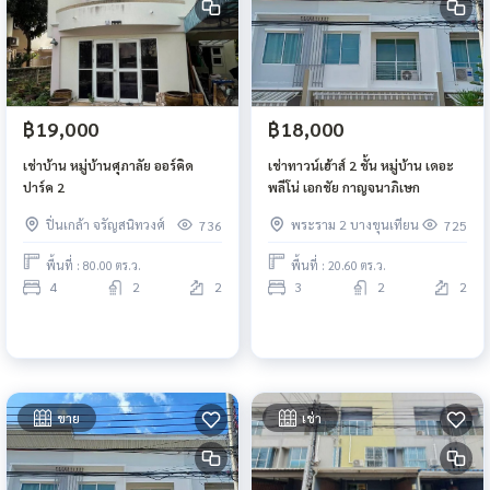
฿19,000
฿18,000
เช่าบ้าน หมู่บ้านศุภาลัย ออร์คิด
เช่าทาวน์เฮ้าส์ 2 ชั้น หมู่บ้าน เดอะ
ปาร์ค 2
พลีโน่ เอกชัย กาญจนาภิเษก
ปิ่นเกล้า จรัญสนิทวงศ์
พระราม 2 บางขุนเทียน
736
725
พื้นที่ : 80.00 ตร.ว.
พื้นที่ : 20.60 ตร.ว.
4
2
2
3
2
2
ขาย
เช่า