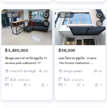
ขาย
เช่า
฿3,490,000
฿58,000
ห้องมุม เนอวาน่า พาร์ค สุขุมวิท 77
เดอะ ไพรเวท สุขุมวิท - บางจาก
nirvana park sukhumvit 77
The Private Sukhumvit -
Bangchak ทาวน์โฮม 3ชั้น หลังมุม
ลาดกระบัง สุวรรณภูมิ
อ่อนนุช อุดมสุข
479
95
พื้นที่ : 28.00 ตร.ว.
พื้นที่ : 23.00 ตร.ว.
3
2
2
3
4
3