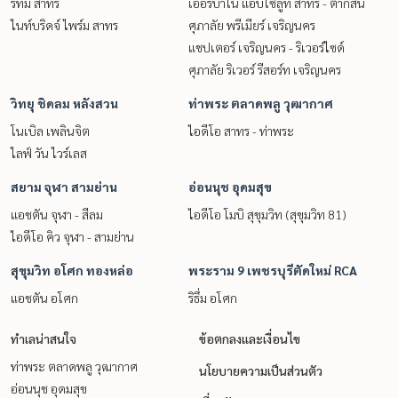
ริทึ่ม สาทร
เออร์บาโน่ แอบโซลูท สาทร - ตากสิน
ไนท์บริดจ์ ไพร์ม สาทร
ศุภาลัย พรีเมียร์ เจริญนคร
แชปเตอร์ เจริญนคร - ริเวอร์ไซด์
ศุภาลัย ริเวอร์ รีสอร์ท เจริญนคร
วิทยุ ชิดลม หลังสวน
ท่าพระ ตลาดพลู วุฒากาศ
โนเบิล เพลินจิต
ไอดีโอ สาทร - ท่าพระ
ไลฟ์ วัน ไวร์เลส
สยาม จุฬา สามย่าน
อ่อนนุช อุดมสุข
แอชตัน จุฬา - สีลม
ไอดีโอ โมบิ สุขุมวิท (สุขุมวิท 81)
ไอดีโอ คิว จุฬา - สามย่าน
สุขุมวิท อโศก ทองหล่อ
พระราม 9 เพชรบุรีตัดใหม่ RCA
แอชตัน อโศก
ริธึ่ม อโศก
ทำเลน่าสนใจ
ข้อตกลงและเงื่อนไข
ท่าพระ ตลาดพลู วุฒากาศ
นโยบายความเป็นส่วนตัว
อ่อนนุช อุดมสุข