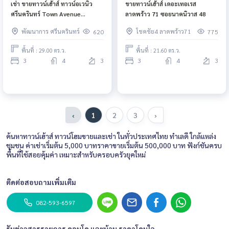
เช่า ขายทาวน์เฮ้าส์ ทาวน์อเวนิว
ขายทาวน์เฮ้าส์ เดอะเทอเรส
ศรีนครินทร์ Town Avenue
ลาดพร้าว 71 ซอยนาคนิวาส 48
Srinagarindra
พัฒนาการ ศรีนครินทร์
โชคชัย4 ลาดพร้าว71
620
775
พื้นที่ : 29.00 ตร.ว.
พื้นที่ : 21.60 ตร.ว.
3
4
3
3
4
3
‹
1
2
3
›
ค้นหาทาวน์เฮ้าส์ ทาวน์โฮมขายและเช่า ในทั่วประเทศไทย ทำเลดี ใกล้แหล่ง
ชุมชน ค่าเช่าเริ่มต้น 5,000 บาทราคาขายเริ่มต้น 500,000 บาท ฟังก์ชันครบ
พื้นที่ใช้สอยคุ้มค่า เหมาะสำหรับครอบครัวยุคใหม่
ติดต่อสอบถามเพิ่มเติม
082-593-6597
รับข่าวสารรายการ คอนโด และบ้าน ราคาโดนใจ