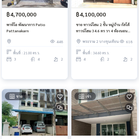
฿4,700,000
฿4,100,000
พาทิโอ พัฒนาการ Patio
ขาย ทาวน์โฮม 2 ชั้น หมู่บ้าน กัสโต้
Pattanakarn
ทาวน์โฮม 34.6 ตร วา 4 ห้องนอน
ซอยเทียนทะเล 19 (ซ.วัดหัวกระบือ)
พระราม 2 บางขุนเทียน
448
618
หลังมุม
พื้นที่ : 21.00 ตร.ว.
พื้นที่ : 34.60 ตร.ว.
3
4
2
4
2
2
ขาย
เช่า