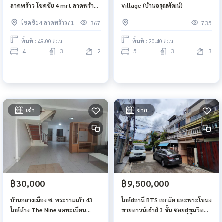
ลาดพร้าว โชคชัย 4 mrt ลาดพร้าว
Village (บ้านอรุณพัฒน์)
71 ใกล้ เซ็นทรัล อีสต์วิลล์
โชคชัย4 ลาดพร้าว71
367
735
พื้นที่ : 49.00 ตร.ว.
พื้นที่ : 20.40 ตร.ว.
4
3
2
5
3
3
เช่า
ขาย
฿30,000
฿9,500,000
บ้านกลางเมือง ซ. พระรามเก้า 43
ใกล้สถานี BTS เอกมัย และพระโขนง
ใกล้ห้าง The Nine จดทะเบียน
ขายทาวน์เฮ้าส์ 3 ชั้น ซอยสุขุมวิท
บริษัทได้
65 ไม่ถึง 1 กิโลเมตร ใกล้ห้าง