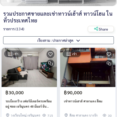
รวมประกาศขายและเช่าทาวน์เฮ้าส์ ทาวน์โฮม ใน
ทั่วประเทศไทย
รายการ (134)
Share
เรียงตาม : ประกาศล่าสุด
เช่า
เช่า
฿30,000
฿90,000
ระเบียงกว้าง เฟอร์นิเจอร์ครบพร้อม
เช่าทาวน์เฮาส์ ศาลาแดง สีลม
อยู่ ซอย เจริญนคร 48 มีแอร์ อิน
เทอร์เนต กล่องดิจิทอล ทีวี hbo ห่าง
วงเวียนใหญ่ เจริญนคร
สีลม ศาลาแดง บางรัก
715
30
จากปากซอย 200 เมตร