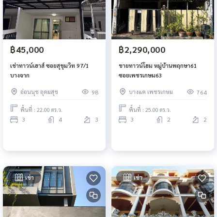
฿45,000
฿2,290,000
เช่าทาวน์เฮาส์ ซอยสุขุมวิท 97/1
ขายทาวน์โฮม หมู่บ้านพฤกษา61
บางจาก
ซอยเพชรเกษม63
อ่อนนุช อุดมสุข
บางแค เพชรเกษม
98
764
พื้นที่ : 22.00 ตร.ว.
พื้นที่ : 25.00 ตร.ว.
3
4
3
3
2
2
เช่า
เช่า