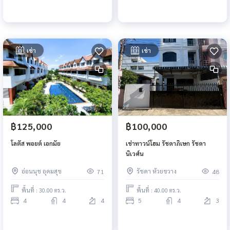
เช่า
เช่า
฿125,000
฿100,000
โลตัส พอยต์ เอกมัย
เช่าทาวน์โฮม รัชดาภิเษก รัชดา
นิเวศ์น
อ่อนนุช อุดมสุข
รัชดา ห้วยขวาง
71
48
พื้นที่ : 30.00 ตร.ว.
พื้นที่ : 40.00 ตร.ว.
4
4
4
5
4
3