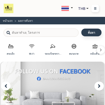
THB
หน้าแรก
ผลการค้นหา
ค้นหา
สระเด็ก
Wi-Fi
ระบบรักษาความ
สนามบาส
คลับเฮ้าส์
ปลอดภัย