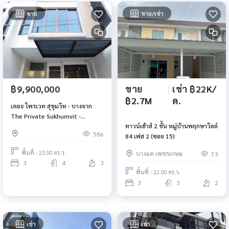
ขาย
ขาย/เช่า
ขาย
|
เช่า ฿22K/
฿9,900,000
฿2.7M
ด.
เดอะ ไพรเวท สุขุมวิท - บางจาก
The Private Sukhumvit -
ทาวน์เฮ้าส์ 2 ชั้น หมู่บ้านพฤกษาวิลล์
Bangchak
586
84 เฟส 2 (ซอย 15)
พื้นที่ : 23.00 ตร.ว.
บางแค เพชรเกษม
73
3
4
3
พื้นที่ : 22.00 ตร.ว.
3
3
2
เช่า
เช่า