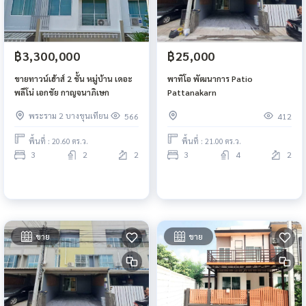
฿3,300,000
฿25,000
ขายทาวน์เฮ้าส์ 2 ชั้น หมู่บ้าน เดอะ
พาทิโอ พัฒนาการ Patio
พลีโน่ เอกชัย กาญจนาภิเษก
Pattanakarn
พระราม 2 บางขุนเทียน
566
412
พื้นที่ : 20.60 ตร.ว.
พื้นที่ : 21.00 ตร.ว.
3
2
2
3
4
2
ขาย
ขาย