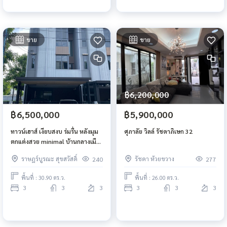
ขาย
ขาย
฿6,200,000
฿6,500,000
฿5,900,000
ทาวน์เฮาส์ เงียบสงบ ร่มรื่น หลังมุม
ศุภาลัย วิลล์ รัชดาภิเษก 32
ตกแต่งสวย minimal บ้านกลางเมือง
สุขสวัสดิ์-พระราม 3
ราษฎร์บูรณะ สุขสวัสดิ์
รัชดา ห้วยขวาง
240
277
พื้นที่ : 30.90 ตร.ว.
พื้นที่ : 26.00 ตร.ว.
3
3
3
3
3
3