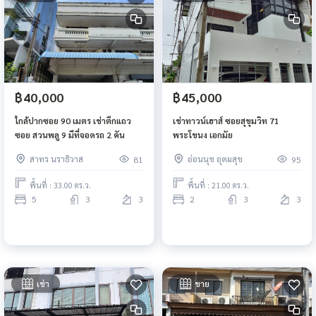
฿40,000
฿45,000
ใกล้ปากซอย 90 เมตร เช่าตึกแถว
เช่าทาวน์เฮาส์ ซอยสุขุมวิท 71
ซอย สวนพลู 9 มีที่จอดรถ 2 คัน
พระโขนง เอกมัย
สาทร นราธิวาส
อ่อนนุช อุดมสุข
81
95
พื้นที่ : 33.00 ตร.ว.
พื้นที่ : 21.00 ตร.ว.
5
3
3
2
3
3
เช่า
ขาย