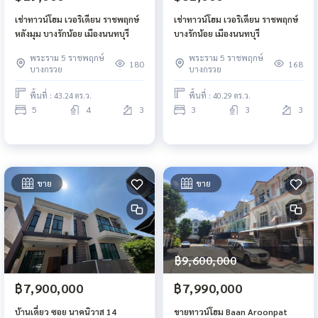
เช่าทาวน์โฮม เวอริเดียน ราชพฤกษ์
เช่าทาวน์โฮม เวอริเดียน ราชพฤกษ์
หลังมุม บางรักน้อย เมืองนนทบุรี
บางรักน้อย เมืองนนทบุรี
พระราม 5 ราชพฤกษ์
พระราม 5 ราชพฤกษ์
180
168
บางกรวย
บางกรวย
พื้นที่ : 43.24 ตร.ว.
พื้นที่ : 40.29 ตร.ว.
5
4
3
3
3
3
ขาย
ขาย
฿9,600,000
฿7,900,000
฿7,990,000
บ้านเดี่ยว ซอย นาคนิวาส 14
ขายทาวน์โฮม Baan Aroonpat