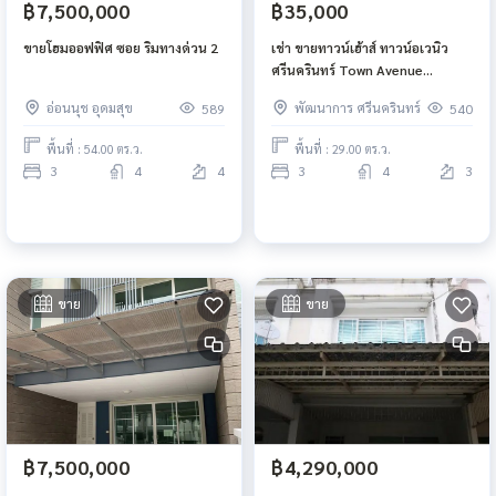
฿7,500,000
฿35,000
ขายโฮมออฟฟิศ ซอย ริมทางด่วน 2
เช่า ขายทาวน์เฮ้าส์ ทาวน์อเวนิว
ศรีนครินทร์ Town Avenue
Srinagarindra
อ่อนนุช อุดมสุข
พัฒนาการ ศรีนครินทร์
589
540
พื้นที่ : 54.00 ตร.ว.
พื้นที่ : 29.00 ตร.ว.
3
4
4
3
4
3
ขาย
ขาย
฿7,500,000
฿4,290,000