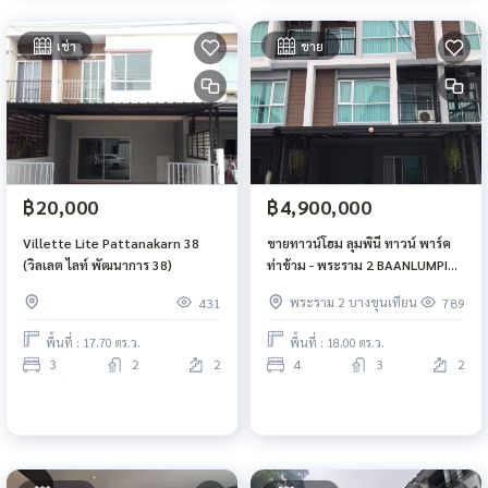
เช่า
ขาย
฿20,000
฿4,900,000
Villette Lite Pattanakarn 38
ขายทาวน์โฮม ลุมพินี ทาวน์ พาร์ค
(วิลเลต ไลท์ พัฒนาการ 38)
ท่าข้าม - พระราม 2 BAANLUMPINI
TOWNPARK THAKAM-RAMA II
พระราม 2 บางขุนเทียน
431
789
พื้นที่ : 17.70 ตร.ว.
พื้นที่ : 18.00 ตร.ว.
3
2
2
4
3
2