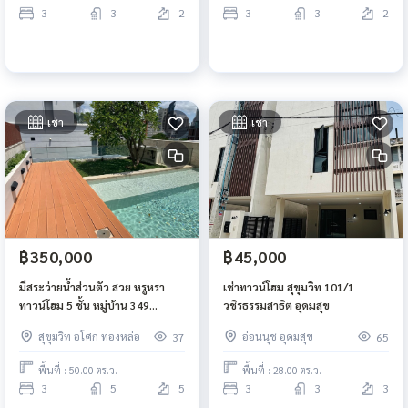
3
3
2
3
3
2
เช่า
เช่า
฿350,000
฿45,000
มีสระว่ายน้ำส่วนตัว สวย หรูหรา
เช่าทาวน์โฮม สุขุมวิท 101/1
ทาวน์โฮม 5 ชั้น หมู่บ้าน 349
วชิรธรรมสาธิต อุดมสุข
Residence 3 ห้องนอน 3 ที่จอดรถ
สุขุมวิท อโศก ทองหล่อ
อ่อนนุช อุดมสุข
37
65
ใกล้โรงเรียนนานาชาติ
พื้นที่ : 50.00 ตร.ว.
พื้นที่ : 28.00 ตร.ว.
3
5
5
3
3
3