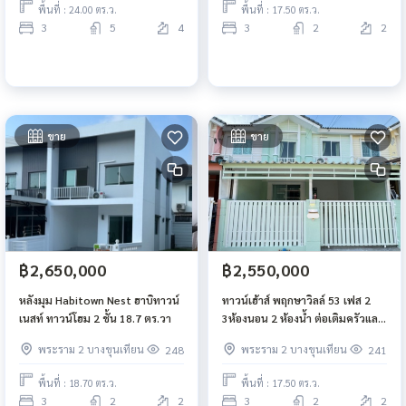
พื้นที่ : 24.00 ตร.ว.
พื้นที่ : 17.50 ตร.ว.
3
5
4
3
2
2
ขาย
ขาย
฿2,650,000
฿2,550,000
หลังมุม Habitown Nest ฮาบิทาวน์
ทาวน์เฮ้าส์ พฤกษาวิลล์ 53 เฟส 2
เนสท์ ทาวน์โฮม 2 ชั้น 18.7 ตร.วา
3ห้องนอน 2 ห้องน้ำ ต่อเติมครัวและ
หลังคาโรงจอดรถเรียบร้อย
พระราม 2 บางขุนเทียน
พระราม 2 บางขุนเทียน
248
241
พื้นที่ : 18.70 ตร.ว.
พื้นที่ : 17.50 ตร.ว.
3
2
2
3
2
2