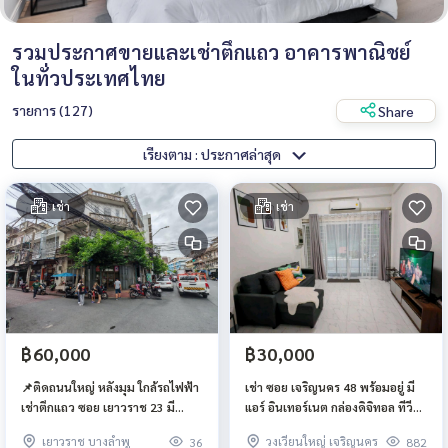
รวมประกาศขายและเช่าตึกแถว อาคารพาณิชย์
ในทั่วประเทศไทย
รายการ (127)
Share
เรียงตาม : ประกาศล่าสุด
เช่า
เช่า
฿60,000
฿30,000
📌ติดถนนใหญ่ หลังมุม ใกล้รถไฟฟ้า
เช่า ซอย เจริญนคร 48 พร้อมอยู่ มี
เช่าตึกแถว ซอย เยาวราช 23 มี
แอร์ อินเทอร์เนต กล่องดิจิทอล ทีวี
ดาดฟ้า เหมาะทำร้านค้า ออฟฟิศ
hbo ห่างจากปากซอย 200 เมตร
เยาวราช บางลำพู
วงเวียนใหญ่ เจริญนคร
36
882
เกสต์เฮาส์ โรงเรียนกวดวิชา📌