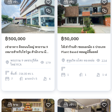
เช่า
เช่า
฿500,000
฿50,000
เช่าอาคาร ติดถนนใหญ่ พระราม 9
ให้เช่าร้านค้า ซอยเอกมัย 6 ประเภท
เหมาะสำหรับโชว์รูม สำนักงาน มี
Plant Based คอมมูนิตี้มอลล์
ลิฟต์ขนสินค้า ที่จอดรถ 30 คัน
พระราม 9 เพชรบุรีตัด
สุขุมวิท อโศก ทองหล่อ
224
179
ใหม่ RCA
พื้นที่ : 316.00 ตร.ว.
1
1
1-4
7
มากกว่า 5
6
ขาย
เช่า