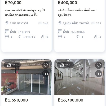
฿70,000
฿400,000
อาคารพาณิชย์ ซอยเจริญราษฎร์ 5
เช่าบ้าน ใจกลางเมือง พื้นที่เยอะ
บางโคล่ บางคอแหลม 6 ชั้น
สุขุมวิท 33
สาทร นราธิวาส
สุขุมวิท อโศก ทองหล่อ
248
233
พื้นที่ : 37.10 ตร.ว.
พื้นที่ : 153.00 ตร.ว.
6
มากกว่า 5
6
5
3
2
ขาย
ขาย
฿1,590,000
฿16,700,000