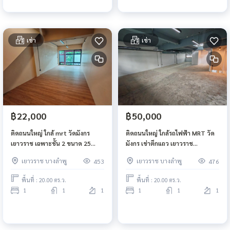
เช่า
เช่า
฿22,000
฿50,000
ติดถนนใหญ่ ใกล้ mrt วัดมังกร
ติดถนนใหญ่ ใกล้รถไฟฟ้า MRT วัด
เยาวราช เฉพาะชั้น 2 ขนาด 25
มังกร เช่าตึกแถว เยาวราช
ตารางเมตร
สัมพันธวงศ์ ชั้น 4 และดาดฟ้า พื้นที่
เยาวราช บางลำพู
เยาวราช บางลำพู
453
476
ใช้สอย 180 ตร.ม.
พื้นที่ : 20.00 ตร.ว.
พื้นที่ : 20.00 ตร.ว.
1
1
1
1
1
1