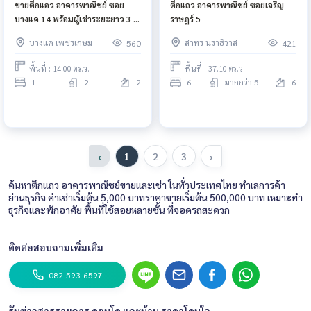
ขายตึกแถว อาคารพาณิชย์ ซอย
ตึกแถว อาคารพาณิชย์ ซอยเจริญ
บางแค 14 พร้อมผู้เช่าระยะยาว 3 ปี
ราษฎร์ 5
รับค่าเช่าเดือนละ 7,500 บาท
บางแค เพชรเกษม
สาทร นราธิวาส
560
421
พื้นที่ : 14.00 ตร.ว.
พื้นที่ : 37.10 ตร.ว.
1
2
2
6
มากกว่า 5
6
‹
1
2
3
›
ค้นหาตึกแถว อาคารพาณิชย์ขายและเช่า ในทั่วประเทศไทย ทำเลการค้า
ย่านธุรกิจ ค่าเช่าเริ่มต้น 5,000 บาทราคาขายเริ่มต้น 500,000 บาท เหมาะทำ
ธุรกิจและพักอาศัย พื้นที่ใช้สอยหลายชั้น ที่จอดรถสะดวก
ติดต่อสอบถามเพิ่มเติม
082-593-6597
รับข่าวสารรายการ คอนโด และบ้าน ราคาโดนใจ