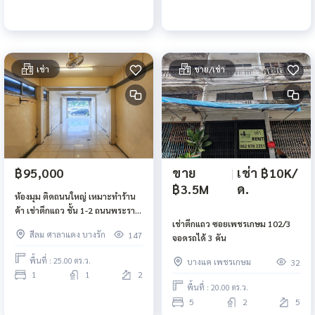
เช่า
ขาย/เช่า
ขาย
|
เช่า ฿10K/
฿95,000
฿3.5M
ด.
ห้องมุม ติดถนนใหญ่ เหมาะทำร้าน
ค้า เช่าตึกแถว ชั้น 1-2 ถนนพระราม
เช่าตึกแถว ซอยเพชรเกษม 102/3
4 สวนลุมพินี Mrt ศาลาแดง สีลม
สีลม ศาลาแดง บางรัก
147
จอดรถได้ 3 คัน
พื้นที่ : 25.00 ตร.ว.
บางแค เพชรเกษม
32
1
1
2
พื้นที่ : 20.00 ตร.ว.
5
2
5