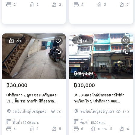
2
2
2
4
3
5
เช่า
เช่า
฿40,000
฿30,000
฿30,000
เช่าตึกแถว 2 คูหา ซอย เจริญนคร
📌 50 เมตร ใกล้ปากซอย รถไฟฟ้า
53 5 ชั้น รวมดาดฟ้า มีที่จอดรถ
วงเวียนใหญ่ เช่าตึกแถว ซอย
เงียบสงบ เหมาะอยู่อาศัย โฮม
กรุงธนบุรี 4 เหมาะทำร้านค้า
วงเวียนใหญ่ เจริญนคร
วงเวียนใหญ่ เจริญนคร
70
160
ออฟฟิศ
ออฟฟิศ คลินิก โรงเรียนพิเศษ📌
พื้นที่ : 30.00 ตร.ว.
พื้นที่ : 15.00 ตร.ว.
6
5
5
6
มากกว่า 5
4