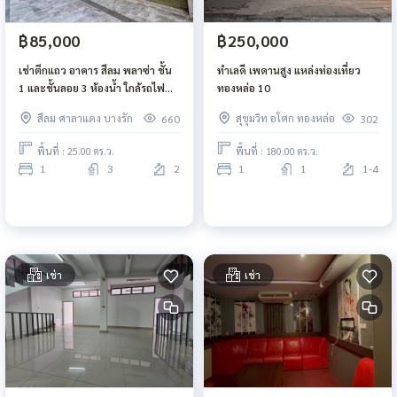
฿85,000
฿250,000
เช่าตึกแถว อาคาร สีลม พลาซ่า ชั้น
ทำเลดี เพดานสูง แหล่งท่องเที่ยว
1 และชั้นลอย 3 ห้องน้ำ ใกล้รถไฟฟ้า
ทองหล่อ 10
BTS ช่องนนทรีย์ สีลม บางรัก
สีลม ศาลาแดง บางรัก
สุขุมวิท อโศก ทองหล่อ
660
302
พื้นที่ : 25.00 ตร.ว.
พื้นที่ : 180.00 ตร.ว.
1
3
2
1
1
1-4
เช่า
เช่า