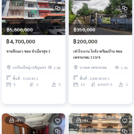
฿5,800,000
฿350,000
฿4,700,000
฿200,000
ขายตึกแถว ซอย จำเนียรสุข 3
เช่าโรงงาน โกดัง พร้อมบ้าน ซอย
เพชรเกษม 110/4
วงเวียนใหญ่ เจริญนคร
บางแค เพชรเกษม
1.8k
1.3k
พื้นที่ : 13.00 ตร.ว.
พื้นที่ : 2,696.00 ตร.ว.
5
3
5
10
มากกว่า 5
2
เช่า
เช่า