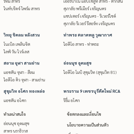
ริทึ่ม สาทร
เออร์บาโน่ แอบโซลูท สาทร - ตากสิน
ไนท์บริดจ์ ไพร์ม สาทร
ศุภาลัย พรีเมียร์ เจริญนคร
แชปเตอร์ เจริญนคร - ริเวอร์ไซด์
ศุภาลัย ริเวอร์ รีสอร์ท เจริญนคร
วิทยุ ชิดลม หลังสวน
ท่าพระ ตลาดพลู วุฒากาศ
โนเบิล เพลินจิต
ไอดีโอ สาทร - ท่าพระ
ไลฟ์ วัน ไวร์เลส
สยาม จุฬา สามย่าน
อ่อนนุช อุดมสุข
แอชตัน จุฬา - สีลม
ไอดีโอ โมบิ สุขุมวิท (สุขุมวิท 81)
ไอดีโอ คิว จุฬา - สามย่าน
สุขุมวิท อโศก ทองหล่อ
พระราม 9 เพชรบุรีตัดใหม่ RCA
แอชตัน อโศก
ริธึ่ม อโศก
ทำเลน่าสนใจ
ข้อตกลงและเงื่อนไข
อ่อนนุช อุดมสุข
นโยบายความเป็นส่วนตัว
สาทร นราธิวาส