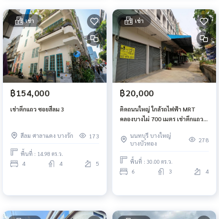
เช่า
เช่า
฿154,000
฿20,000
เช่าตึกแถว ซอยสีลม 3
ติดถนนใหญ่ ใกล้รถไฟฟ้า MRT
คลองบางไผ่ 700 เมตร เช่าตึกแถว
บางบัวทอง 2 คูหา ติด ถนนกาญจนา
สีลม ศาลาแดง บางรัก
นนทบุรี บางใหญ่
173
ภิเษก
278
บางบัวทอง
พื้นที่ : 14.98 ตร.ว.
พื้นที่ : 30.00 ตร.ว.
4
4
5
6
3
4