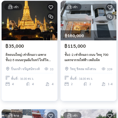
เช่า
เช่า
฿180,000
฿35,000
฿115,000
ติดถนนใหญ่ เช่าตึกแถว เฉพาะ
ชั้น1-2 เช่าตึกแถว ถนน วิทยุ 700
ชั้น2-5 ถนนอรุณอัมรินทร์ ใกล้วัด
เมตรจากรถไฟฟ้า เพลินจิต
อรุณ ตรงข้ามโรงพัก
ปิ่นเกล้า จรัญสนิทวงศ์
วิทยุ ชิดลม หลังสวน
33
339
พื้นที่ : 16.00 ตร.ว.
พื้นที่ : 34.00 ตร.ว.
4
4
4
2
2
1-4
ขาย
เช่า