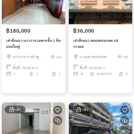
฿180,000
฿36,000
เช่าตึกแถว เยาวราช เฉพาะชั้น 1 ติด
เช่าตึกแถว ซอยเพชรเกษม 68
ถนนใหญ่
บางแค
เยาวราช บางลำพู
บางแค เพชรเกษม
64
50
พื้นที่ : 50.00 ตร.ว.
พื้นที่ : 60.00 ตร.ว.
1
1
1
4
มากกว่า 5
5
เช่า
เช่า