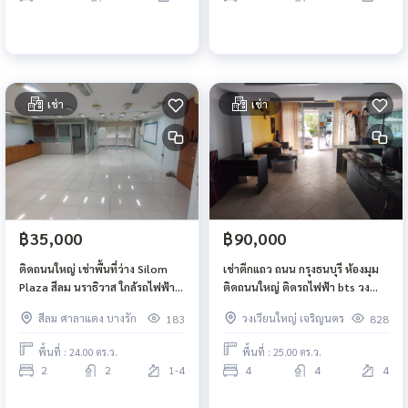
เช่า
เช่า
฿35,000
฿90,000
ติดถนนใหญ่ เช่าพื้นที่ว่าง Silom
เช่าตึกแถว ถนน กรุงธนบุรี ห้องมุม
Plaza สีลม นราธิวาส ใกล้รถไฟฟ้า
ติดถนนใหญ่ ติดรถไฟฟ้า bts วง
ช่องนนทรี ขนาด 96 ตารางเมตร
เวียนใหญ่ เหมาะทำ home office ,
สีลม ศาลาแดง บางรัก
วงเวียนใหญ่ เจริญนคร
183
828
2ห้องน้ำ ในตัว
คลีนิค , คาเฟ่ , โรงเรียนสอนพิเศษ
พื้นที่ : 24.00 ตร.ว.
พื้นที่ : 25.00 ตร.ว.
2
2
1-4
4
4
4