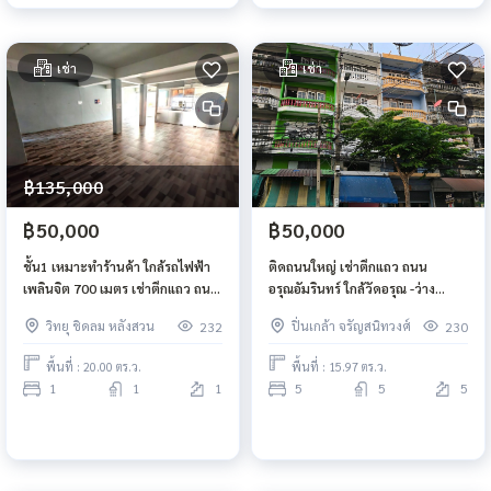
เช่า
เช่า
฿135,000
฿50,000
฿50,000
ชั้น1 เหมาะทำร้านค้า ใกล้รถไฟฟ้า
ติดถนนใหญ่ เช่าตึกแถว ถนน
เพลินจิต 700 เมตร เช่าตึกแถว ถนน
อรุณอัมรินทร์ ใกล้วัดอรุณ -ว่าง
วิทยุ ติด All Seasons Place
1พย69
วิทยุ ชิดลม หลังสวน
ปิ่นเกล้า จรัญสนิทวงศ์
232
230
พื้นที่ : 20.00 ตร.ว.
พื้นที่ : 15.97 ตร.ว.
1
1
1
5
5
5