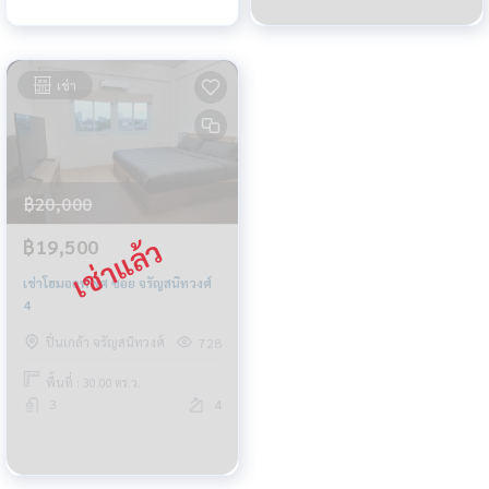
เช่า
฿20,000
฿19,500
เช่าโฮมออฟฟิศ ซอย จรัญสนิทวงศ์
4
ปิ่นเกล้า จรัญสนิทวงศ์
728
พื้นที่ : 30.00 ตร.ว.
3
4