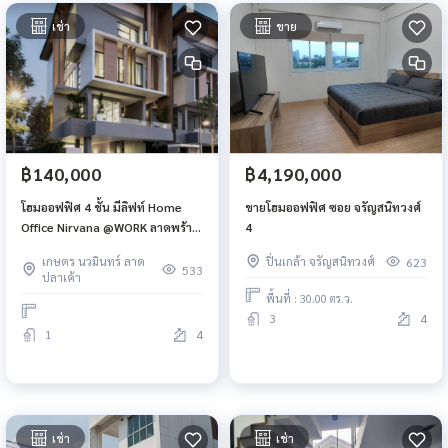
เช่า
ขาย
฿140,000
฿4,190,000
โฮมออฟฟิศ 4 ชั้้น มีลิฟท์ Home
ขายโฮมออฟฟิศ ซอย จรัญสนิทวงศ์
Office Nirvana @WORK ลาดพร้าว-
4
เกษตรนวมินทร์ ประเสริฐมนูกิจ นว
เกษตร นวมินทร์ ลาด
ปิ่นเกล้า จรัญสนิทวงศ์
623
มินทร์ บึงกุ่ม
533
ปลาเค้า
พื้นที่ : 30.00 ตร.ว.
3
4
1
4
เช่า
เช่า