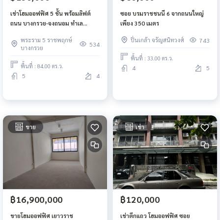
เช่าโฮมออฟฟิศ 5 ชั้น พร้อมลิฟต์
ซอย บรมราชชนนี 6 จากถนนใหญ่
ถนน บางกรวย-จงถนอม ทำเล
เพียง 350 เมตร
ราชพฤกษ์
พระราม 5 ราชพฤกษ์
ปิ่นเกล้า จรัญสนิทวงศ์
743
534
บางกรวย
พื้นที่ : 33.00 ตร.ว.
พื้นที่ : 84.00 ตร.ว.
4
5
5
4
ขาย
เช่า
฿16,900,000
฿120,000
ขายโฮมออฟฟิศ เยาวราช
เช่าตึกแถว โฮมออฟฟิศ ซอย