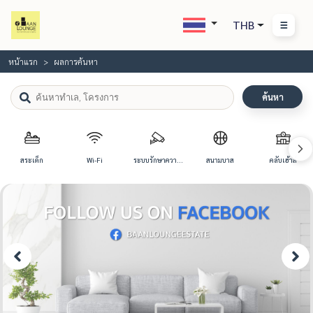
THB
หน้าแรก
ผลการค้นหา
ค้นหา
สระเด็ก
Wi-Fi
ระบบรักษาความ
สนามบาส
คลับเฮ้าส์
ปลอดภัย