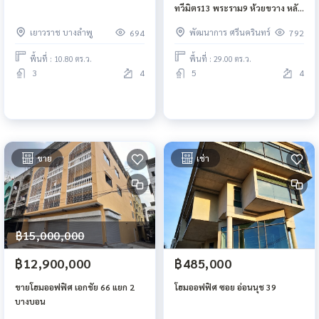
ทวีมิตร13 พระราม9 ห้วยขวาง หลัง
ห้างเซนทรัล ใกล้รถไฟฟ้า MRT
เยาวราช บางลำพู
พัฒนาการ ศรีนครินทร์
694
792
พระราม9
พื้นที่ : 10.80 ตร.ว.
พื้นที่ : 29.00 ตร.ว.
3
4
5
4
ขาย
เช่า
฿15,000,000
฿12,900,000
฿485,000
ขายโฮมออฟฟิศ เอกชัย 66 แยก 2
โฮมออฟฟิศ ซอย อ่อนนุช 39
บางบอน