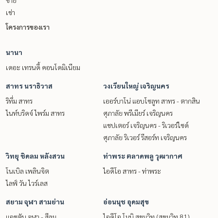
ขาย
เช่า
โครงการของเรา
นานา
เดอะ เทรนดี้ คอนโดมิเนียม
สาทร นราธิวาส
วงเวียนใหญ่ เจริญนคร
ริทึ่ม สาทร
เออร์บาโน่ แอบโซลูท สาทร - ตากสิน
ไนท์บริดจ์ ไพร์ม สาทร
ศุภาลัย พรีเมียร์ เจริญนคร
แชปเตอร์ เจริญนคร - ริเวอร์ไซด์
ศุภาลัย ริเวอร์ รีสอร์ท เจริญนคร
วิทยุ ชิดลม หลังสวน
ท่าพระ ตลาดพลู วุฒากาศ
โนเบิล เพลินจิต
ไอดีโอ สาทร - ท่าพระ
ไลฟ์ วัน ไวร์เลส
สยาม จุฬา สามย่าน
อ่อนนุช อุดมสุข
แอชตัน จุฬา - สีลม
ไอดีโอ โมบิ สุขุมวิท (สุขุมวิท 81)