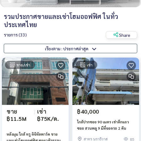
รวมประกาศขายและเช่าโฮมออฟฟิศ ในทั่ว
ประเทศไทย
รายการ (33)
Share
เรียงตาม : ประกาศล่าสุด
ขาย/เช่า
เช่า
ขาย
|
เช่า
฿40,000
฿11.5M
฿75K/ด.
ใกล้ปากซอย 90 เมตร เช่าตึกแถว
ซอย สวนพลู 9 มีที่จอดรถ 2 คัน
หลังมุม ใกล้ ทรู ดิจิทัลพาร์ค ขาย
สาทร นราธิวาส
85
และเช่าโฮมออฟฟิศ ซอยวชิรธรรม