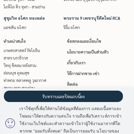
ไอดีโอ คิว จุฬา - สามย่าน
สุขุมวิท อโศก ทองหล่อ
พระราม 9 เพชรบุรีตัดใหม่ RCA
แอชตัน อโศก
ริธึ่ม อโศก
ทำเลน่าสนใจ
ข้อตกลงและเงื่อนไข
เกษตรศาสตร์ รัชโยธิน
นโยบายความเป็นส่วนตัว
สาทร นราธิวาส
เกี่ยวกับเรา
วิทยุ ชิดลม หลังสวน
อ่อนนุช อุดมสุข
วิธีการฝากขาย-เช่า
ท่าพระ ตลาดพลู วุฒากาศ
ติดต่อ
สยาม จุฬา สามย่าน
สุขุมวิท อโศก ทองหล่อ
รับทราบและปิดแถบนี้ลง
วงเวียนใหญ่ เจริญนคร
เราใช้คุกกี้เพื่อให้ท่านได้ข้อมูลที่ต้องการ แสดงเนื้อหาและ
นานา
โฆษณาให้ตรงกับความสนใจ รวมถึงเพื่อวิเคราะห์การเข้า
พระราม 9 เพชรบุรีตัดใหม่ RCA
ใช้งานเว็บไซต์และทำความเข้าใจว่าผู้ใช้งานมาจากที่ใด
หากกด “ยอมรับทั้งหมด” ถือเป็นการยอมรับ นโยบายของ