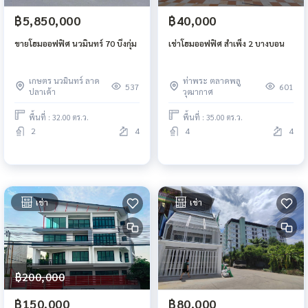
฿5,850,000
฿40,000
ขายโฮมออฟฟิศ นวมินทร์ 70 บึงกุ่ม
เช่าโฮมออฟฟิศ สำเพ็ง 2 บางบอน
เกษตร นวมินทร์ ลาด
ท่าพระ ตลาดพลู
537
601
ปลาเค้า
วุฒากาศ
พื้นที่ : 32.00 ตร.ว.
พื้นที่ : 35.00 ตร.ว.
2
4
4
4
เช่า
เช่า
฿200,000
฿150,000
฿80,000