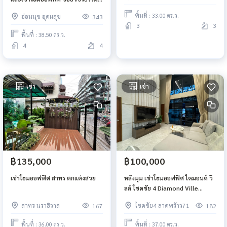
สาธิต
พื้นที่ : 33.00 ตร.ว.
อ่อนนุช อุดมสุข
343
3
3
พื้นที่ : 38.50 ตร.ว.
4
4
เช่า
เช่า
฿135,000
฿100,000
เช่าโฮมออฟฟิศ สาทร ตกแต่งสวย
หลังมุม เช่าโฮมออฟฟิศ ไดมอนด์ วิ
ลล์ โชคชัย 4 Diamond Ville
Chokchai 4
สาทร นราธิวาส
โชคชัย4 ลาดพร้าว71
167
182
พื้นที่ : 36.00 ตร.ว.
พื้นที่ : 37.00 ตร.ว.