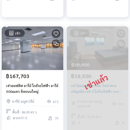
เช่า
เช่า
฿20,000
฿167,703
฿19,500
เช่าออฟฟิศ อารีย์ ใกล้รถไฟฟ้า อารีย์
เช่าโฮมออฟฟิศ ซอย วัดท่าพระ
500เมตร ติดถนนใหญ่
จรัญสนิทวงศ์ 4 ใกล้รถไฟฟ้า mrt
ท่าพระ
อารีย์ อนุสาวรีย์
ท่าพระ ตลาดพลู
671
599
วุฒากาศ
พื้นที่ : 86.00 ตร.ว.
พื้นที่ : 30.00 ตร.ว.
มากกว่า 5
31
3
4