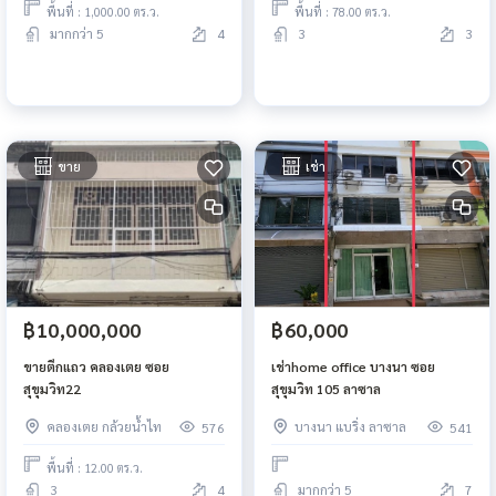
พื้นที่ : 1,000.00 ตร.ว.
พื้นที่ : 78.00 ตร.ว.
มากกว่า 5
4
3
3
ขาย
เช่า
฿10,000,000
฿60,000
ขายตึกแถว คลองเตย ซอย
เช่าhome office บางนา ซอย
สุขุมวิท22
สุขุมวิท 105 ลาซาล
คลองเตย กล้วยน้ำไท
บางนา แบริ่ง ลาซาล
576
541
พื้นที่ : 12.00 ตร.ว.
3
4
มากกว่า 5
7