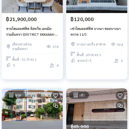
฿21,900,000
฿120,000
ขายโฮมออฟฟิศ ดิสทริค เอกมัย-
เช่าโฮมออฟฟิศ บางนา ซอยบางนา
รามอินทรา (DISTRICT EKKAMAI-
ตราด 12/1
RAMINTRA)
เลียบทางด่วน
บางนา แบริ่ง ลาซาล
564
378
รามอินทรา
พื้นที่ : 65.00 ตร.ว.
พื้นที่ : 52.70 ตร.ว.
มากกว่า 5
6
5
4
ขาย
เช่า
฿65,000