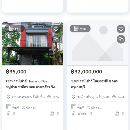
เช่า
ขาย
฿35,000
฿32,000,000
เช่าทาวน์เฮ้าส์ Home office
ขายทาวน์เฮ้าส์ โฮมออฟฟิศ ถนน
หมู่บ้าน ชาลิสา ซอย ลาดพร้าว วัง
กรุงธนบุรี
หิน 34 ขนาด 29 ตรวา 6 ห้องนอน 3
เกษตรศาสตร์ รัชโยธิน
วงเวียนใหญ่ เจริญนคร
826
674
ห้องน้ำ ใกล้ central eastville
MRT ลาดพร้าว
พื้นที่ : 29.00 ตร.ว.
พื้นที่ : 72.00 ตร.ว.
3
3
มากกว่า 5
3