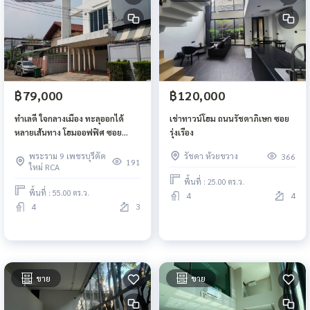
฿79,000
฿120,000
ทำเลดี ใจกลางเมือง ทะลุออกได้
เช่าทาวน์โฮม ถนนรัชดาภิเษก ซอย
หลายเส้นทาง โฮมออฟฟิศ ซอย
รุ่งเรือง
เพชรบุรี 47 ศูนย์วิจัย
พระราม 9 เพชรบุรีตัด
รัชดา ห้วยขวาง
366
191
ใหม่ RCA
พื้นที่ : 25.00 ตร.ว.
พื้นที่ : 55.00 ตร.ว.
4
4
4
3
ขาย
ขาย