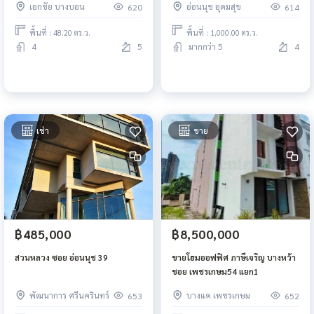
เอกชัย บางบอน
อ่อนนุช อุดมสุข
620
614
พื้นที่ : 48.20 ตร.ว.
พื้นที่ : 1,000.00 ตร.ว.
4
5
มากกว่า 5
4
เช่า
ขาย
฿485,000
฿8,500,000
สวนหลวง ซอย อ่อนนุช 39
ขายโฮมออฟฟิศ ภาษีเจริญ บางหว้า
ชอย เพชรเกษม54 แยก1
พัฒนาการ ศรีนครินทร์
บางแค เพชรเกษม
653
652