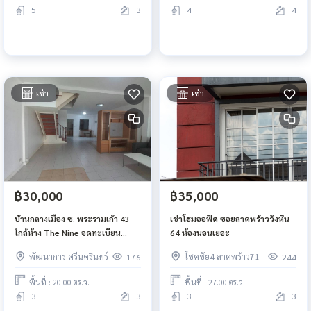
5
3
4
4
เช่า
เช่า
฿30,000
฿35,000
บ้านกลางเมือง ซ. พระรามเก้า 43
เช่าโฮมออฟิศ ซอยลาดพร้าววังหิน
ใกล้ห้าง The Nine จดทะเบียน
64 ห้องนอนเยอะ
บริษัทได้
พัฒนาการ ศรีนครินทร์
โชคชัย4 ลาดพร้าว71
176
244
พื้นที่ : 20.00 ตร.ว.
พื้นที่ : 27.00 ตร.ว.
3
3
3
3