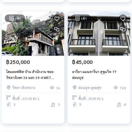
เช่า
เช่า
฿250,000
฿45,000
โฮมออฟฟิศ บ้าน สำนักงาน ซอย
อารียา แมนดารีนา สุขุมวิท 77
รัชดาภิเษก 36 แยก 19-4 MRT
อ่อนนุช
ลาดพร้าว ห้วยขวาง
รัชดา ห้วยขวาง
อ่อนนุช อุดมสุข
1k
720
พื้นที่ : 231.00 ตร.ว.
พื้นที่ : 25.00 ตร.ว.
3
3
5
4