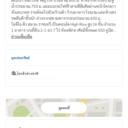
Airport Rail Link พญาไท ประมาณ 800 ม. ห่างจากท่าเรือประตู
น้ำประมาณ 750 ม. และแนวรถไฟฟ้าสายสีส้มตัดผ่านหน้าโครงกา
รในอนาคต รายล้อมไปด้วยร้านค้า ร้านอาหาร โรงแรม และห้างสร
รพสินค้าชั้นนำ ห่างจากสยามพารากอนประมาณ 600 ม.
ไอดีโอ คิว สยาม-ราชเทวี เป็นคอนโด High Rise สูง 36 ชั้น จำนวน
1 อาคาร บนที่ดิน 2-1-63.7 ไร่ ห้องพักอาศัยมีทั้งหมด 550 ยูนิต
อ่านเพิ่มเติม
สิ่งอำนวยความสะดวกภายในครบครัน มีจุดเด่นในเรื่องของพื้นที่ส่ว
นกลางที่ออกแบบมาได้น่าใช้งานหลักๆอยู่ที่ชั้น 30 อาทิ Sky Pool
แบบ 360 องศาว่ายวนได้รอบอาคาร Social Club, Library & Busi
จุดเด่นทรัพย์
ness Center, Fitness, Steam & Sauna Room, สวนหย่อม, Priv
ate Lift, Access Card Control, กล้องวงจรปิดภายในโครงการ ที่จ
อดรถ 258 คัน และ รปภ.ตลอด 24 ชั่วโมง
โควต้าต่างชาติ
ตกแต่งด้วยเฟอร์นิเจอร์หรูอย่างดี
ค่าส่วนกลาง : 65 บาท/ตร.ม./เดือน (ราคาสามารถปลี่ยนแปลง)
สถานที่ใกล้เคียง
• BTS ราชเทวี 390 ม.
• BTS พญาไท : 800 ม.
ดูแผนที่
• Airport Rail Link พญาไท : 800 ม.
• ท่าเรือประตูน้ำ : 750 ม.
• ท่าเรือสะพานหัวช้าง : 800 ม.