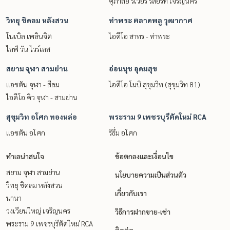
ศุภาลัย ริเวอร์ รีสอร์ท เจริญนคร
วิทยุ ชิดลม หลังสวน
ท่าพระ ตลาดพลู วุฒากาศ
โนเบิล เพลินจิต
ไอดีโอ สาทร - ท่าพระ
ไลฟ์ วัน ไวร์เลส
สยาม จุฬา สามย่าน
อ่อนนุช อุดมสุข
แอชตัน จุฬา - สีลม
ไอดีโอ โมบิ สุขุมวิท (สุขุมวิท 81)
ไอดีโอ คิว จุฬา - สามย่าน
สุขุมวิท อโศก ทองหล่อ
พระราม 9 เพชรบุรีตัดใหม่ RCA
แอชตัน อโศก
ริธึ่ม อโศก
ทำเลน่าสนใจ
ข้อตกลงและเงื่อนไข
สยาม จุฬา สามย่าน
นโยบายความเป็นส่วนตัว
วิทยุ ชิดลม หลังสวน
เกี่ยวกับเรา
นานา
วงเวียนใหญ่ เจริญนคร
วิธีการฝากขาย-เช่า
พระราม 9 เพชรบุรีตัดใหม่ RCA
ติดต่อ