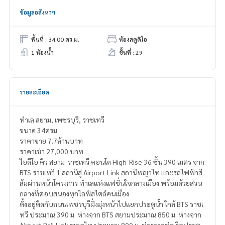
ข้อมูลอสังหาฯ
พื้นที่ : 34.00 ตร.ม.
ห้องสตูดิโอ
1 ห้องน้ำ
ชั้นที่ : 29
รายละเอียด
ทำเล สยาม, เพชรบุรี, ราชเทวี
ขนาด 34ตรม
ราคาขาย 7.7ล้านบาท
ราคาเช่า 27,000 บาท
ไอดีโอ คิว สยาม-ราชเทวี คอนโด High-Rise 36 ชั้น 390 เมตร จาก
BTS ราชเทวี 1 สถานีสู่ Airport Link สถานีพญาไท และรถไฟฟ้าสี
ส้มผ่านหน้าโครงการ ทำเลแห่งแฟชั่นใจกลางเมือง พร้อมด้วยส่วน
กลางที่ตอบสนองทุกไลฟ์สไตล์คนเมือง
ตั้งอยู่ติดกับถนนเพชรบุรีฝั่งมุ่งหน้าไปแยกประตูน้ำ ใกล้ BTS ราชเ
ทวี ประมาณ 390 ม. ห่างจาก BTS สยามประมาณ 850 ม. ห่างจาก