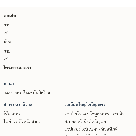
คอนโด
ขาย
เช่า
บ้าน
ขาย
เช่า
โครงการของเรา
นานา
เดอะ เทรนดี้ คอนโดมิเนียม
สาทร นราธิวาส
วงเวียนใหญ่ เจริญนคร
ริทึ่ม สาทร
เออร์บาโน่ แอบโซลูท สาทร - ตากสิน
ไนท์บริดจ์ ไพร์ม สาทร
ศุภาลัย พรีเมียร์ เจริญนคร
แชปเตอร์ เจริญนคร - ริเวอร์ไซด์