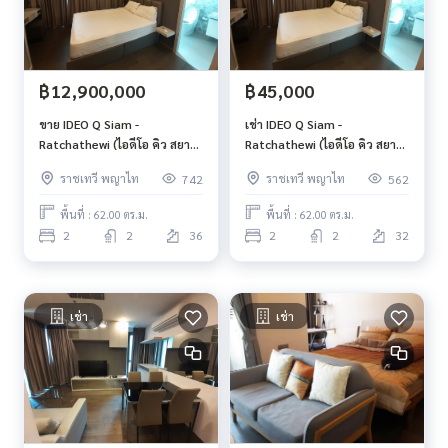
• รร.เตรียมอุดมศึกษา : 3 กม.
• รพ.ตำรวจ : 1.4 กม.
• BDMS Wellness Clinic : 2.4 กม.
• รพ.บำรุงราษฎร์ : 2.7 กม.
฿12,900,000
฿45,000
• สถานฑูตอินโดนีเซีย : 200 ม.
ขาย IDEO Q Siam -
เช่า IDEO Q Siam -
สิ่งอำนวยความสะดวก
Ratchathewi (ไอดีโอ คิว สยาม
Ratchathewi (ไอดีโอ คิว สยาม
• Private Lift
- ราชเทวี) ขนาด 62ตรม. 2 ห้อง
- ราชเทวี) ขนาด 62ตรม. 2 ห้อง
• Garden
ราชเทวี พญาไท
ราชเทวี พญาไท
742
562
นอน 2 ห้องน้ำ
นอน 2 ห้องน้ำ
• Sky Pool 360 องศา
พื้นที่ : 62.00 ตร.ม.
พื้นที่ : 62.00 ตร.ม.
• Social Club
2
2
36
2
2
32
• Fitness
• Steam & Sauna Room
• Library & Business Center
• Sky Lounge
เช่า
เช่า
• Access Key Card
• รปภ & CCTV 24 ชั่วโมง
สนใจติดต่อสอบถามเพิ่มเติม
0645173795
บอย
Line Baanlounge