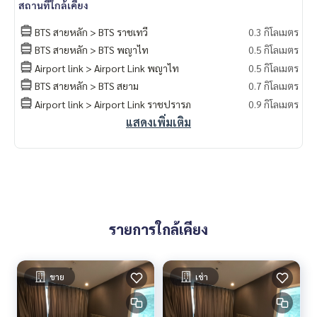
สถานที่ใกล้เคียง
• 7-11 : 100 ม.
• พันธุ์ทิพย์พลาซ่า : 350 ม.
BTS สายหลัก > BTS ราชเทวี
0.3 กิโลเมตร
• Siam Paragon : 600 ม.
BTS สายหลัก > BTS พญาไท
0.5 กิโลเมตร
• แพลตตินั่ม : 600 ม.
Airport link > Airport Link พญาไท
0.5 กิโลเมตร
• ประตูน้ำเซ็นเตอร์ : 600 ม.
• Siam Center : 650 กม.
BTS สายหลัก > BTS สยาม
0.7 กิโลเมตร
• Siam Discovery : 700 ม.
Airport link > Airport Link ราชปรารภ
0.9 กิโลเมตร
• The Palladium : 800 ม.
แสดงเพิ่มเติม
• Siam Square : 850 ม.
• The Market : 950 กม.
• Central World : 1 กม.
• Big C ราชดำริ : 1 กม.
• Gaysorn Village : 1.1 กม.
• มาบุญครอง : 1.2 กม.
• สไมล์สแควร์ : 1.3 กม.
รายการใกล้เคียง
• Central ชิดลม : 1.7 กม.
• Central Embassy : 2 กม.
• อัมรินทร์พลาซ่า : 2 กม.
ขาย
เช่า
• Center One : 2.6 กม.
• Century : 3 กม.
• จุฬาลงกรณ์มหาวิทยาลัย : 3 กม.