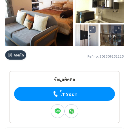
+3 รูป
คอนโด
Ref no. 202309151115
ข้อมูลติดต่อ
โทรออก