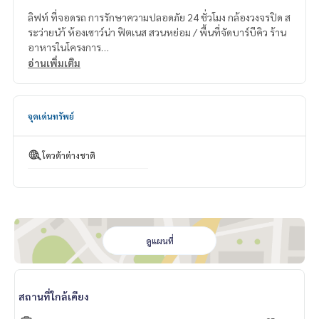
ลิฟท์ ที่จอดรถ การรักษาความปลอดภัย 24 ชั่วโมง กล้องวงจรปิด ส
ระว่ายนำ้ ห้องเซาว์น่า ฟิตเนส สวนหย่อม / พื้นที่จัดบาร์บีคิว ร้าน
อาหารในโครงการ
อ่านเพิ่มเติม
สถานที่ใกล้เคียง
ฟู้ดแลนด์ซุปเปอร์มาร์เก็ต (เพชรบุรี)
จุดเด่นทรัพย์
เอช 1
เพนนีบัลโคนี
ศูนย์การค้าเดอะดัชเชสพลาซ่า
โควต้าต่างชาติ
วิลล่ามาร์เก็ต (ทองหล่อ 15)
7-Eleven ร้านสะดวกซื้อ
โรงเรียนพิศิษฐเวชกรรมแผนไทย
โรงเรียนวิจิตรวิทยา
โรงเรียนสอนวิชาชีพความงามและสุขภาพสปาชีวาศรม
โรงเรียนนานาชาติแอ๊ดเวนตีสกรุงเทพ
ดูแผนที่
โรงเรียนนานาชาติสิงคโปร์กรุงเทพฯ
สถานที่ใกล้เคียง