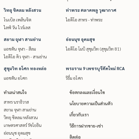
วิทยุ ชิดลม หลังสวน
ท่าพระ ตลาดพลู วุฒากาศ
โนเบิล เพลินจิต
ไอดีโอ สาทร - ท่าพระ
ไลฟ์ วัน ไวร์เลส
สยาม จุฬา สามย่าน
อ่อนนุช อุดมสุข
แอชตัน จุฬา - สีลม
ไอดีโอ โมบิ สุขุมวิท (สุขุมวิท 81)
ไอดีโอ คิว จุฬา - สามย่าน
สุขุมวิท อโศก ทองหล่อ
พระราม 9 เพชรบุรีตัดใหม่ RCA
แอชตัน อโศก
ริธึ่ม อโศก
ทำเลน่าสนใจ
ข้อตกลงและเงื่อนไข
สาทร นราธิวาส
นโยบายความเป็นส่วนตัว
สยาม จุฬา สามย่าน
เกี่ยวกับเรา
วิทยุ ชิดลม หลังสวน
เกษตรศาสตร์ รัชโยธิน
วิธีการฝากขาย-เช่า
อ่อนนุช อุดมสุข
ติดต่อ