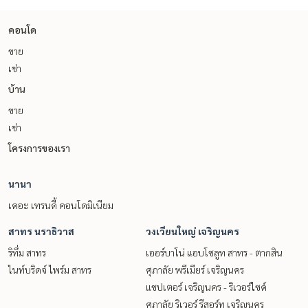
คอนโด
ขาย
เช่า
บ้าน
ขาย
เช่า
โครงการของเรา
นานา
เดอะ เทรนดี้ คอนโดมิเนียม
สาทร นราธิวาส
วงเวียนใหญ่ เจริญนคร
ริทึ่ม สาทร
เออร์บาโน่ แอบโซลูท สาทร - ตากสิน
ไนท์บริดจ์ ไพร์ม สาทร
ศุภาลัย พรีเมียร์ เจริญนคร
แชปเตอร์ เจริญนคร - ริเวอร์ไซด์
ศุภาลัย ริเวอร์ รีสอร์ท เจริญนคร