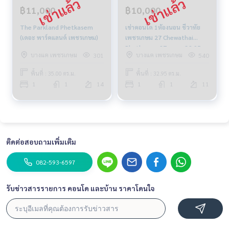
฿11,000
฿10,000
The Parkland Phetkasem
เช่าคอนโด 1ห้องนอน ชีวาทัย
(เดอะ พาร์คแลนด์ เพชรเกษม)
เพชรเกษม 27 Chewathai
Phetkasem 27 ขนาด 32.95
บางแค เพชรเกษม
บางแค เพชรเกษม
301
540
ตร.ม. ชั้น 11 ห้องมุม
พื้นที่ : 35.00 ตร.ม.
พื้นที่ : 32.95 ตร.ม.
1
1
14
1
1
11
ติดต่อสอบถามเพิ่มเติม
082-593-6597
รับข่าวสารรายการ คอนโด และบ้าน ราคาโดนใจ