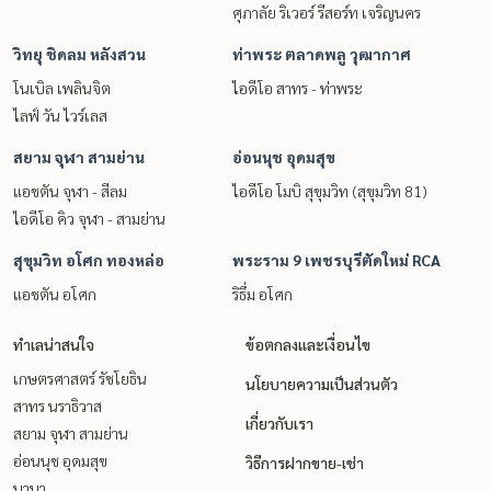
ศุภาลัย ริเวอร์ รีสอร์ท เจริญนคร
วิทยุ ชิดลม หลังสวน
ท่าพระ ตลาดพลู วุฒากาศ
โนเบิล เพลินจิต
ไอดีโอ สาทร - ท่าพระ
ไลฟ์ วัน ไวร์เลส
สยาม จุฬา สามย่าน
อ่อนนุช อุดมสุข
แอชตัน จุฬา - สีลม
ไอดีโอ โมบิ สุขุมวิท (สุขุมวิท 81)
ไอดีโอ คิว จุฬา - สามย่าน
สุขุมวิท อโศก ทองหล่อ
พระราม 9 เพชรบุรีตัดใหม่ RCA
แอชตัน อโศก
ริธึ่ม อโศก
ทำเลน่าสนใจ
ข้อตกลงและเงื่อนไข
เกษตรศาสตร์ รัชโยธิน
นโยบายความเป็นส่วนตัว
สาทร นราธิวาส
เกี่ยวกับเรา
สยาม จุฬา สามย่าน
อ่อนนุช อุดมสุข
วิธีการฝากขาย-เช่า
นานา