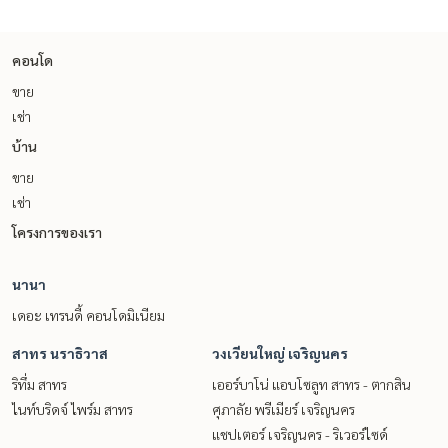
คอนโด
ขาย
เช่า
บ้าน
ขาย
เช่า
โครงการของเรา
นานา
เดอะ เทรนดี้ คอนโดมิเนียม
สาทร นราธิวาส
วงเวียนใหญ่ เจริญนคร
ริทึ่ม สาทร
เออร์บาโน่ แอบโซลูท สาทร - ตากสิน
ไนท์บริดจ์ ไพร์ม สาทร
ศุภาลัย พรีเมียร์ เจริญนคร
แชปเตอร์ เจริญนคร - ริเวอร์ไซด์