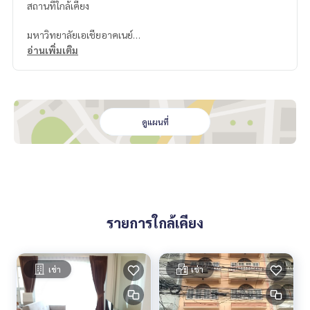
สถานที่ใกล้เคียง
มหาวิทยาลัยเอเชียอาคเนย์
โรงพยาบาลวิชัยเวช
อ่านเพิ่มเติม
Big C
แมคโคร
ดูแผนที่
รายการใกล้เคียง
เช่า
เช่า