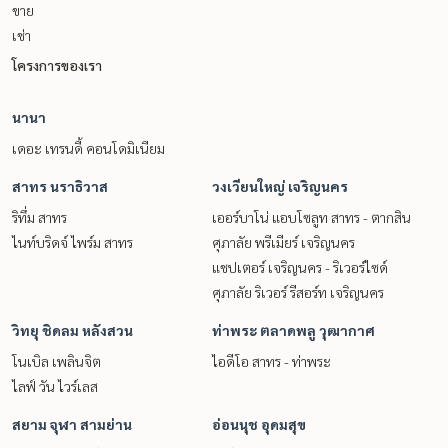
ขาย
เช่า
โครงการของเรา
นานา
เดอะ เทรนดี้ คอนโดมิเนียม
สาทร นราธิวาส
วงเวียนใหญ่ เจริญนคร
ริทึ่ม สาทร
เออร์บาโน่ แอบโซลูท สาทร - ตากสิน
ไนท์บริดจ์ ไพร์ม สาทร
ศุภาลัย พรีเมียร์ เจริญนคร
แชปเตอร์ เจริญนคร - ริเวอร์ไซด์
ศุภาลัย ริเวอร์ รีสอร์ท เจริญนคร
วิทยุ ชิดลม หลังสวน
ท่าพระ ตลาดพลู วุฒากาศ
โนเบิล เพลินจิต
ไอดีโอ สาทร - ท่าพระ
ไลฟ์ วัน ไวร์เลส
สยาม จุฬา สามย่าน
อ่อนนุช อุดมสุข