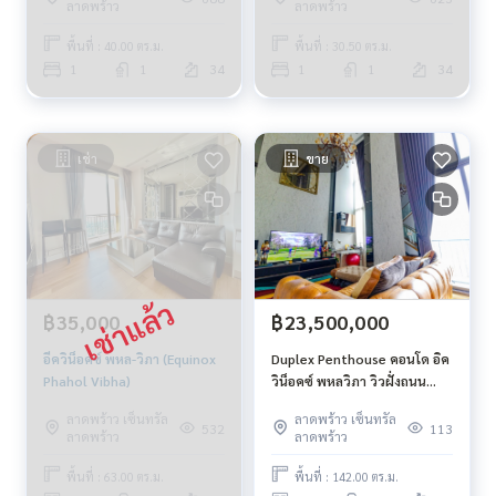
ลาดพร้าว
ลาดพร้าว
พื้นที่ : 40.00 ตร.ม.
พื้นที่ : 30.50 ตร.ม.
1
1
34
1
1
34
เช่า
ขาย
฿35,000
฿23,500,000
อีควิน็อคซ์ พหล-วิภา (Equinox
Duplex Penthouse คอนโด อิค
Phahol Vibha)
วิน็อคซ์ พหลวิภา วิวฝั่งถนน
วิภาวดีรังสิต
ลาดพร้าว เซ็นทรัล
ลาดพร้าว เซ็นทรัล
532
113
ลาดพร้าว
ลาดพร้าว
พื้นที่ : 63.00 ตร.ม.
พื้นที่ : 142.00 ตร.ม.