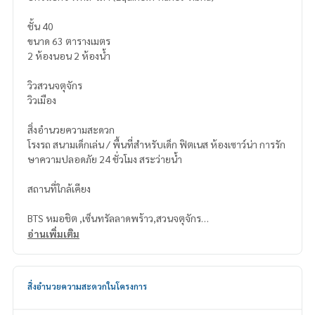
ชั้น 40
ขนาด 63 ตารางเมตร
2 ห้องนอน 2 ห้องน้ำ
วิวสวนจตุจักร
วิวเมือง
สิ่งอำนวยความสะดวก
โรงรถ สนามเด็กเล่น / พื้นที่สำหรับเด็ก ฟิตเนส ห้องเซาว์น่า การรัก
ษาความปลอดภัย 24 ชั่วโมง สระว่ายน้ำ
สถานที่ใกล้เคียง
BTS หมอชิต ,เซ็นทรัลลาดพร้าว,สวนจตุจักร
อ่านเพิ่มเติม
Equinox Phahol-Vibha
สิ่งอำนวยความสะดวกในโครงการ
Floor 40