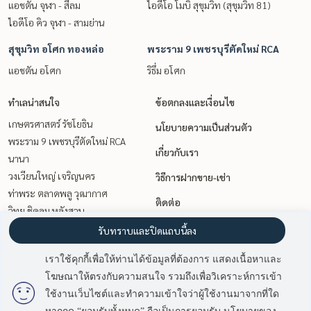
แอชตัน จุฬา - สีลม
ไอดีโอ โมบิ สุขุมวิท (สุขุมวิท 81)
ไอดีโอ คิว จุฬา - สามย่าน
สุขุมวิท อโศก ทองหล่อ
พระราม 9 เพชรบุรีตัดใหม่ RCA
แอชตัน อโศก
ริธึ่ม อโศก
ทำเลน่าสนใจ
ข้อตกลงและเงื่อนไข
เกษตรศาสตร์ รัชโยธิน
นโยบายความเป็นส่วนตัว
พระราม 9 เพชรบุรีตัดใหม่ RCA
เกี่ยวกับเรา
นานา
วงเวียนใหญ่ เจริญนคร
วิธีการฝากขาย-เช่า
ท่าพระ ตลาดพลู วุฒากาศ
ติดต่อ
วิทยุ ชิดลม หลังสวน
สยาม จุฬา สามย่าน
รับทราบและปิดแถบนี้ลง
สุขุมวิท อโศก ทองหล่อ
เราใช้คุกกี้เพื่อให้ท่านได้ข้อมูลที่ต้องการ แสดงเนื้อหาและ
อ่อนนุช อุดมสุข
โฆษณาให้ตรงกับความสนใจ รวมถึงเพื่อวิเคราะห์การเข้า
สาทร นราธิวาส
มี
2
คนกำลังดูประกาศนี้
ใช้งานเว็บไซต์และทำความเข้าใจว่าผู้ใช้งานมาจากที่ใด