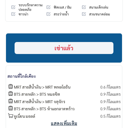
Size 63 square meters
ระบบรักษาความ
ฟิตเนส / ยิม
สนามเด็กเล่น
2 bedrooms, 2 bathrooms
ปลอดภัย
ซาวน่า
สระว่ายน้ำ
สวนขนาดย่อม
Chatuchak Park view
city view
facilities
Garage, Playground/Kids Area, Fitness, Sauna, 24 Hours Se
เช่าแล้ว
curity, Swimming Pool
Nearby places
BTS Mo Chit, Central Ladprao, Chatuchak Park
สถานที่ใกล้เคียง
MRT สายสีน้ำเงิน > MRT พหลโยธิน
0.6 กิโลเมตร
BTS สายหลัก > BTS หมอชิต
0.9 กิโลเมตร
MRT สายสีน้ำเงิน > MRT จตุจักร
0.9 กิโลเมตร
BTS สายหลัก > BTS ห้าแยกลาดพร้าว
0.9 กิโลเมตร
ยูเนี่ยน มอลล์
0.5 กิโลเมตร
แสดงเพิ่มเติม