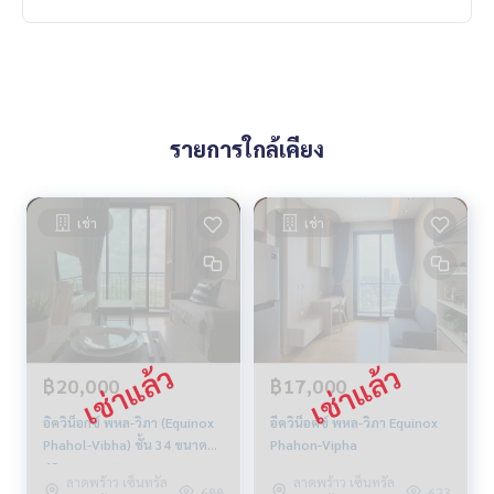
รายการใกล้เคียง
เช่า
เช่า
฿20,000
฿17,000
อิควิน็อกซ์ พหล-วิภา (Equinox
อีควิน็อคซ์ พหล-วิภา Equinox
Phahol-Vibha) ชั้น 34 ขนาด
Phahon-Vipha
40 ตารางเมตร
ลาดพร้าว เซ็นทรัล
ลาดพร้าว เซ็นทรัล
688
623