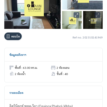
+11 รูป
คอนโด
Ref no. 202310241969
ข้อมูลอสังหาฯ
พื้นที่ : 63.00 ตร.ม.
2 ห้องนอน
2 ห้องน้ำ
ชั้นที่ : 40
รายละเอียด
อิควิน็อกซ์ พหล-วิภา (Equinox Phahol-Vibha)