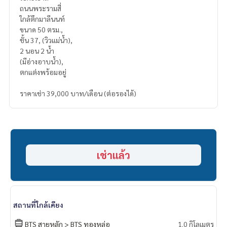
ถนนพระรามสี่
ใกล้ตึกมาลีนนท์
ขนาด 50 ตรม.,
ชั้น 37, (วิวแม่น้ำ),
2 นอน 2 น้ำ
(มีอ่างอาบน้ำ),
ตกแต่งพร้อมอยู่
ราคาเช่า 39,000 บาท/เดือน (ต่อรองได้)
เช่าแล้ว
สถานที่ใกล้เคียง
BTS สายหลัก > BTS ทองหล่อ
1.0 กิโลเมตร