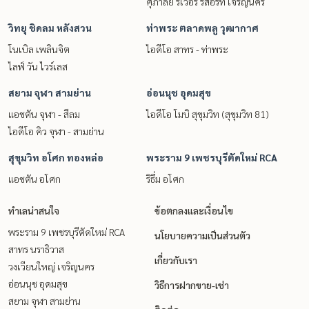
ศุภาลัย ริเวอร์ รีสอร์ท เจริญนคร
วิทยุ ชิดลม หลังสวน
ท่าพระ ตลาดพลู วุฒากาศ
โนเบิล เพลินจิต
ไอดีโอ สาทร - ท่าพระ
ไลฟ์ วัน ไวร์เลส
สยาม จุฬา สามย่าน
อ่อนนุช อุดมสุข
แอชตัน จุฬา - สีลม
ไอดีโอ โมบิ สุขุมวิท (สุขุมวิท 81)
ไอดีโอ คิว จุฬา - สามย่าน
สุขุมวิท อโศก ทองหล่อ
พระราม 9 เพชรบุรีตัดใหม่ RCA
แอชตัน อโศก
ริธึ่ม อโศก
ทำเลน่าสนใจ
ข้อตกลงและเงื่อนไข
พระราม 9 เพชรบุรีตัดใหม่ RCA
นโยบายความเป็นส่วนตัว
สาทร นราธิวาส
เกี่ยวกับเรา
วงเวียนใหญ่ เจริญนคร
อ่อนนุช อุดมสุข
วิธีการฝากขาย-เช่า
สยาม จุฬา สามย่าน