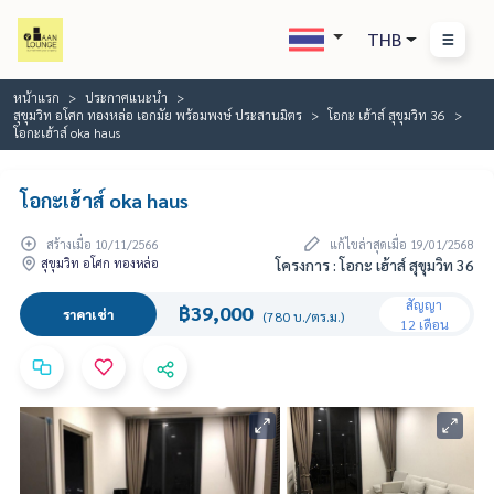
THB
หน้าแรก
ประกาศแนะนำ
สุขุมวิท อโศก ทองหล่อ เอกมัย พร้อมพงษ์ ประสานมิตร
โอกะ เฮ้าส์ สุขุมวิท 36
โอกะเฮ้าส์ oka haus
โอกะเฮ้าส์ oka haus
สร้างเมื่อ 10/11/2566
แก้ไขล่าสุดเมื่อ 19/01/2568
สุขุมวิท อโศก ทองหล่อ
โครงการ : โอกะ เฮ้าส์ สุขุมวิท 36
สัญญา
฿39,000
ราคาเช่า
(780 บ./ตร.ม.)
12 เดือน