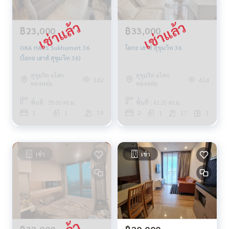
฿23,000
฿33,000
OKA HAUS Sukhumvit 36
โอกะ เฮาส์ สุขุมวิท 36
(โอกะ เฮาส์ สุขุมวิท 36)
สุขุมวิท อโศก
สุขุมวิท อโศก
342
424
ทองหล่อ
ทองหล่อ
พื้นที่ : 35.00 ตร.ม.
พื้นที่ : 41.20 ตร.ม.
1
1
19
2
1
17
1
เช่า
เช่า