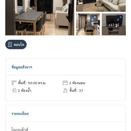
+17 รูป
คอนโด
ข้อมูลอสังหาฯ
พื้นที่ : 50.00 ตร.ม.
2 ห้องนอน
2 ห้องน้ำ
ชั้นที่ : 37
รายละเอียด
โอกะเฮ้าส์