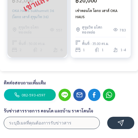
฿32,000
฿20,000
OKA HAUS Sukhumvit 36
เช่าคอนโด โอกะ เฮาส์ OKA
(โอกะ เฮาส์ สุขุมวิท 36)
HAUS
สุขุมวิท อโศก
สุขุมวิท อโศก
557
783
ทองหล่อ
ทองหล่อ
พื้นที่ : 50.00 ตร.ม.
พื้นที่ : 35.00 ตร.ม.
2
2
8
1
1
1-4
ติดต่อสอบถามเพิ่มเติม
082-593-6597
รับข่าวสารรายการ คอนโด และบ้าน ราคาโดนใจ