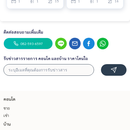
1
1
15
1
1
16
- Near the expressway entrance and exit points, both Stage
1 and Stage 2.
- 5 minutes to Sathorn
- 5 minutes to Icon Siam
ติดต่อสอบถามเพิ่มเติม
082-593-6597
รับข่าวสารรายการ คอนโด และบ้าน ราคาโดนใจ
คอนโด
ขาย
เช่า
บ้าน