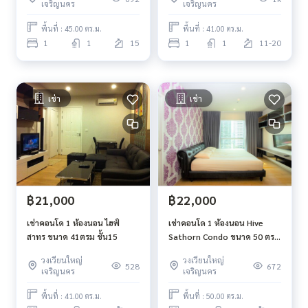
เจริญนคร
เจริญนคร
Parking space 62% excluding double cars and CCTV / Acces
s Card system.
พื้นที่ : 45.00 ตร.ม.
พื้นที่ : 41.00 ตร.ม.
- Condo in the heart of the CBD business area, close to Sat
1
1
15
1
1
11-20
horn, only two stations. Near Icon Siam shopping center
- large swimming pool Separate children's and adults' pool
s With Jacuzzi and the Infinity Edge Pool bubble jet.
- Fitness room
เช่า
เช่า
- 4 passenger elevators, floor locking system
- Shady natural garden, Garden of Eden style & Water featu
res
- Fire protection system Smoke & Heat Detector and Fire A
larm
- Wifi Internet covers all common areas.
฿21,000
฿22,000
- 24-hour security system and CCTV cameras both inside an
d outside the building 24 hours a day.
เช่าคอนโด 1 ห้องนอน ไฮฟ์
เช่าคอนโด 1 ห้องนอน Hive
- Key card to enter and exit the building and outside the pr
สาทร ขนาด 41ตรม ชั้น15
Sathorn Condo ขนาด 50 ตร.
oject.
ม. ชั้น 16 BTS กรุงธนบุรี วิวทิศ
วงเวียนใหญ่
วงเวียนใหญ่
ใต้
528
672
Nearby places
เจริญนคร
เจริญนคร
- Next to BTS Krung Thonburi Station, only 20 meters and n
พื้นที่ : 41.00 ตร.ม.
พื้นที่ : 50.00 ตร.ม.
ext to the Gold Line, travel in 5 minutes.