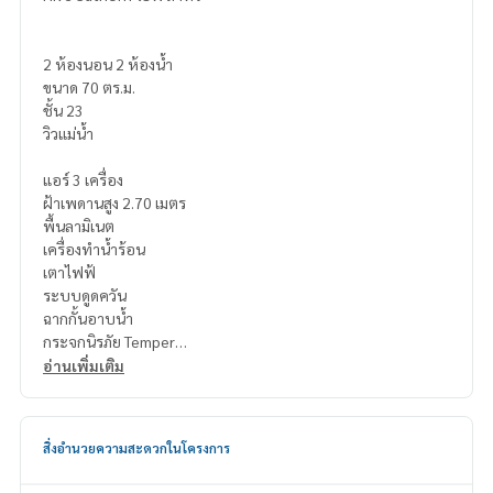
2 ห้องนอน 2 ห้องน้ำ
ขนาด 70 ตร.ม.
ชั้น 23
วิวแม่น้ำ
แอร์ 3 เครื่อง
ฝ้าเพดานสูง 2.70 เมตร
พื้นลามิเนต
เครื่องทำน้ำร้อน
เตาไฟฟ้
ระบบดูดควัน
ฉากกั้นอาบน้ำ
กระจกนิรภัย Temper
อ่านเพิ่มเติม
สิ่งอำนวยความสะดวก
สิ่งอำนวยความสะดวกในโครงการ
Lobby ล็อบบี้, สวนส่วนกลาง ชั้น 7 พร้อมมุมพักผ่อน,
ที่จอดรถ 62% ไม่รวมซ้อนคัน และ ระบบ CCTV / Access Card