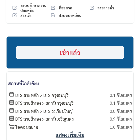
- คอนโดใจกลางย่านธุรกิจ CBD ใกล้สาทรเพียงสองสถานี ใกล้แหล่ง
ระบบรักษาความ
ที่จอดรถ
สระว่ายน้ำ
ช๊อปปิ้ง Icon Siam
ปลอดภัย
สระเด็ก
สวนขนาดย่อม
- สระว่ายน้ำขนาดใหญ่ แยกสระเด็กและผู้ใหญ่ พร้อมจากุซซี่ และบั
บเบิลเจ็ท Infinity Edge Pool
- ห้องฟิตเนส
- ลิฟท์โดยสาร 4 ตัว ระบบล็อคชั้น
- สวนธรรมชาติร่มรื่นสไตล์ Garden of Eden & Water features
- ระบบป้องกันอัคคีภัย Smoke & Heat Detector และ Fire Alar
เช่าแล้ว
m
- Wifi Internet ครอบคลุมเต็มพื้นที่ส่วนกลาง
- ระบบรักษาความปลอดภัย ตลอด 24 ชั่วโมงและกล้องวงจรปิดทั้ง
ภายใน-นอกตัวอาคาร ตลอด 24 ชั่วโมง
- คีย์การ์ด เข้า-ออก ตัวอาคาร และนอกโครงการ
สถานที่ใกล้เคียง
สถานที่ใกล้เคียง
BTS สายหลัก > BTS กรุงธนบุรี
0.1 กิโลเมตร
- ติด BTS สถานีกรุงธนบุรี เพียง 20 เมตร และติดรถไฟฟ้าสายสีทอ
BTS สายสีทอง > สถานี กรุงธนบุรี
0.1 กิโลเมตร
ง เดินทางสู่ ใน 5 นาที
BTS สายหลัก > BTS วงเวียนใหญ่
0.8 กิโลเมตร
- ใกล้จุดขึ้นลงทางด่วนทั้งขั้นที่ 1 และขั้นที่ 2
BTS สายสีทอง > สถานี เจริญนคร
0.9 กิโลเมตร
- 5 นาทีถึงสาทร
ไอคอนสยาม
1.0 กิโลเมตร
- 5 นาทีถึง Icon Siam
แสดงเพิ่มเติม