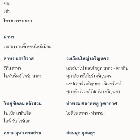
ขาย
เช่า
โครงการของเรา
นานา
เดอะ เทรนดี้ คอนโดมิเนียม
สาทร นราธิวาส
วงเวียนใหญ่ เจริญนคร
ริทึ่ม สาทร
เออร์บาโน่ แอบโซลูท สาทร - ตากสิน
ไนท์บริดจ์ ไพร์ม สาทร
ศุภาลัย พรีเมียร์ เจริญนคร
แชปเตอร์ เจริญนคร - ริเวอร์ไซด์
ศุภาลัย ริเวอร์ รีสอร์ท เจริญนคร
วิทยุ ชิดลม หลังสวน
ท่าพระ ตลาดพลู วุฒากาศ
โนเบิล เพลินจิต
ไอดีโอ สาทร - ท่าพระ
ไลฟ์ วัน ไวร์เลส
สยาม จุฬา สามย่าน
อ่อนนุช อุดมสุข