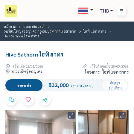
THB
หน้าแรก
ประกาศแนะนำ
วงเวียนใหญ่ เจริญนคร กรุงธนบุรี ตากสิน อิสรภาพ
ไฮฟ์ แอท สาทร
Hive Sathorn ไฮฟ์ สาทร
Hive Sathorn ไฮฟ์ สาทร
สร้างเมื่อ 22/11/2566
แก้ไขล่าสุดเมื่อ 29/05/2569
วงเวียนใหญ่ เจริญนคร
โครงการ : ไฮฟ์ แอท สาทร
สัญญา
฿32,000
ราคาเช่า
(457 บ./ตร.ม.)
12 เดือน