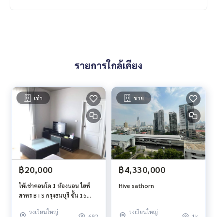
Hive Sathorn
2 bedrooms, 2 bathrooms
Size 70 sq m.
23rd floor
รายการใกล้เคียง
River view
3 air conditioners
เช่า
ขาย
Ceiling height 2.70 meters
Laminate flooring
Water heater
electric stove
Smoke extraction system
shower screen
Tempered safety glass
฿20,000
฿4,330,000
ให้เช่าคอนโด 1 ห้องนอน ไฮฟ์
Hive sathorn
facilities
สาทร BTS กรุงธนบุรี ชั้น 15
ขนาด 45 ตรม
วงเวียนใหญ่
วงเวียนใหญ่
Lobby, central garden, 7th floor with relaxation corner,
692
1k