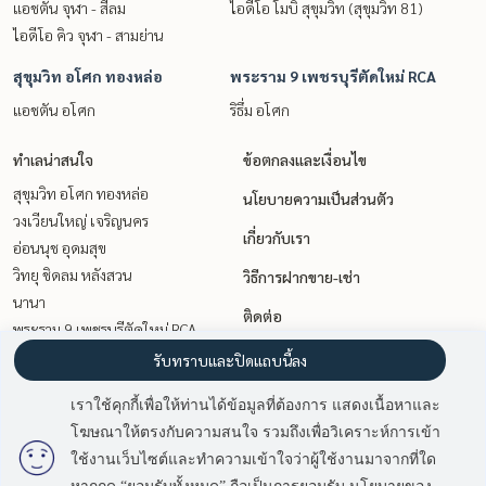
แอชตัน จุฬา - สีลม
ไอดีโอ โมบิ สุขุมวิท (สุขุมวิท 81)
ไอดีโอ คิว จุฬา - สามย่าน
สุขุมวิท อโศก ทองหล่อ
พระราม 9 เพชรบุรีตัดใหม่ RCA
แอชตัน อโศก
ริธึ่ม อโศก
ทำเลน่าสนใจ
ข้อตกลงและเงื่อนไข
สุขุมวิท อโศก ทองหล่อ
นโยบายความเป็นส่วนตัว
วงเวียนใหญ่ เจริญนคร
เกี่ยวกับเรา
อ่อนนุช อุดมสุข
วิทยุ ชิดลม หลังสวน
วิธีการฝากขาย-เช่า
นานา
ติดต่อ
พระราม 9 เพชรบุรีตัดใหม่ RCA
ท่าพระ ตลาดพลู วุฒากาศ
รับทราบและปิดแถบนี้ลง
สาทร นราธิวาส
เราใช้คุกกี้เพื่อให้ท่านได้ข้อมูลที่ต้องการ แสดงเนื้อหาและ
เกษตรศาสตร์ รัชโยธิน
โฆษณาให้ตรงกับความสนใจ รวมถึงเพื่อวิเคราะห์การเข้า
สยาม จุฬา สามย่าน
มี
2
คนกำลังดูประกาศนี้
ใช้งานเว็บไซต์และทำความเข้าใจว่าผู้ใช้งานมาจากที่ใด