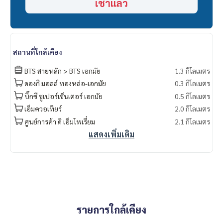
เช่าแล้ว
air conditioner
range hood
microwave
Refrigerator/freezer
สถานที่ใกล้เคียง
TV set
washing machine
BTS สายหลัก > BTS เอกมัย
1.3 กิโลเมตร
water heater
ดองกิ มอลล์ ทองหล่อ-เอกมัย
0.3 กิโลเมตร
บิ๊กซี ซูเปอร์เซ็นเตอร์ เอกมัย
0.5 กิโลเมตร
เอ็มควอเทียร์
2.0 กิโลเมตร
ศูนย์การค้า ดิ เอ็มโพเรี่ยม
2.1 กิโลเมตร
แสดงเพิ่มเติม
รายการใกล้เคียง