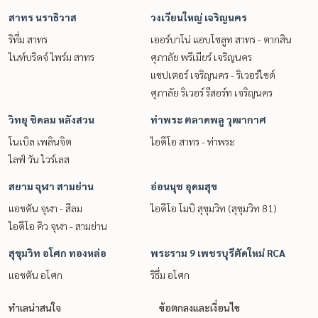
สาทร นราธิวาส
วงเวียนใหญ่ เจริญนคร
ริทึ่ม สาทร
เออร์บาโน่ แอบโซลูท สาทร - ตากสิน
ไนท์บริดจ์ ไพร์ม สาทร
ศุภาลัย พรีเมียร์ เจริญนคร
แชปเตอร์ เจริญนคร - ริเวอร์ไซด์
ศุภาลัย ริเวอร์ รีสอร์ท เจริญนคร
วิทยุ ชิดลม หลังสวน
ท่าพระ ตลาดพลู วุฒากาศ
โนเบิล เพลินจิต
ไอดีโอ สาทร - ท่าพระ
ไลฟ์ วัน ไวร์เลส
สยาม จุฬา สามย่าน
อ่อนนุช อุดมสุข
แอชตัน จุฬา - สีลม
ไอดีโอ โมบิ สุขุมวิท (สุขุมวิท 81)
ไอดีโอ คิว จุฬา - สามย่าน
สุขุมวิท อโศก ทองหล่อ
พระราม 9 เพชรบุรีตัดใหม่ RCA
แอชตัน อโศก
ริธึ่ม อโศก
ทำเลน่าสนใจ
ข้อตกลงและเงื่อนไข