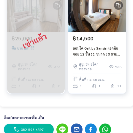
฿25,000
฿14,500
ซีล บาย แสนสิริ
คอนโด Ceil by Sansiri เอกมัย
ซอย 12 ชั้น 11 ขนาด 30 ตรม
BTS เอกมัย
สุขุมวิท อโศก
สุขุมวิท อโศก
474
568
ทองหล่อ
ทองหล่อ
พื้นที่ : 47.00 ตร.ม.
พื้นที่ : 30.00 ตร.ม.
1
1
8
1
1
11
ติดต่อสอบถามเพิ่มเติม
082-593-6597