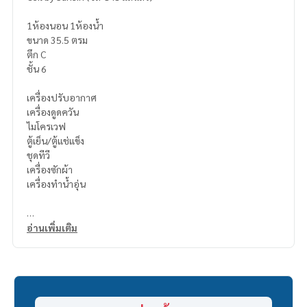
1ห้องนอน 1ห้องน้ำ
ขนาด 35.5 ตรม
ตึก C
ชั้น 6
เครื่องปรับอากาศ
เครื่องดูดควัน
ไมโครเวฟ
ตู้เย็น/ตู้แช่แข็ง
ชุดทีวี
เครื่องซักผ้า
เครื่องทำน้ำอุ่น
Ceil by Sansiri
อ่านเพิ่มเติม
1 bedroom, 1 bathroom
Size 35.5 sq m
Building C
6th floor