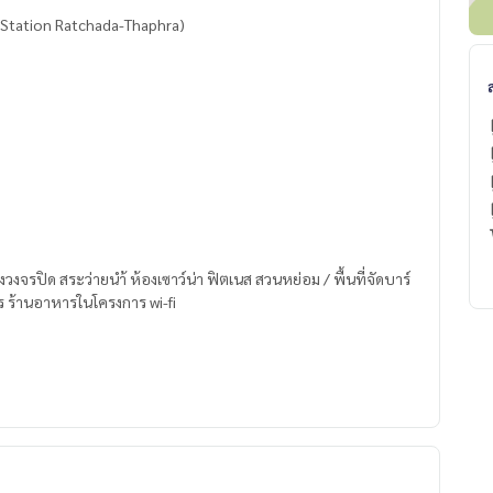
m Station Ratchada-Thaphra)
วงจรปิด สระว่ายนำ้ ห้องเซาว์น่า ฟิตเนส สวนหย่อม / พื้นที่จัดบาร์
การ ร้านอาหารในโครงการ wi-fi