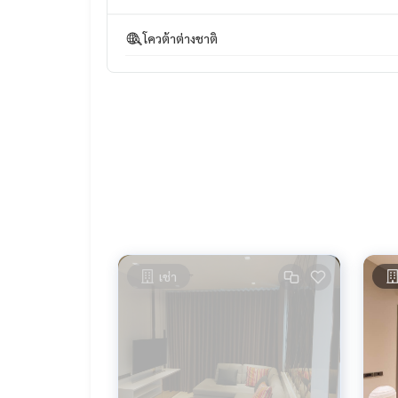
Family Mart ร้านสะดวกซื้อ
โรงเรียนวัดบางสะแกใน
โควต้าต่างชาติ
โรงเรียนกันตทาราราม
โรงเรียนวัดบางสะแกนอก
โรงเรียนน้ำชลชนานุกูล
โรงเรียนกงลี้จงซัน
ฮะจิบังราเมน
เปปเปอร์ ลันช์
ฟูดูหูฉลามภัตตาคาร
ซานตา เฟ่ สเต็กเฮ้าส์
เอ็มเคสุกี้
โรงพยาบาลเยาวรักษ์
เช่า