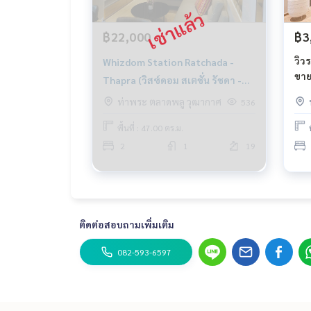
฿22,000
฿3
วิว
Whizdom Station Ratchada -
ขาย
Thapra (วิสซ์ดอม สเตชั่น รัชดา -
Tha
ท่าพระ)
ท่าพระ ตลาดพลู วุฒากาศ
536
ตรม
พื้นที่ : 47.00 ตร.ม.
2
1
19
ติดต่อสอบถามเพิ่มเติม
082-593-6597