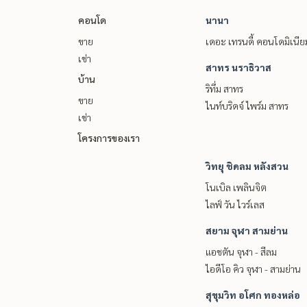
คอนโด
นานา
ขาย
เดอะ เทรนดี้ คอนโดมิเนีย
เช่า
สาทร นราธิวาส
บ้าน
ริทึ่ม สาทร
ขาย
ไนท์บริดจ์ ไพร์ม สาทร
เช่า
โครงการของเรา
วิทยุ ชิดลม หลังสวน
โนเบิล เพลินจิต
ไลฟ์ วัน ไวร์เลส
สยาม จุฬา สามย่าน
แอชตัน จุฬา - สีลม
ไอดีโอ คิว จุฬา - สามย่าน
สุขุมวิท อโศก ทองหล่อ