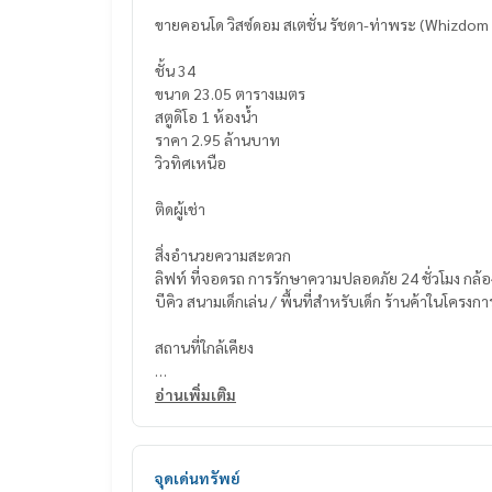
ขายคอนโด วิสซ์ดอม สเตชั่น รัชดา-ท่าพระ (Whizdo
ชั้น 34
ขนาด 23.05 ตารางเมตร
สตูดิโอ 1 ห้องน้ำ
ราคา 2.95 ล้านบาท
วิวทิศเหนือ
ติดผู้เช่า
สิ่งอำนวยความสะดวก
ลิฟท์ ที่จอดรถ การรักษาความปลอดภัย 24 ชั่วโมง กล้อง
บีคิว สนามเด็กเล่น / พื้นที่สำหรับเด็ก ร้านค้าในโครง
สถานที่ใกล้เคียง
ศูนย์การค้าไทยช่วยไทยพลาซ่า
อ่านเพิ่มเติม
ห้างสรรพสินค้าเดอะมอลล์ (ท่าพระ)
โฮมเฟรชมาร์ท (เดอะมอลล์ท่าพระ)
มินิมอลล์
จุดเด่นทรัพย์
ท็อปส์ซุปเปอร์มาร์เก็ต (ลาดหญ้า)