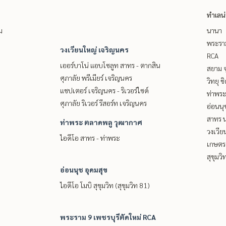
ทำเลน
ม
นานา
พระราม
วงเวียนใหญ่ เจริญนคร
RCA
เออร์บาโน่ แอบโซลูท สาทร - ตากสิน
สยาม จ
ศุภาลัย พรีเมียร์ เจริญนคร
วิทยุ 
แชปเตอร์ เจริญนคร - ริเวอร์ไซด์
ท่าพร
ศุภาลัย ริเวอร์ รีสอร์ท เจริญนคร
อ่อนนุ
สาทร น
ท่าพระ ตลาดพลู วุฒากาศ
วงเวีย
ไอดีโอ สาทร - ท่าพระ
เกษตรศ
สุขุมว
อ่อนนุช อุดมสุข
ไอดีโอ โมบิ สุขุมวิท (สุขุมวิท 81)
พระราม 9 เพชรบุรีตัดใหม่ RCA