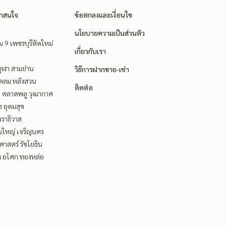
่าสนใจ
ข้อตกลงและเงื่อนไข
นโยบายความเป็นส่วนตัว
 9 เพชรบุรีตัดใหม่
เกี่ยวกับเรา
ุฬา สามย่าน
วิธีการฝากขาย-เช่า
ชิดลม หลังสวน
ติดต่อ
ะ ตลาดพลู วุฒากาศ
ช อุดมสุข
ราธิวาส
นใหญ่ เจริญนคร
าสตร์ รัชโยธิน
ิท อโศก ทองหล่อ