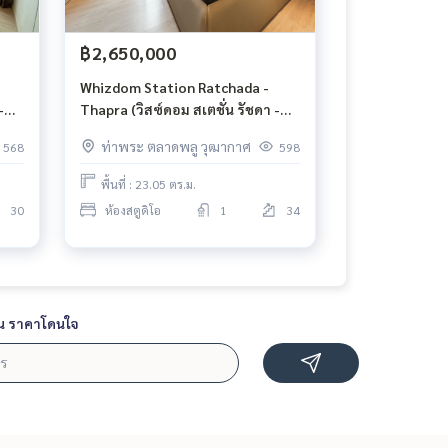
฿2,650,000
Whizdom Station Ratchada -
-
Thapra (วิสซ์ดอม สเตชั่น รัชดา -
ท่าพระ)
ท่าพระ ตลาดพลู วุฒากาศ
568
598
พื้นที่ : 23.05 ตร.ม.
30
ห้องสตูดิโอ
1
34
น ราคาโดนใจ