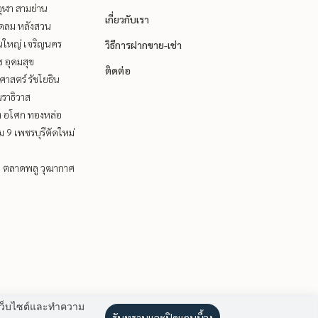
ุฬา สามย่าน
เกี่ยวกับเรา
ชิดลม หลังสวน
นใหญ่ เจริญนคร
วิธีการฝากขาย-เช่า
ช อุดมสุข
ติดต่อ
าสตร์ รัชโยธิน
ราธิวาส
ิท อโศก ทองหล่อ
 9 เพชรบุรีตัดใหม่
ะ ตลาดพลู วุฒากาศ
านเว็บไซต์และทำความ
รับทราบและปิดแถบนี้ลง