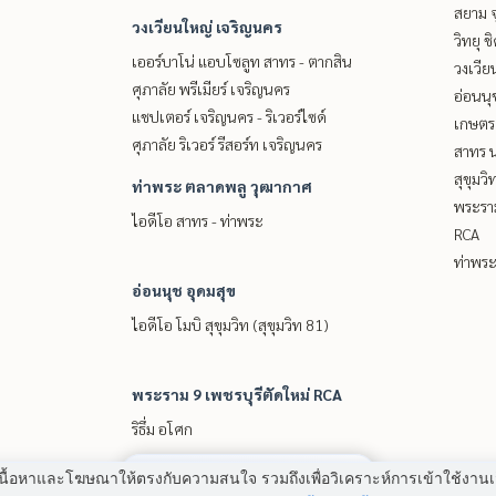
สยาม จ
วงเวียนใหญ่ เจริญนคร
วิทยุ 
เออร์บาโน่ แอบโซลูท สาทร - ตากสิน
วงเวีย
ศุภาลัย พรีเมียร์ เจริญนคร
อ่อนนุ
แชปเตอร์ เจริญนคร - ริเวอร์ไซด์
เกษตรศ
ศุภาลัย ริเวอร์ รีสอร์ท เจริญนคร
สาทร น
สุขุมว
ท่าพระ ตลาดพลู วุฒากาศ
พระราม
ไอดีโอ สาทร - ท่าพระ
RCA
ท่าพร
อ่อนนุช อุดมสุข
ไอดีโอ โมบิ สุขุมวิท (สุขุมวิท 81)
พระราม 9 เพชรบุรีตัดใหม่ RCA
ริธึ่ม อโศก
มี
2
คนกำลังดูประกาศนี้
 แสดงเนื้อหาและโฆษณาให้ตรงกับความสนใจ รวมถึงเพื่อวิเคราะห์การเข้าใช้ง