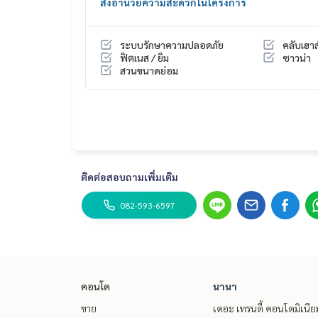
สิ่งอำนวยความสะดวกในโครงการ
– ฟิตเนส
– ซาวน่า
– สวนลอยฟ้า
ระบบรักษาความปลอดภัย
คลับเฮาส
– Access Card Control
ฟิตเนส / ยิม
ซาวน่า
– ลิฟต์โดยสาร
สวนขนาดย่อม
– CCTV
– รปภ. 24 ชม.
Supalai City Resort Ramkhamhaeng
ติดต่อสอบถามเพิ่มเติม
Size 35 sq m
082-593-6597
5th floor
Studio 1 bathroom
Nearby places
– Ramkhamhaeng University
คอนโด
นานา
– The Mall Ramkhamhaeng
– Hua Mak Fire Station
ขาย
เดอะ เทรนดี้ คอนโดมิเนีย