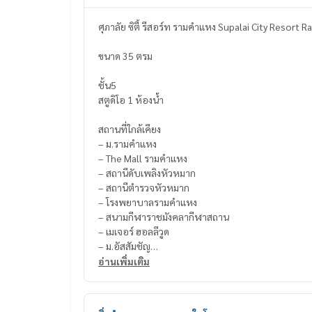
ศุภาลัย ซิตี้ รีสอร์ท รามคำแหง Supalai City Resor
ขนาด 35 ตรม
ชั้น5
สตูดิโอ 1 ห้องน้ำ
สถานที่ใกล้เคียง
– ม.รามคำแหง
– The Mall รามคำแหง
– สถานีดับเพลิงหัวหมาก
– สถานีตำรวจหัวหมาก
– โรงพยาบาลรามคำแหง
– สนามกีฬาราชมังคลากีฬาสถาน
– เมเจอร์ ฮอลลีวูด
– ม.อัสสัมชัญ
อ่านเพิ่มเติม
สิ่งอำนวยความสะดวก
– คลับเฮ้าส์
– สระว่ายน้ำ