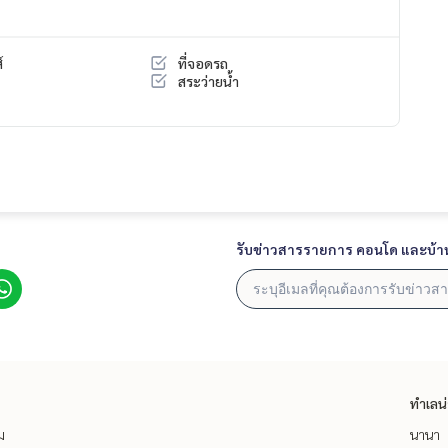
์
ที่จอดรถ
สระว่ายน้ำ
รับข่าวสารรายการ คอนโด และบ้า
ทำเลน
ม
นานา