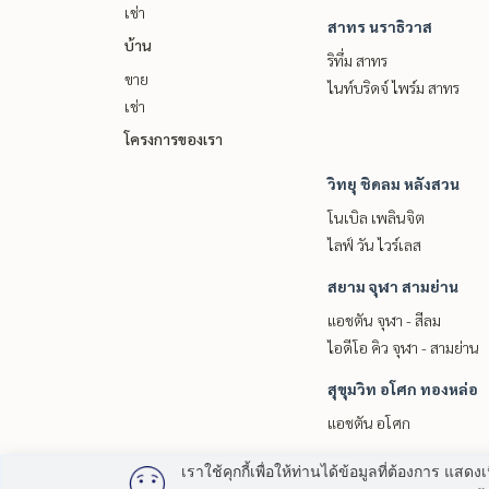
– Hua Mak Police Station
เช่า
– Ramkhamhaeng Hospital
สาทร นราธิวาส
บ้าน
– Rajamangala Stadium
ริทึ่ม สาทร
– Major Hollywood
ขาย
ไนท์บริดจ์ ไพร์ม สาทร
– Assumption University
เช่า
โครงการของเรา
facilities
– Club House
วิทยุ ชิดลม หลังสวน
- swimming pool
– Fitness
โนเบิล เพลินจิต
– Sauna
ไลฟ์ วัน ไวร์เลส
– Sky garden
– Access Card Control
สยาม จุฬา สามย่าน
– Passenger elevator
แอชตัน จุฬา - สีลม
– CCTV
– Security guard 24 hrs.
ไอดีโอ คิว จุฬา - สามย่าน
สุขุมวิท อโศก ทองหล่อ
แอชตัน อโศก
เราใช้คุกกี้เพื่อให้ท่านได้ข้อมูลที่ต้องการ