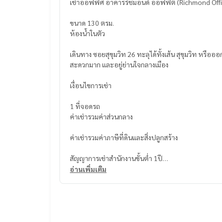
เช่าออฟฟิศ อาคารริชมอนด์ ออฟฟิต (Richmond Offi
ขนาด 130 ตรม.
ห้องน้ำในตัว
เดินทาง ซอยสุขุมวิท 26 ทะลุได้ทั้งเส้น สุขุมวิท หรือ
สะดวกมาก และอยู่ย่านใจกลางเมือง
เงื่อนไขการเช่า
1 ที่จอดรถ
ค่าเช่ารวมค่าส่วนกลาง
ค่าเช่ารวมค่าภาษีที่ดินและสิ่งปลูกสร้าง
สัญญาการเช่าสำนักงานขั้นต่ำ 1ปี
อ่านเพิ่มเติม
ค่ามัดจำ 2
ค่าเช่าล่วงหน้า 1
ค่าน้ำ 20 บาท/หน่วย