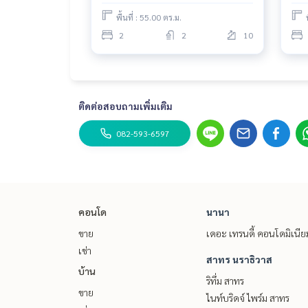
พื้นที่ : 55.00 ตร.ม.
2
2
10
ติดต่อสอบถามเพิ่มเติม
082-593-6597
คอนโด
นานา
ขาย
เดอะ เทรนดี้ คอนโดมิเนีย
เช่า
สาทร นราธิวาส
บ้าน
ริทึ่ม สาทร
ขาย
ไนท์บริดจ์ ไพร์ม สาทร