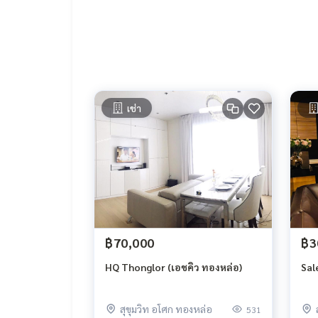
ค่าไฟฟ้า ตามอัตราการไฟฟ้า
สถานที่ใกล้เคียง
ถนนพระราม 4
Big C พระราม 4
K Village
เช่า
BTS พร้อมพงษ์ 1 กม.
BTS ทองหล่อ 1.8 กม.
ห้างเอ็มโพรเรียม เอ็มควอเทียร์
โรงแรมฮิลตัล สุขุมวิท
MRT ศูนย์ประชุมแห่งชาติสิริกิติ์ 2 กม.
฿70,000
฿3
HQ Thonglor (เอชคิว ทองหล่อ)
Sal
สุขุมวิท อโศก ทองหล่อ
531