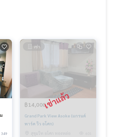
เช่า
฿14,000
่ม
Grand Park View Asoke (แกรนด์
พาร์ค วิว อโศก)
สุขุมวิท อโศก ทองหล่อ
349
601