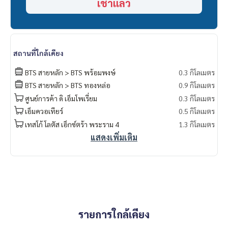
เช่าแล้ว
- Emquartier 450 M
- Emporium 350 M
- EmSphere 750 M
- Benchasiri Park 500 M
- โรงพยาบาล สมิติเวช
สถานที่ใกล้เคียง
- โรงพยาบาล บำรุงราษฎร์
- โรงพยาบาล กล้วยน้ำไท
BTS สายหลัก > BTS พร้อมพงษ์
0.3 กิโลเมตร
- โรงพยาบาล คามิเลียน
BTS สายหลัก > BTS ทองหล่อ
0.9 กิโลเมตร
- โรงเรียน สายน้ำผึ้ง
ศูนย์การค้า ดิ เอ็มโพเรี่ยม
0.3 กิโลเมตร
- โรงเรียน สายน้ำทิพย์
เอ็มควอเทียร์
0.5 กิโลเมตร
- โรงเรียน เซเว่นเดย์ แอดเวนทิส
- โรงเรียน นานาชาติประถม กรุงเทพฯ
เทสโก้ โลตัส เอ็กซ์ตร้า พระราม 4
1.3 กิโลเมตร
- โรงเรียน นานาชาติทรีนีตี้
แสดงเพิ่มเติม
- โรงเรียน นานาชาติใหม่แห่งประเทศไทย
- โรงเรียน สาธิตมหาวิทยาลัยศรีนครินทรวิโรฒ ประสานมิตร
- มหาวิทยาลัย ศรีนครินทรวิโรฒ (ประสานมิตร)
- ศูนย์ประชุมแห่งชาติสิริกิตต์์
รายการใกล้เคียง