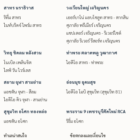
สาทร นราธิวาส
วงเวียนใหญ่ เจริญนคร
ริทึ่ม สาทร
เออร์บาโน่ แอบโซลูท สาทร - ตากสิน
ไนท์บริดจ์ ไพร์ม สาทร
ศุภาลัย พรีเมียร์ เจริญนคร
แชปเตอร์ เจริญนคร - ริเวอร์ไซด์
ศุภาลัย ริเวอร์ รีสอร์ท เจริญนคร
วิทยุ ชิดลม หลังสวน
ท่าพระ ตลาดพลู วุฒากาศ
โนเบิล เพลินจิต
ไอดีโอ สาทร - ท่าพระ
ไลฟ์ วัน ไวร์เลส
สยาม จุฬา สามย่าน
อ่อนนุช อุดมสุข
แอชตัน จุฬา - สีลม
ไอดีโอ โมบิ สุขุมวิท (สุขุมวิท 81)
ไอดีโอ คิว จุฬา - สามย่าน
สุขุมวิท อโศก ทองหล่อ
พระราม 9 เพชรบุรีตัดใหม่ RCA
แอชตัน อโศก
ริธึ่ม อโศก
ทำเลน่าสนใจ
ข้อตกลงและเงื่อนไข