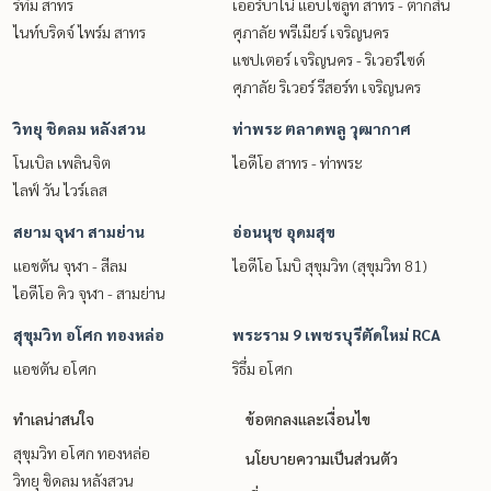
ริทึ่ม สาทร
เออร์บาโน่ แอบโซลูท สาทร - ตากสิน
ไนท์บริดจ์ ไพร์ม สาทร
ศุภาลัย พรีเมียร์ เจริญนคร
แชปเตอร์ เจริญนคร - ริเวอร์ไซด์
ศุภาลัย ริเวอร์ รีสอร์ท เจริญนคร
วิทยุ ชิดลม หลังสวน
ท่าพระ ตลาดพลู วุฒากาศ
โนเบิล เพลินจิต
ไอดีโอ สาทร - ท่าพระ
ไลฟ์ วัน ไวร์เลส
สยาม จุฬา สามย่าน
อ่อนนุช อุดมสุข
แอชตัน จุฬา - สีลม
ไอดีโอ โมบิ สุขุมวิท (สุขุมวิท 81)
ไอดีโอ คิว จุฬา - สามย่าน
สุขุมวิท อโศก ทองหล่อ
พระราม 9 เพชรบุรีตัดใหม่ RCA
แอชตัน อโศก
ริธึ่ม อโศก
ทำเลน่าสนใจ
ข้อตกลงและเงื่อนไข
สุขุมวิท อโศก ทองหล่อ
นโยบายความเป็นส่วนตัว
วิทยุ ชิดลม หลังสวน