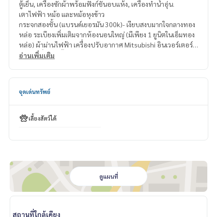
ตู้เย็น, เครื่องซักผ้าพร้อมฟังก์ชั่นอบแห้ง, เครื่องทำน้ำอุ่น.
เตาไฟฟ้า หม้อ และหม้อหุงข้าว
กระจกสองชั้น (แบรนด์เยอรมัน 300k)- เงียบสงบมากใจกลางทอง
หล่อ ระเบียงเพิ่มเติมจากห้องนอนใหญ่ (มีเพียง 1 ยูนิตในเอ็มทอง
หล่อ) ผ้าม่านไฟฟ้า เครื่องปรับอากาศ Mitsubishi อินเวอร์เตอร์ใ
หม่ 3 เครื่องติดตั้งในเดือนเมษายน 2567 Omazz King Size (1.8 x
อ่านเพิ่มเติม
2 ม.) ที่นอน (100k) , เตาอบพร้อมฟังก์ชันไอน้ำ + ไมโครเวฟ
สิ่งอำนวยความสะดวกครบครัน
จุดเด่นทรัพย์
ที่จอดรถและเจ้าหน้าที่รักษาความปลอดภัย
สระว่ายน้ำระบบเกลือ
เลี้ยงสัตว์ได้
ฟิตเนสและซาวน่า
พื้นที่บาร์บีคิว
ห้องส่วนกลาง
ใกล้กับดองกี้และร้านสะดวกซื้อ
ดูแผนที่
สถานที่ใกล้เคียง