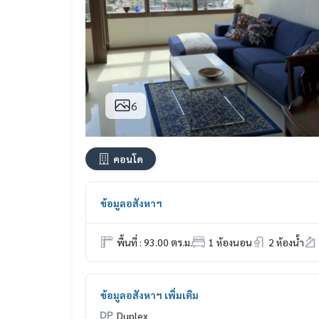
6
คอนโด
ข้อมูลอสังหาฯ
พื้นที่ : 93.00 ตร.ม.
1 ห้องนอน
2 ห้องน้ำ
ข้อมูลอสังหาฯ เพิ่มเติม
Duplex