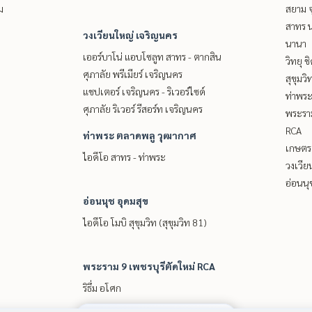
ม
สยาม จ
สาทร น
วงเวียนใหญ่ เจริญนคร
นานา
เออร์บาโน่ แอบโซลูท สาทร - ตากสิน
วิทยุ 
ศุภาลัย พรีเมียร์ เจริญนคร
สุขุมว
แชปเตอร์ เจริญนคร - ริเวอร์ไซด์
ท่าพร
ศุภาลัย ริเวอร์ รีสอร์ท เจริญนคร
พระราม
RCA
ท่าพระ ตลาดพลู วุฒากาศ
เกษตรศ
ไอดีโอ สาทร - ท่าพระ
วงเวีย
อ่อนนุ
อ่อนนุช อุดมสุข
ไอดีโอ โมบิ สุขุมวิท (สุขุมวิท 81)
พระราม 9 เพชรบุรีตัดใหม่ RCA
ริธึ่ม อโศก