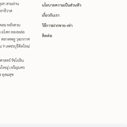
ุฬา สามย่าน
นโยบายความเป็นส่วนตัว
ราธิวาส
เกี่ยวกับเรา
ชิดลม หลังสวน
วิธีการฝากขาย-เช่า
ิท อโศก ทองหล่อ
ติดต่อ
ะ ตลาดพลู วุฒากาศ
 9 เพชรบุรีตัดใหม่
าสตร์ รัชโยธิน
นใหญ่ เจริญนคร
ช อุดมสุข