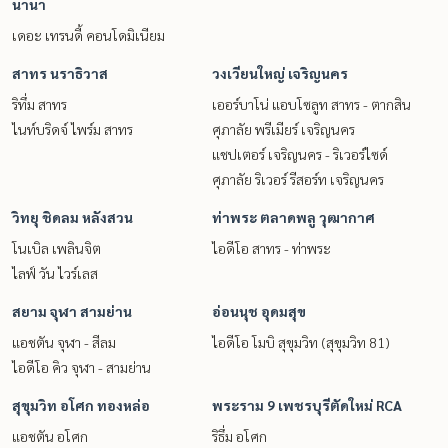
นานา
เดอะ เทรนดี้ คอนโดมิเนียม
สาทร นราธิวาส
วงเวียนใหญ่ เจริญนคร
ริทึ่ม สาทร
เออร์บาโน่ แอบโซลูท สาทร - ตากสิน
ไนท์บริดจ์ ไพร์ม สาทร
ศุภาลัย พรีเมียร์ เจริญนคร
แชปเตอร์ เจริญนคร - ริเวอร์ไซด์
ศุภาลัย ริเวอร์ รีสอร์ท เจริญนคร
วิทยุ ชิดลม หลังสวน
ท่าพระ ตลาดพลู วุฒากาศ
โนเบิล เพลินจิต
ไอดีโอ สาทร - ท่าพระ
ไลฟ์ วัน ไวร์เลส
สยาม จุฬา สามย่าน
อ่อนนุช อุดมสุข
แอชตัน จุฬา - สีลม
ไอดีโอ โมบิ สุขุมวิท (สุขุมวิท 81)
ไอดีโอ คิว จุฬา - สามย่าน
สุขุมวิท อโศก ทองหล่อ
พระราม 9 เพชรบุรีตัดใหม่ RCA
แอชตัน อโศก
ริธึ่ม อโศก