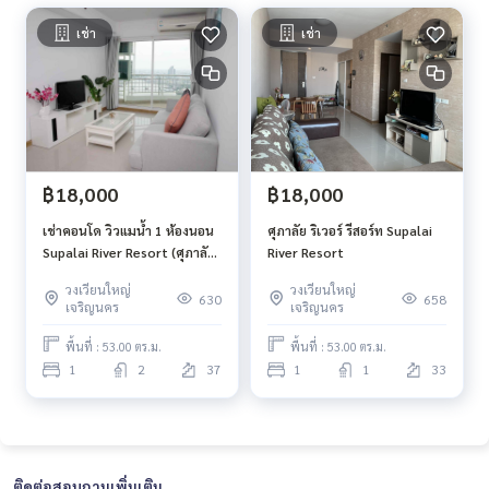
เช่า
เช่า
฿18,000
฿18,000
เช่าคอนโด วิวแมน้ำ 1 ห้องนอน
ศุภาลัย ริเวอร์ รีสอร์ท Supalai
Supalai River Resort (ศุภาลัย
River Resort
ริเวอร์ รีสอร์ท) ชั้น37 วิวเมือง
วงเวียนใหญ่
วงเวียนใหญ่
ขนาด 53 ตร. ม. มีห้องเก็บของ
630
658
เจริญนคร
เจริญนคร
พื้นที่ : 53.00 ตร.ม.
พื้นที่ : 53.00 ตร.ม.
1
2
37
1
1
33
ติดต่อสอบถามเพิ่มเติม