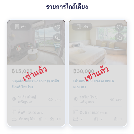
รายการใกล้เคียง
เช่า
เช่า
฿15,000
฿30,000
Supalai River Resort (ศุภาลัย
เช่าคอนโด SUPALAI RIVER
ริเวอร์ รีสอร์ท)
RESORT
วงเวียนใหญ่
วงเวียนใหญ่
963
688
เจริญนคร
เจริญนคร
พื้นที่ : 38.00 ตร.ม.
พื้นที่ : 115.00 ตร.ม.
ห้องสตูดิโอ
1
14
2
2
1