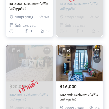
IDEO Mobi Sukhumvit (ไอดีโอ
IDEO Mobi Sukhumvit (ไอดีโอ
โมบิ สุขุมวิท )
โมบิ สุขุมวิท )
อ่อนนุช อุดมสุข
อ่อนนุช อุดมสุข
547
565
พื้นที่ : 22.00 ตร.ม.
พื้นที่ : 31.00 ตร.ม.
1
1
10
1
1
9
เช่า
เช่า
฿20,000
฿16,000
IDEO Mobi Sukhumvit (ไอดีโอ
IDEO Mobi Sukhumvit (ไอดีโอ
โมบิ สุขุมวิท )
โมบิ สุขุมวิท )
อ่อนนุช อุดมสุข
อ่อนนุช อุดมสุข
704
614