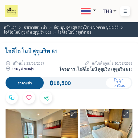
THB
หน้าแรก
ประกาศแนะนำ
อ่อนนุช อุดมสุข พระโขนง บางจาก ปุณณวิถี
ไอดีโอ โมบิ สุขุมวิท (สุขุมวิท 81)
ไอดีโอ โมบิ สุขุมวิท 81
ไอดีโอ โมบิ สุขุมวิท 81
สร้างเมื่อ 23/06/2567
แก้ไขล่าสุดเมื่อ 10/07/2568
อ่อนนุช อุดมสุข
โครงการ : ไอดีโอ โมบิ สุขุมวิท (สุขุมวิท 81)
สัญญา
฿18,500
ราคาเช่า
12 เดือน