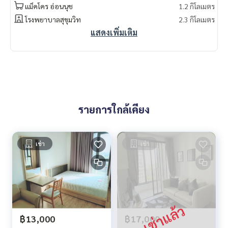
แม็คโคร อ่อนนุช
1.2 กิโลเมตร
โรงพยาบาลสุขุมวิท
2.3 กิโลเมตร
แสดงเพิ่มเติม
รายการใกล้เคียง
เช่า
เช่า
฿13,000
฿17,000