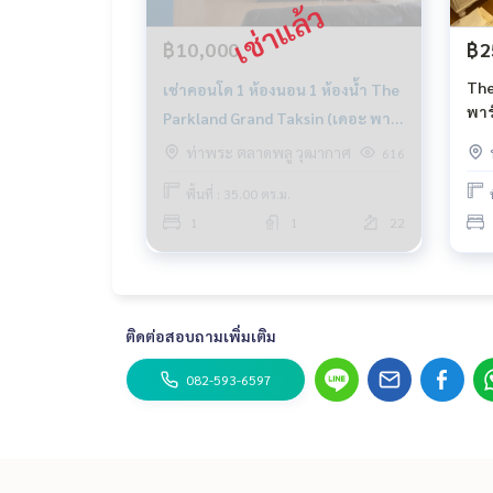
฿10,000
฿2
The
เช่าคอนโด 1 ห้องนอน 1 ห้องน้ำ The
พาร
Parkland Grand Taksin (เดอะ พาร์
คแลนด์ แกรนด์ ตากสิน) ขนาด 35
ท่าพระ ตลาดพลู วุฒากาศ
616
ตรม ชั้น 22
พื้นที่ : 35.00 ตร.ม.
1
1
22
ติดต่อสอบถามเพิ่มเติม
082-593-6597