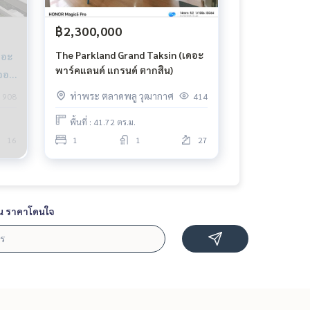
฿2,300,000
The Parkland Grand Taksin (เดอะ
ดอะ
พาร์คแลนด์ แกรนด์ ตากสิน)
่จอด
ท่าพระ ตลาดพลู วุฒากาศ
908
414
พื้นที่ : 41.72 ตร.ม.
16
1
1
27
น ราคาโดนใจ