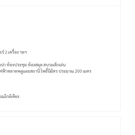
้เย็น ทีวี ไมโครเวฟ แอร์ 2 เครื่อง ฯลฯ
น่า ห้องประชุม ห้องสมุด สนามเด็กเล่น
ไฟฟ้าตลาดพลูและสถานี โพธิ์นิมิตร ประมาณ 200 เมตร
วณใกล้เคียง