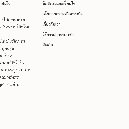
่าสนใจ
ข้อตกลงและเงื่อนไข
นโยบายความเป็นส่วนตัว
ิท อโศก ทองหล่อ
เกี่ยวกับเรา
 9 เพชรบุรีตัดใหม่
วิธีการฝากขาย-เช่า
นใหญ่ เจริญนคร
ติดต่อ
ช อุดมสุข
ราธิวาส
าสตร์ รัชโยธิน
ะ ตลาดพลู วุฒากาศ
ชิดลม หลังสวน
ุฬา สามย่าน