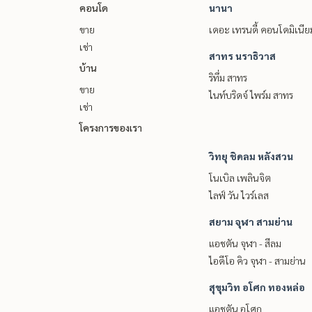
คอนโด
นานา
ขาย
เดอะ เทรนดี้ คอนโดมิเนีย
เช่า
สาทร นราธิวาส
บ้าน
ริทึ่ม สาทร
ขาย
ไนท์บริดจ์ ไพร์ม สาทร
เช่า
โครงการของเรา
วิทยุ ชิดลม หลังสวน
โนเบิล เพลินจิต
ไลฟ์ วัน ไวร์เลส
สยาม จุฬา สามย่าน
แอชตัน จุฬา - สีลม
ไอดีโอ คิว จุฬา - สามย่าน
สุขุมวิท อโศก ทองหล่อ
แอชตัน อโศก