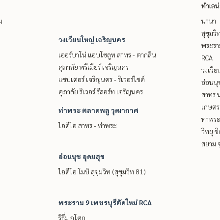
ทำเลน
ม
นานา
สุขุมว
วงเวียนใหญ่ เจริญนคร
พระราม
เออร์บาโน่ แอบโซลูท สาทร - ตากสิน
RCA
ศุภาลัย พรีเมียร์ เจริญนคร
วงเวีย
แชปเตอร์ เจริญนคร - ริเวอร์ไซด์
อ่อนนุ
ศุภาลัย ริเวอร์ รีสอร์ท เจริญนคร
สาทร น
เกษตรศ
ท่าพระ ตลาดพลู วุฒากาศ
ท่าพร
ไอดีโอ สาทร - ท่าพระ
วิทยุ 
สยาม จ
อ่อนนุช อุดมสุข
ไอดีโอ โมบิ สุขุมวิท (สุขุมวิท 81)
พระราม 9 เพชรบุรีตัดใหม่ RCA
ริธึ่ม อโศก