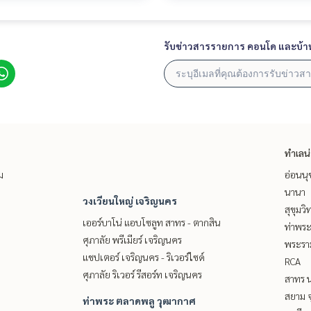
รับข่าวสารรายการ คอนโด และบ้า
ทำเลน
ม
อ่อนนุ
นานา
วงเวียนใหญ่ เจริญนคร
สุขุมว
เออร์บาโน่ แอบโซลูท สาทร - ตากสิน
ท่าพร
ศุภาลัย พรีเมียร์ เจริญนคร
พระราม
แชปเตอร์ เจริญนคร - ริเวอร์ไซด์
RCA
ศุภาลัย ริเวอร์ รีสอร์ท เจริญนคร
สาทร น
สยาม จ
ท่าพระ ตลาดพลู วุฒากาศ