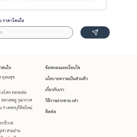
น ราคาโดนใจ
่าสนใจ
ข้อตกลงและเงื่อนไข
ช อุดมสุข
นโยบายความเป็นส่วนตัว
เกี่ยวกับเรา
ิท อโศก ทองหล่อ
ะ ตลาดพลู วุฒากาศ
วิธีการฝากขาย-เช่า
 9 เพชรบุรีตัดใหม่
ติดต่อ
ราธิวาส
ุฬา สามย่าน