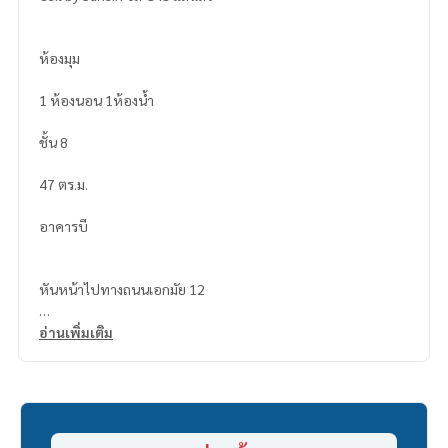
ห้องมุม
1 ห้องนอน 1ห้องน้ำ
ชั้น 8
47 ตร.ม.
อาคารบี
หันหน้าไปทางถนนเอกมัย 12
วิวไม่โดนตึกจอดรถ
อ่านเพิ่มเติม