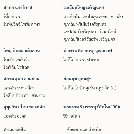
สาทร นราธิวาส
วงเวียนใหญ่ เจริญนคร
ริทึ่ม สาทร
เออร์บาโน่ แอบโซลูท สาทร - ตากสิน
ไนท์บริดจ์ ไพร์ม สาทร
ศุภาลัย พรีเมียร์ เจริญนคร
แชปเตอร์ เจริญนคร - ริเวอร์ไซด์
ศุภาลัย ริเวอร์ รีสอร์ท เจริญนคร
วิทยุ ชิดลม หลังสวน
ท่าพระ ตลาดพลู วุฒากาศ
โนเบิล เพลินจิต
ไอดีโอ สาทร - ท่าพระ
ไลฟ์ วัน ไวร์เลส
สยาม จุฬา สามย่าน
อ่อนนุช อุดมสุข
แอชตัน จุฬา - สีลม
ไอดีโอ โมบิ สุขุมวิท (สุขุมวิท 81)
ไอดีโอ คิว จุฬา - สามย่าน
สุขุมวิท อโศก ทองหล่อ
พระราม 9 เพชรบุรีตัดใหม่ RCA
แอชตัน อโศก
ริธึ่ม อโศก
ทำเลน่าสนใจ
ข้อตกลงและเงื่อนไข