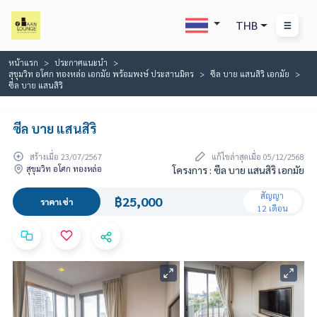
THB
หน้าแรก
ประกาศแนะนำ
สุขุมวิท อโศก ทองหล่อ เอกมัย พร้อมพงษ์ ประสานมิตร
ซีล บาย แสนสิริ เอกมัย
ซีล บาย แสนสิริ
ซีล บาย แสนสิริ
สร้างเมื่อ 23/07/2567
แก้ไขล่าสุดเมื่อ 05/12/2568
สุขุมวิท อโศก ทองหล่อ
โครงการ : ซีล บาย แสนสิริ เอกมัย
สัญญา
฿25,000
ราคาเช่า
12 เดือน