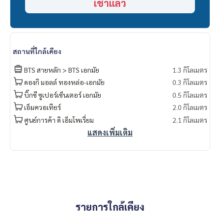
เช่าแล้ว
สถานที่ใกล้เคียง
BTS สายหลัก > BTS เอกมัย
1.3 กิโลเมตร
ดองกิ มอลล์ ทองหล่อ-เอกมัย
0.3 กิโลเมตร
บิ๊กซี ซูเปอร์เซ็นเตอร์ เอกมัย
0.5 กิโลเมตร
เอ็มควอเทียร์
2.0 กิโลเมตร
ศูนย์การค้า ดิ เอ็มโพเรี่ยม
2.1 กิโลเมตร
แสดงเพิ่มเติม
รายการใกล้เคียง