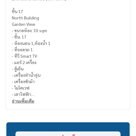
ชั้น 17
North Building
Garden View
- ขนาดห้อง: 30 sqm
- ชั้น: 17
- ห้องนอน 1,ห้องน้ำ 1
- ที่จอดรถ 1
- ทีวี Smart TV
- แอร์ 2 เครื่อง
- ตู้เย็น
- เครื่องทำน้ำอุ่น
- เครื่องซักผ้า
- ไมโคเวฟ
- เตาไฟฟ้า
- เครื่องดูดควัน
อ่านเพิ่มเติม
- พัดลม
- ติดรถไฟฟ้า: MRT เพชรบุรี และ แอร์พอร์ทลิงค์ – มักกะสัน ใกล้ตึ
กสิงห์ และ มศว.
เงื่อนไขการเช่า