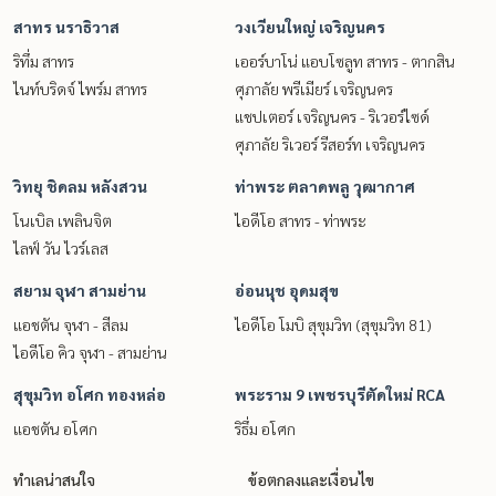
สาทร นราธิวาส
วงเวียนใหญ่ เจริญนคร
ริทึ่ม สาทร
เออร์บาโน่ แอบโซลูท สาทร - ตากสิน
ไนท์บริดจ์ ไพร์ม สาทร
ศุภาลัย พรีเมียร์ เจริญนคร
แชปเตอร์ เจริญนคร - ริเวอร์ไซด์
ศุภาลัย ริเวอร์ รีสอร์ท เจริญนคร
วิทยุ ชิดลม หลังสวน
ท่าพระ ตลาดพลู วุฒากาศ
โนเบิล เพลินจิต
ไอดีโอ สาทร - ท่าพระ
ไลฟ์ วัน ไวร์เลส
สยาม จุฬา สามย่าน
อ่อนนุช อุดมสุข
แอชตัน จุฬา - สีลม
ไอดีโอ โมบิ สุขุมวิท (สุขุมวิท 81)
ไอดีโอ คิว จุฬา - สามย่าน
สุขุมวิท อโศก ทองหล่อ
พระราม 9 เพชรบุรีตัดใหม่ RCA
แอชตัน อโศก
ริธึ่ม อโศก
ทำเลน่าสนใจ
ข้อตกลงและเงื่อนไข