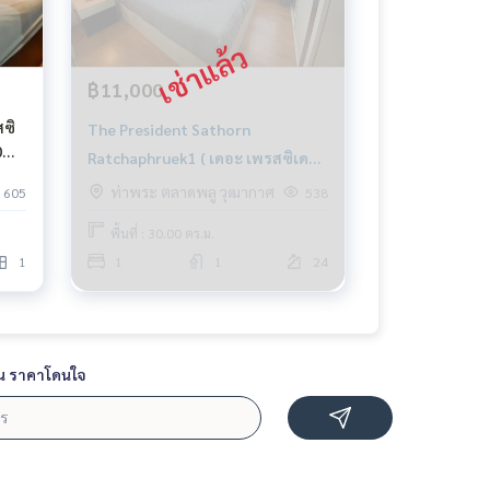
฿11,000
สซิ
The President Sathorn
Ratchaphruek1 ( เดอะ เพรสซิเดน
ท์ สาทร ราชพฤกษ์1)
ท่าพระ ตลาดพลู วุฒากาศ
605
538
พื้นที่ : 30.00 ตร.ม.
1
1
1
24
น ราคาโดนใจ