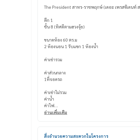
The President สาทร-ราชพฤกษ์ (เดอะ เพรสซิเดนท์
ตึก 1
ชั้น 8 (ทิศดีตามฮวงจุ้ย)
ขนาดห้อง 60 ตร.ม
2 ห้องนอน 1 รับแขก 1 ห้องน้ำ
ค่าเช่ารวม
ค่าส่วนกลาง
1ที่จอดรถ
ค่าเช่าไม่รวม
ค่าน้ำ
ค่าไฟ
ค่าอินเตอร์เนต
อ่านเพิ่มเติม
สิ่งอำนวยความสะดวก
สิ่งอำนวยความสะดวกในโครงการ
- เฟอร์นิเจอร์