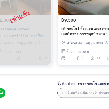
1,000
฿9,500
เช่าคอนโด 1 ห้องนอน เดอะ เพร
 President Sathorn
เดนท์ สาทร-ราชพฤกษ์ ขนาด 30
phruek1 ( เดอะ เพรสซิเดน
ตารางเมตร BTS บางหว้า วิว
สาทร ราชพฤกษ์1)
ท่าพระ ตลาดพลู วุฒากาศ
ท่าพระ ตลาดพลู วุฒากาศ
519
รถไฟฟ้า ชั้น 12
)
พื้นที่ : 30.00 ตร.ม.
พื้นที่ : 30.00 ตร.ม.
1
1
25
1
1
12
รับข่าวสารรายการ คอนโด และบ้า