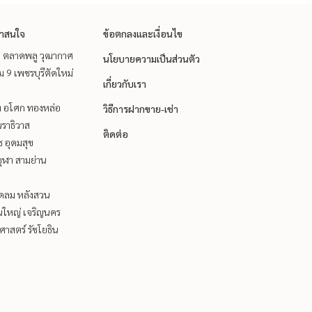
่าสนใจ
ข้อตกลงและเงื่อนไข
ะ ตลาดพลู วุฒากาศ
นโยบายความเป็นส่วนตัว
 9 เพชรบุรีตัดใหม่
เกี่ยวกับเรา
ิท อโศก ทองหล่อ
วิธีการฝากขาย-เช่า
ราธิวาส
ติดต่อ
ช อุดมสุข
ุฬา สามย่าน
ชิดลม หลังสวน
นใหญ่ เจริญนคร
าสตร์ รัชโยธิน