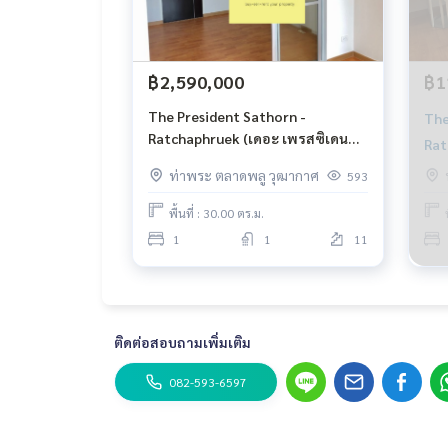
มหาวิทยาลัย สยาม
10 นาทีถึง สาธร
20 นาทีถึงสยาม
฿2,590,000
฿1
The President Sathorn-Ratchaphruek
The President Sathorn -
The
Ratchaphruek (เดอะ เพรสซิเดนท์
Ratcha
สาทร - ราชพฤกษ์)
ท์ 
ท่าพระ ตลาดพลู วุฒากาศ
Building 1
593
8th floor (good direction according to Feng Shui
พื้นที่ : 30.00 ตร.ม.
Room size 60 sq.m.
1
1
11
2 bedrooms, 1 living room, 1 bathroom
Rental fee included
ติดต่อสอบถามเพิ่มเติม
Common area fee
1 parking space
082-593-6597
Rental fee excluded
Water bill