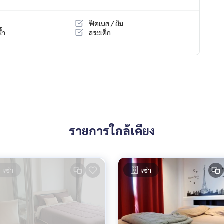
ฟิตเนส / ยิม
้ำ
สระเด็ก
รายการใกล้เคียง
เช่า
เช่า