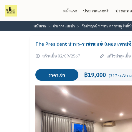
หน้าแรก
ประกาศแนะนำ
ประเภทอ
หน้าแรก
ประกาศแนะนำ
กัลปพฤกษ์ ท่าพระ ตลาดพลู โพธิ์น
The President สาทร-ราชพฤกษ์ (เดอะ เพรสซ
สร้างเมื่อ 02/09/2567
แก้ไขล่าสุดเมื
฿19,000
ราคาเช่า
(317 บ./ตร.ม