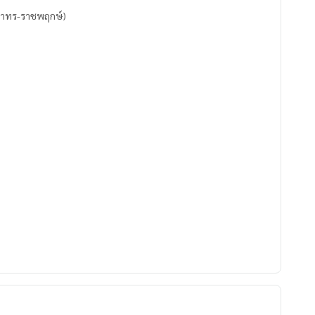
 สาทร-ราชพฤกษ์)