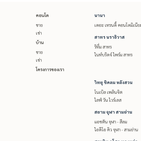
Electric bill
Internet bill
คอนโด
นานา
Facilities
ขาย
เดอะ เทรนดี้ คอนโดมิเนีย
เช่า
- Furniture
สาทร นราธิวาส
- Work desk
บ้าน
- 3 air conditioners
ริทึ่ม สาทร
ขาย
- Water heater
ไนท์บริดจ์ ไพร์ม สาทร
เช่า
- Refrigerator
- Microwave
โครงการของเรา
- Electric stove
- Coffee table - Washing machine
วิทยุ ชิดลม หลังสวน
- TV
โนเบิล เพลินจิต
Central area
ไลฟ์ วัน ไวร์เลส
- Fitness - Swimming pool
สยาม จุฬา สามย่าน
- Water dispenser - Washing machine
- Lobby - Parking lot
แอชตัน จุฬา - สีลม
ไอดีโอ คิว จุฬา - สามย่าน
Nearby places