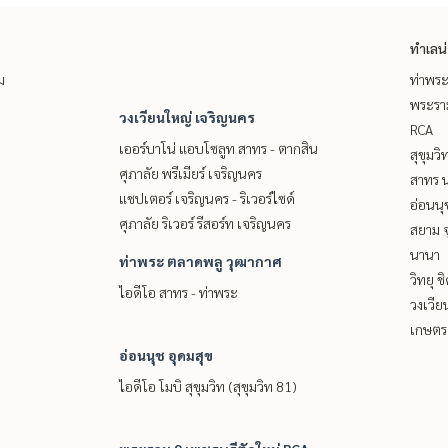
ทำเลน
ม
ท่าพร
พระราม
วงเวียนใหญ่ เจริญนคร
RCA
เออร์บาโน่ แอบโซลูท สาทร - ตากสิน
สุขุมว
ศุภาลัย พรีเมียร์ เจริญนคร
สาทร น
แชปเตอร์ เจริญนคร - ริเวอร์ไซด์
อ่อนนุ
ศุภาลัย ริเวอร์ รีสอร์ท เจริญนคร
สยาม จ
นานา
ท่าพระ ตลาดพลู วุฒากาศ
วิทยุ 
ไอดีโอ สาทร - ท่าพระ
วงเวีย
เกษตรศ
อ่อนนุช อุดมสุข
ไอดีโอ โมบิ สุขุมวิท (สุขุมวิท 81)