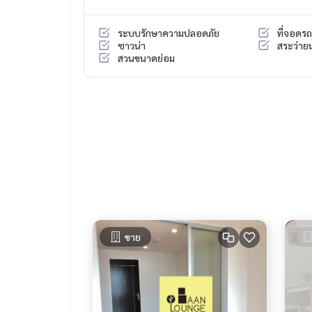
- โต๊ะทำงาน
- แอร์ 3 ตัว
ระบบรักษาความปลอดภัย
ที่จอดรถ
- เครื่องทำน้ำอุ่น
ซาวน่า
สระว่ายน
- ตู้เย็น
สวนขนาดย่อม
- ไมโครเวฟ
- เตาไฟฟ้า
-โต๊ะกลาง
- เครื่องซักผ้า
- ทีวี
ส่วนกลาง
- ฟิตเนส - สระว่ายน้ำ
- ตู้กดน้ำ - ตู้ซักผ้า
- ล๊อบบี้ - ที่จอดรถ
สถานที่ใกล้เคียง
ขาย
BTS/MRT สถานนีบางหว้า เพียง 1 นาที
เดอะมอลล์ท่าพระ
ซีคอน บางแค
รพ พญาไท 3