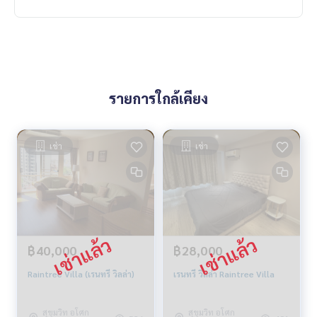
washing machine
microwave
bath
water heater
Parking for 1 car
รายการใกล้เคียง
facilities
swimming pool
เช่า
เช่า
Fitness
Meeting room
Mini Mart
elevator
฿40,000
฿28,000
Raintree Villa (เรนทรี วิลล่า)
เรนทรี วิลล่า Raintree Villa
สุขุมวิท อโศก
สุขุมวิท อโศก