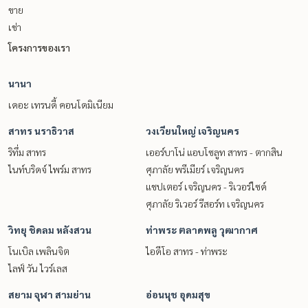
ขาย
เช่า
โครงการของเรา
นานา
เดอะ เทรนดี้ คอนโดมิเนียม
สาทร นราธิวาส
วงเวียนใหญ่ เจริญนคร
ริทึ่ม สาทร
เออร์บาโน่ แอบโซลูท สาทร - ตากสิน
ไนท์บริดจ์ ไพร์ม สาทร
ศุภาลัย พรีเมียร์ เจริญนคร
แชปเตอร์ เจริญนคร - ริเวอร์ไซด์
ศุภาลัย ริเวอร์ รีสอร์ท เจริญนคร
วิทยุ ชิดลม หลังสวน
ท่าพระ ตลาดพลู วุฒากาศ
โนเบิล เพลินจิต
ไอดีโอ สาทร - ท่าพระ
ไลฟ์ วัน ไวร์เลส
สยาม จุฬา สามย่าน
อ่อนนุช อุดมสุข