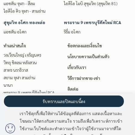
แอชตัน จุฬา - สีลม
ไอดีโอ โมบิ สุขุมวิท (สุขุมวิท 81)
ไอดีโอ คิว จุฬา - สามย่าน
สุขุมวิท อโศก ทองหล่อ
พระราม 9 เพชรบุรีตัดใหม่ RCA
แอชตัน อโศก
ริธึ่ม อโศก
ทำเลน่าสนใจ
ข้อตกลงและเงื่อนไข
วงเวียนใหญ่ เจริญนคร
นโยบายความเป็นส่วนตัว
วิทยุ ชิดลม หลังสวน
เกี่ยวกับเรา
สาทร นราธิวาส
สยาม จุฬา สามย่าน
วิธีการฝากขาย-เช่า
นานา
ติดต่อ
พระราม 9 เพชรบุรีตัดใหม่ RCA
สุขุมวิท อโศก ทองหล่อ
รับทราบและปิดแถบนี้ลง
อ่อนนุช อุดมสุข
เราใช้คุกกี้เพื่อให้ท่านได้ข้อมูลที่ต้องการ แสดงเนื้อหาและ
เกษตรศาสตร์ รัชโยธิน
โฆษณาให้ตรงกับความสนใจ รวมถึงเพื่อวิเคราะห์การเข้า
มี
2
คนกำลังดูประกาศนี้
ท่าพระ ตลาดพลู วุฒากาศ
ใช้งานเว็บไซต์และทำความเข้าใจว่าผู้ใช้งานมาจากที่ใด