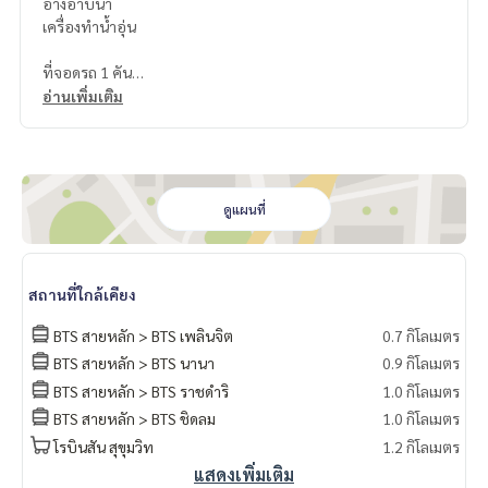
อ่างอาบน้ำ
เครื่องทำน้ำอุ่น
ที่จอดรถ 1 คัน
อ่านเพิ่มเติม
สิ่งอำนวยความสะดวก
สระว่ายน้ำ
ฟิตเนส
ห้องประชุม
ดูแผนที่
มินิมาร์ท
ลิฟท์
สถานที่ใกล้เคียง
Raintree Villa Sukhumvit 53 bts BTS Thonglor Watthana
BTS สายหลัก > BTS เพลินจิต
0.7 กิโลเมตร
Size 32 sq m.
BTS สายหลัก > BTS นานา
0.9 กิโลเมตร
Studio 1 bathroom
BTS สายหลัก > BTS ราชดำริ
1.0 กิโลเมตร
2nd floor
BTS สายหลัก > BTS ชิดลม
1.0 กิโลเมตร
โรบินสัน สุขุมวิท
1.2 กิโลเมตร
TV
แสดงเพิ่มเติม
fridge