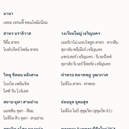
นานา
เดอะ เทรนดี้ คอนโดมิเนียม
สาทร นราธิวาส
วงเวียนใหญ่ เจริญนคร
ริทึ่ม สาทร
เออร์บาโน่ แอบโซลูท สาทร - ตากสิน
ไนท์บริดจ์ ไพร์ม สาทร
ศุภาลัย พรีเมียร์ เจริญนคร
แชปเตอร์ เจริญนคร - ริเวอร์ไซด์
ศุภาลัย ริเวอร์ รีสอร์ท เจริญนคร
วิทยุ ชิดลม หลังสวน
ท่าพระ ตลาดพลู วุฒากาศ
โนเบิล เพลินจิต
ไอดีโอ สาทร - ท่าพระ
ไลฟ์ วัน ไวร์เลส
สยาม จุฬา สามย่าน
อ่อนนุช อุดมสุข
แอชตัน จุฬา - สีลม
ไอดีโอ โมบิ สุขุมวิท (สุขุมวิท 81)
ไอดีโอ คิว จุฬา - สามย่าน
สุขุมวิท อโศก ทองหล่อ
พระราม 9 เพชรบุรีตัดใหม่ RCA