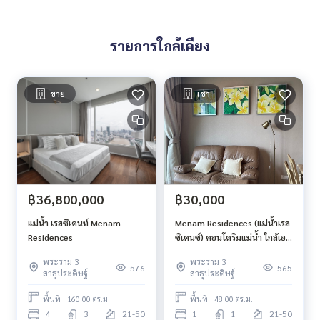
รายการใกล้เคียง
ขาย
เช่า
฿36,800,000
฿30,000
แม่น้ำ เรสซิเดนท์ Menam
Menam Residences (แม่น้ำเรส
Residences
ซิเดนซ์) คอนโดริมแม่น้ำ ใกล้เอ
เชียทีค
พระราม 3
พระราม 3
576
565
สาธุประดิษฐ์
สาธุประดิษฐ์
พื้นที่ : 160.00 ตร.ม.
พื้นที่ : 48.00 ตร.ม.
4
3
21-50
1
1
21-50