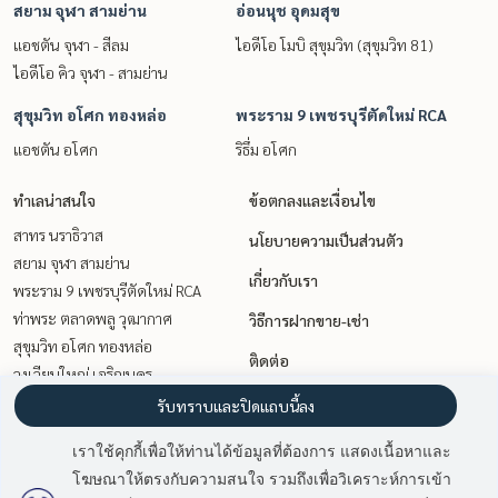
สยาม จุฬา สามย่าน
อ่อนนุช อุดมสุข
แอชตัน จุฬา - สีลม
ไอดีโอ โมบิ สุขุมวิท (สุขุมวิท 81)
ไอดีโอ คิว จุฬา - สามย่าน
สุขุมวิท อโศก ทองหล่อ
พระราม 9 เพชรบุรีตัดใหม่ RCA
แอชตัน อโศก
ริธึ่ม อโศก
ทำเลน่าสนใจ
ข้อตกลงและเงื่อนไข
สาทร นราธิวาส
นโยบายความเป็นส่วนตัว
สยาม จุฬา สามย่าน
เกี่ยวกับเรา
พระราม 9 เพชรบุรีตัดใหม่ RCA
ท่าพระ ตลาดพลู วุฒากาศ
วิธีการฝากขาย-เช่า
สุขุมวิท อโศก ทองหล่อ
ติดต่อ
วงเวียนใหญ่ เจริญนคร
วิทยุ ชิดลม หลังสวน
รับทราบและปิดแถบนี้ลง
เกษตรศาสตร์ รัชโยธิน
เราใช้คุกกี้เพื่อให้ท่านได้ข้อมูลที่ต้องการ แสดงเนื้อหาและ
นานา
โฆษณาให้ตรงกับความสนใจ รวมถึงเพื่อวิเคราะห์การเข้า
อ่อนนุช อุดมสุข
มี
2
คนกำลังดูประกาศนี้