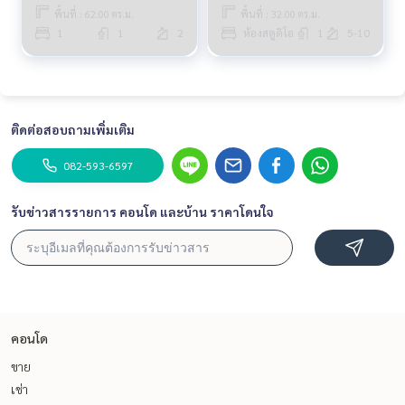
พื้นที่ : 62.00 ตร.ม.
พื้นที่ : 32.00 ตร.ม.
1
1
2
ห้องสตูดิโอ
1
5-10
ติดต่อสอบถามเพิ่มเติม
082-593-6597
รับข่าวสารรายการ คอนโด และบ้าน ราคาโดนใจ
คอนโด
ขาย
เช่า