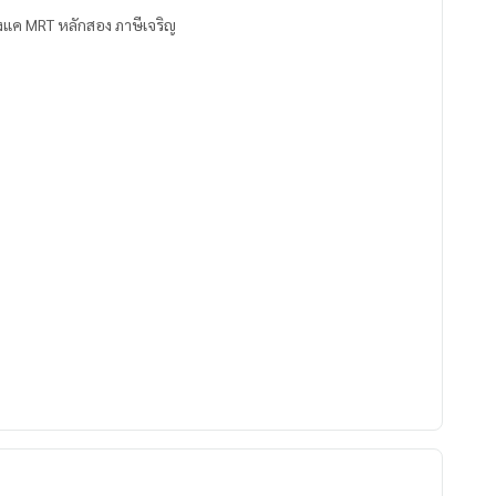
พชรเกษม บางแค MRT หลักสอง ภาษีเจริญ