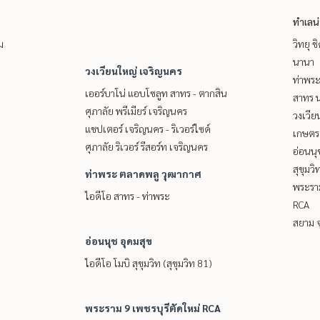
ทำเลน
ม
วิทยุ 
นานา
วงเวียนใหญ่ เจริญนคร
ท่าพร
เออร์บาโน่ แอบโซลูท สาทร - ตากสิน
สาทร น
ศุภาลัย พรีเมียร์ เจริญนคร
วงเวีย
แชปเตอร์ เจริญนคร - ริเวอร์ไซด์
เกษตรศ
ศุภาลัย ริเวอร์ รีสอร์ท เจริญนคร
อ่อนนุ
สุขุมว
ท่าพระ ตลาดพลู วุฒากาศ
พระราม
ไอดีโอ สาทร - ท่าพระ
RCA
สยาม จ
อ่อนนุช อุดมสุข
ไอดีโอ โมบิ สุขุมวิท (สุขุมวิท 81)
พระราม 9 เพชรบุรีตัดใหม่ RCA