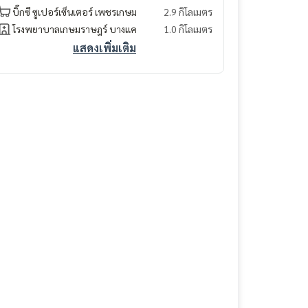
บิ๊กซี ซูเปอร์เซ็นเตอร์ เพชรเกษม
2.9 กิโลเมตร
โรงพยาบาลเกษมราษฎร์ บางแค
1.0 กิโลเมตร
แสดงเพิ่มเติม