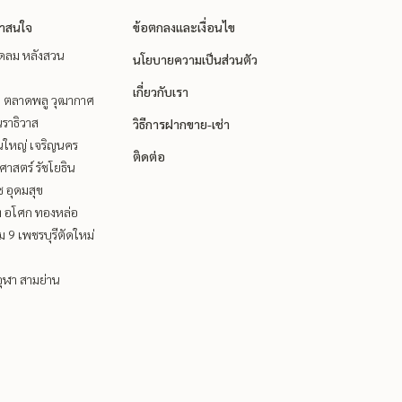
่าสนใจ
ข้อตกลงและเงื่อนไข
ชิดลม หลังสวน
นโยบายความเป็นส่วนตัว
เกี่ยวกับเรา
ะ ตลาดพลู วุฒากาศ
ราธิวาส
วิธีการฝากขาย-เช่า
นใหญ่ เจริญนคร
ติดต่อ
าสตร์ รัชโยธิน
ช อุดมสุข
ิท อโศก ทองหล่อ
 9 เพชรบุรีตัดใหม่
ุฬา สามย่าน