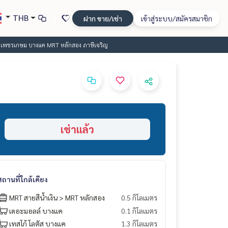
THB
ฝาก ขาย/เช่า
เข้าสู่ระบบ/สมัครสมาชิก
T เพชรเกษม บางแค MRT หลักสอง ภาษีเจริญ
เช่าแล้ว
สถานที่ใกล้เคียง
MRT สายสีน้ำเงิน > MRT หลักสอง
0.5 กิโลเมตร
เดอะมอลล์ บางแค
0.1 กิโลเมตร
เทสโก้ โลตัส บางแค
1.3 กิโลเมตร