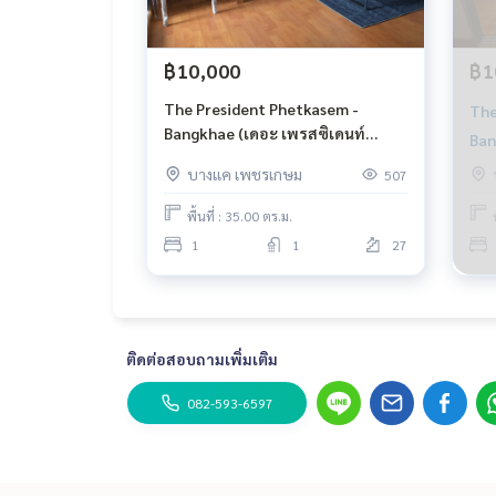
฿10,000
฿1
The Mall บางแค
The President Phetkasem -
The
MRT สายสีน้ำเงิน
Bangkhae (เดอะ เพรสซิเดนท์
Ban
เพชรเกษม - บางแค)
เพช
วงแหวนกาญจนา
บางแค เพชรเกษม
507
พื้นที่ : 35.00 ตร.ม.
1
1
27
ติดต่อสอบถามเพิ่มเติม
082-593-6597