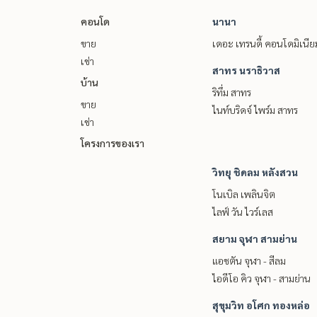
คอนโด
นานา
ขาย
เดอะ เทรนดี้ คอนโดมิเนีย
เช่า
สาทร นราธิวาส
บ้าน
ริทึ่ม สาทร
ขาย
ไนท์บริดจ์ ไพร์ม สาทร
เช่า
โครงการของเรา
วิทยุ ชิดลม หลังสวน
โนเบิล เพลินจิต
ไลฟ์ วัน ไวร์เลส
สยาม จุฬา สามย่าน
แอชตัน จุฬา - สีลม
ไอดีโอ คิว จุฬา - สามย่าน
สุขุมวิท อโศก ทองหล่อ