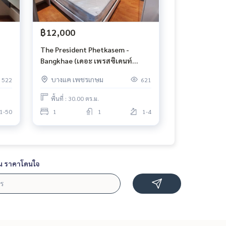
฿12,000
The President Phetkasem -
Bangkhae (เดอะ เพรสซิเดนท์
เพชรเกษม - บางแค)
บางแค เพชรเกษม
522
621
พื้นที่ : 30.00 ตร.ม.
1-50
1
1
1-4
น ราคาโดนใจ