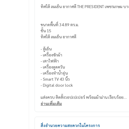
ทิศใต้ ลมเย็น อากาศดี THE PRESIDENT เ
ขนาดพื้นที่ 34.89 ตร.ม.
ชั้น 15
ทิศใต้ ลมเย็น อากาศดี
- ตู้เย็น
- เครื่องซักผ้า
- เตาไฟฟ้า
- เครื่องดูดควัน
- เครื่องทำน้ำอุ่น
- Smart TV 43 นิ้ว
- Digital door lock
แต่งครบ ติดตั้งวอปเปเปอร์ พร้อมผ้าม่าน เรียบร้อย
อ่านเพิ่มเติม
เฟอร์นิเจอร์ SB ทุกชิ้น
- โซฟา
- เตียงนอน
สิ่งอำนวยความสะดวกในโครงการ
- ที่นอน