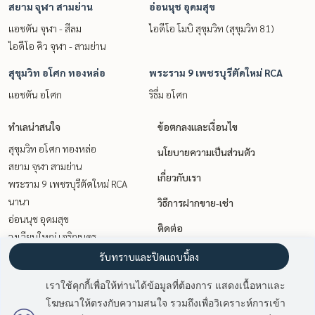
สยาม จุฬา สามย่าน
อ่อนนุช อุดมสุข
แอชตัน จุฬา - สีลม
ไอดีโอ โมบิ สุขุมวิท (สุขุมวิท 81)
ไอดีโอ คิว จุฬา - สามย่าน
สุขุมวิท อโศก ทองหล่อ
พระราม 9 เพชรบุรีตัดใหม่ RCA
แอชตัน อโศก
ริธึ่ม อโศก
ทำเลน่าสนใจ
ข้อตกลงและเงื่อนไข
สุขุมวิท อโศก ทองหล่อ
นโยบายความเป็นส่วนตัว
สยาม จุฬา สามย่าน
เกี่ยวกับเรา
พระราม 9 เพชรบุรีตัดใหม่ RCA
นานา
วิธีการฝากขาย-เช่า
อ่อนนุช อุดมสุข
ติดต่อ
วงเวียนใหญ่ เจริญนคร
วิทยุ ชิดลม หลังสวน
รับทราบและปิดแถบนี้ลง
เกษตรศาสตร์ รัชโยธิน
เราใช้คุกกี้เพื่อให้ท่านได้ข้อมูลที่ต้องการ แสดงเนื้อหาและ
สาทร นราธิวาส
โฆษณาให้ตรงกับความสนใจ รวมถึงเพื่อวิเคราะห์การเข้า
ท่าพระ ตลาดพลู วุฒากาศ
มี
3
คนกำลังดูประกาศนี้