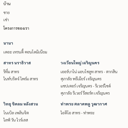
บ้าน
ขาย
เช่า
โครงการของเรา
นานา
เดอะ เทรนดี้ คอนโดมิเนียม
สาทร นราธิวาส
วงเวียนใหญ่ เจริญนคร
ริทึ่ม สาทร
เออร์บาโน่ แอบโซลูท สาทร - ตากสิน
ไนท์บริดจ์ ไพร์ม สาทร
ศุภาลัย พรีเมียร์ เจริญนคร
แชปเตอร์ เจริญนคร - ริเวอร์ไซด์
ศุภาลัย ริเวอร์ รีสอร์ท เจริญนคร
วิทยุ ชิดลม หลังสวน
ท่าพระ ตลาดพลู วุฒากาศ
โนเบิล เพลินจิต
ไอดีโอ สาทร - ท่าพระ
ไลฟ์ วัน ไวร์เลส