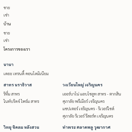
ขาย
เช่า
บ้าน
ขาย
เช่า
โครงการของเรา
นานา
เดอะ เทรนดี้ คอนโดมิเนียม
สาทร นราธิวาส
วงเวียนใหญ่ เจริญนคร
ริทึ่ม สาทร
เออร์บาโน่ แอบโซลูท สาทร - ตากสิน
ไนท์บริดจ์ ไพร์ม สาทร
ศุภาลัย พรีเมียร์ เจริญนคร
แชปเตอร์ เจริญนคร - ริเวอร์ไซด์
ศุภาลัย ริเวอร์ รีสอร์ท เจริญนคร
วิทยุ ชิดลม หลังสวน
ท่าพระ ตลาดพลู วุฒากาศ