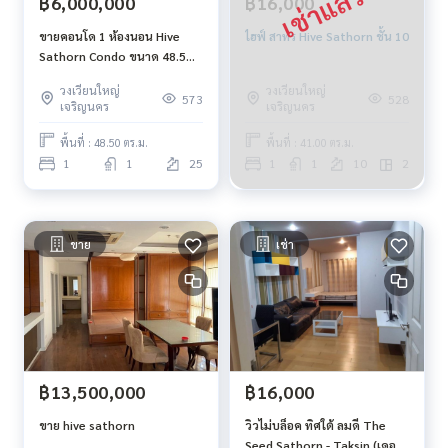
฿6,000,000
฿16,000
ขายคอนโด 1 ห้องนอน Hive
ไฮฟ์ สาทร Hive Sathorn ชั้น 10
Sathorn Condo ขนาด 48.5
ตร.ม. ชั้น 25 BTS กรุงธนบุรี
วงเวียนใหญ่
วงเวียนใหญ่
ห้องมุม เงียบสงบ
573
528
เจริญนคร
เจริญนคร
พื้นที่ : 48.50 ตร.ม.
พื้นที่ : 41.00 ตร.ม.
1
1
25
1
1
10
2
ขาย
เช่า
฿13,500,000
฿16,000
ขาย hive sathorn
วิวไม่บล็อค ทิศใต้ ลมดี The
Seed Sathorn - Taksin (เดอะ