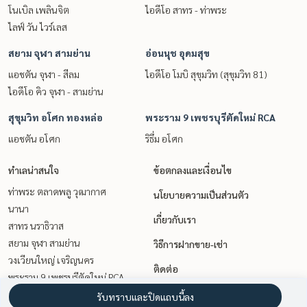
โนเบิล เพลินจิต
ไอดีโอ สาทร - ท่าพระ
ไลฟ์ วัน ไวร์เลส
สยาม จุฬา สามย่าน
อ่อนนุช อุดมสุข
แอชตัน จุฬา - สีลม
ไอดีโอ โมบิ สุขุมวิท (สุขุมวิท 81)
ไอดีโอ คิว จุฬา - สามย่าน
สุขุมวิท อโศก ทองหล่อ
พระราม 9 เพชรบุรีตัดใหม่ RCA
แอชตัน อโศก
ริธึ่ม อโศก
ทำเลน่าสนใจ
ข้อตกลงและเงื่อนไข
ท่าพระ ตลาดพลู วุฒากาศ
นโยบายความเป็นส่วนตัว
นานา
เกี่ยวกับเรา
สาทร นราธิวาส
สยาม จุฬา สามย่าน
วิธีการฝากขาย-เช่า
วงเวียนใหญ่ เจริญนคร
ติดต่อ
พระราม 9 เพชรบุรีตัดใหม่ RCA
เกษตรศาสตร์ รัชโยธิน
รับทราบและปิดแถบนี้ลง