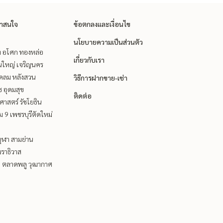
่าสนใจ
ข้อตกลงและเงื่อนไข
นโยบายความเป็นส่วนตัว
ิท อโศก ทองหล่อ
เกี่ยวกับเรา
นใหญ่ เจริญนคร
ชิดลม หลังสวน
วิธีการฝากขาย-เช่า
ช อุดมสุข
ติดต่อ
าสตร์ รัชโยธิน
 9 เพชรบุรีตัดใหม่
ุฬา สามย่าน
ราธิวาส
ะ ตลาดพลู วุฒากาศ