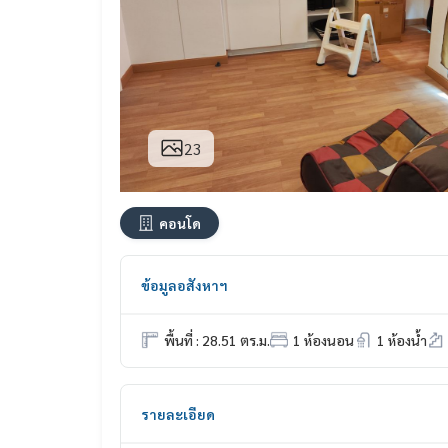
23
คอนโด
ข้อมูลอสังหาฯ
พื้นที่ : 28.51 ตร.ม.
1 ห้องนอน
1 ห้องน้ำ
รายละเอียด