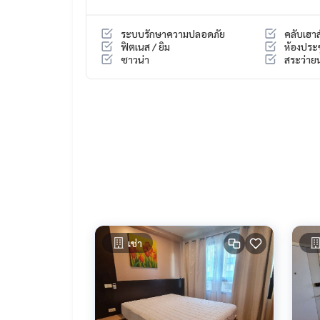
tel.0825936597 ,
0628782251
ระบบรักษาความปลอดภัย
คลับเฮาส
ฟิตเนส / ยิม
ห้องประ
ซาวน่า
สระว่ายน
เช่า