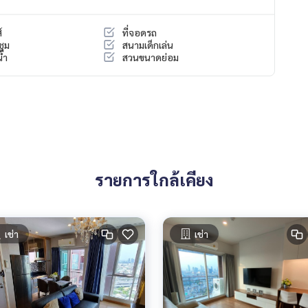
์
ที่จอดรถ
ชุม
สนามเด็กเล่น
้ำ
สวนขนาดย่อม
รายการใกล้เคียง
เช่า
เช่า