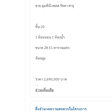
ขาย ลุมพินี เพลส รัชดา สาธุ
ชั้น 20
1 ห้องนอน 1 ห้องน้ำ
ขนาด 28.51 ตารางเมตร
ห้องมุม
ราคา 2,690,000 บาท
อ่านเพิ่มเติม
สิ่งอำนวยความสะดวกในโครงการ
line id @baanlounge