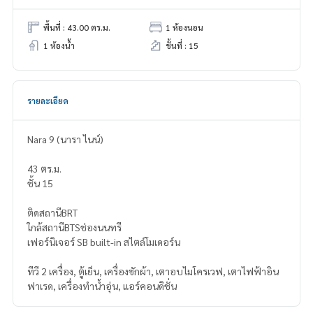
พื้นที่ : 43.00 ตร.ม.
1 ห้องนอน
1 ห้องน้ำ
ชั้นที่ : 15
รายละเอียด
Nara 9 (นารา ไนน์)
43 ตร.ม.
ชั้น 15
ติดสถานีBRT
ใกล้สถานีBTSช่องนนทรี
เฟอร์นิเจอร์ SB built-in สไตล์โมเดอร์น
ทีวี 2 เครื่อง, ตู้เย็น, เครื่องซักผ้า, เตาอบไมโครเวฟ, เตาไฟฟ้าอิน
ฟาเรด, เครื่องทำน้ำอุ่น, แอร์คอนดิชั่น