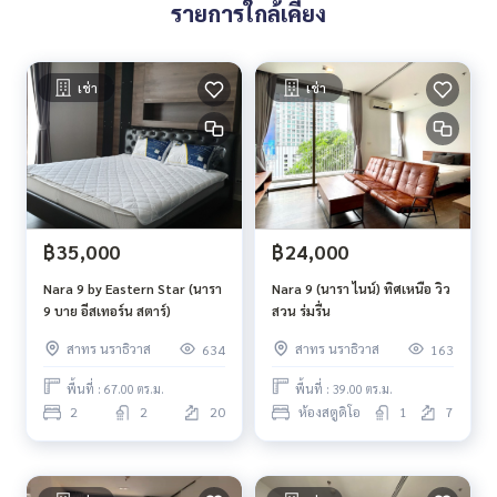
รายการใกล้เคียง
เช่า
เช่า
฿35,000
฿24,000
Nara 9 by Eastern Star (นารา
Nara 9 (นารา ไนน์) ทิศเหนือ วิว
9 บาย อีสเทอร์น สตาร์)
สวน ร่มรื่น
สาทร นราธิวาส
สาทร นราธิวาส
634
163
พื้นที่ : 67.00 ตร.ม.
พื้นที่ : 39.00 ตร.ม.
2
2
20
ห้องสตูดิโอ
1
7