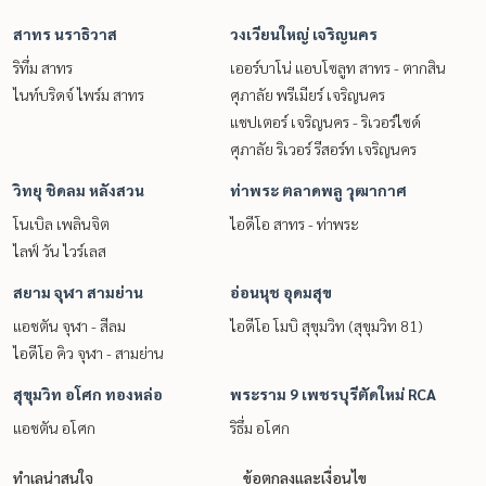
สาทร นราธิวาส
วงเวียนใหญ่ เจริญนคร
ริทึ่ม สาทร
เออร์บาโน่ แอบโซลูท สาทร - ตากสิน
ไนท์บริดจ์ ไพร์ม สาทร
ศุภาลัย พรีเมียร์ เจริญนคร
แชปเตอร์ เจริญนคร - ริเวอร์ไซด์
ศุภาลัย ริเวอร์ รีสอร์ท เจริญนคร
วิทยุ ชิดลม หลังสวน
ท่าพระ ตลาดพลู วุฒากาศ
โนเบิล เพลินจิต
ไอดีโอ สาทร - ท่าพระ
ไลฟ์ วัน ไวร์เลส
สยาม จุฬา สามย่าน
อ่อนนุช อุดมสุข
แอชตัน จุฬา - สีลม
ไอดีโอ โมบิ สุขุมวิท (สุขุมวิท 81)
ไอดีโอ คิว จุฬา - สามย่าน
สุขุมวิท อโศก ทองหล่อ
พระราม 9 เพชรบุรีตัดใหม่ RCA
แอชตัน อโศก
ริธึ่ม อโศก
ทำเลน่าสนใจ
ข้อตกลงและเงื่อนไข