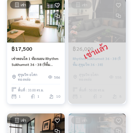
เช่า
เช่า
฿17,500
฿26,000
เช่าคอนโด 1 ห้องนอน Rhythm
Rhythm Sukhumvit 36 - 38 (ริ
Sukhumvit 36 - 38 (ริทึ่ม
ทึ่ม สุขุมวิท 36 - 38)
สุขุมวิท 36-38) ขนาด 33 ตรม
สุขุมวิท อโศก
สุขุมวิท อโศก
ชั้น 10 วิวทิศเหนือ BTS
586
558
ทองหล่อ
ทองหล่อ
ทองหล่อ
พื้นที่ : 33.00 ตร.ม.
พื้นที่ : 50.00 ตร.ม.
1
1
10
1
2
8
เช่า
เช่า