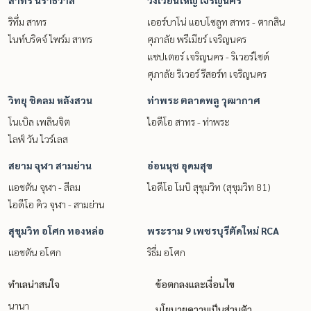
ริทึ่ม สาทร
เออร์บาโน่ แอบโซลูท สาทร - ตากสิน
ไนท์บริดจ์ ไพร์ม สาทร
ศุภาลัย พรีเมียร์ เจริญนคร
แชปเตอร์ เจริญนคร - ริเวอร์ไซด์
ศุภาลัย ริเวอร์ รีสอร์ท เจริญนคร
วิทยุ ชิดลม หลังสวน
ท่าพระ ตลาดพลู วุฒากาศ
โนเบิล เพลินจิต
ไอดีโอ สาทร - ท่าพระ
ไลฟ์ วัน ไวร์เลส
สยาม จุฬา สามย่าน
อ่อนนุช อุดมสุข
แอชตัน จุฬา - สีลม
ไอดีโอ โมบิ สุขุมวิท (สุขุมวิท 81)
ไอดีโอ คิว จุฬา - สามย่าน
สุขุมวิท อโศก ทองหล่อ
พระราม 9 เพชรบุรีตัดใหม่ RCA
แอชตัน อโศก
ริธึ่ม อโศก
ทำเลน่าสนใจ
ข้อตกลงและเงื่อนไข
นานา
นโยบายความเป็นส่วนตัว