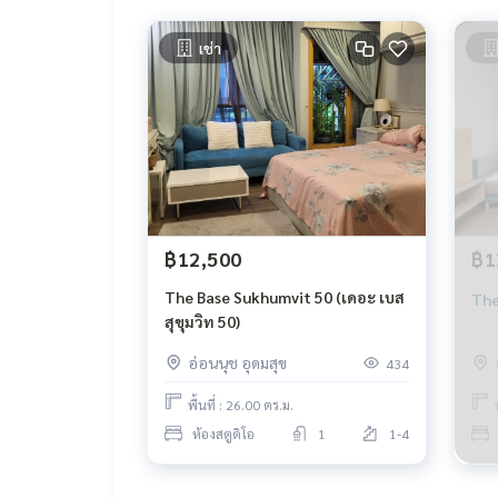
เช่า
฿12,500
฿1
The Base Sukhumvit 50 (เดอะ เบส
The
สุขุมวิท 50)
อ่อนนุช อุดมสุข
434
พื้นที่ : 26.00 ตร.ม.
ห้องสตูดิโอ
1
1-4