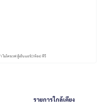
ผ้า ไมโครเวฟ ตู้เย็น แอร์(3ห้อง) ทีวี
รายการใกล้เคียง