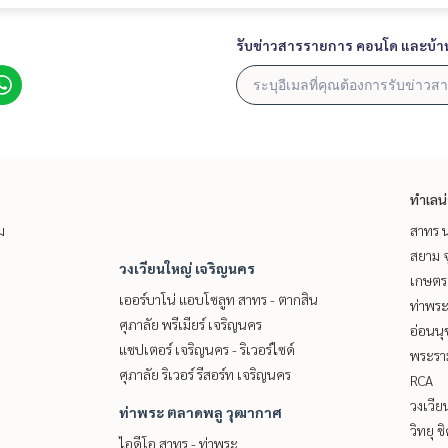
รับข่าวสารรายการ คอนโด และบ้า
ทำเลน
ม
สาทร น
สยาม จ
วงเวียนใหญ่ เจริญนคร
เกษตรศ
เออร์บาโน่ แอบโซลูท สาทร - ตากสิน
ท่าพร
ศุภาลัย พรีเมียร์ เจริญนคร
อ่อนนุ
แชปเตอร์ เจริญนคร - ริเวอร์ไซด์
พระราม
ศุภาลัย ริเวอร์ รีสอร์ท เจริญนคร
RCA
วงเวีย
ท่าพระ ตลาดพลู วุฒากาศ
วิทยุ 
ไอดีโอ สาทร - ท่าพระ