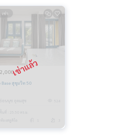
เช่า
2,000
 Base สุขุมวิท 50
อ่อนนุช อุดมสุข
524
พื้นที่ : 25.50 ตร.ม.
ห้องสตูดิโอ
1
3