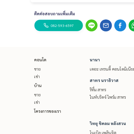
ติดต่อสอบถามเพิ่มเติม
082-593-6597
คอนโด
นานา
ขาย
เดอะ เทรนดี้ คอนโดมิเนีย
เช่า
สาทร นราธิวาส
บ้าน
ริทึ่ม สาทร
ขาย
ไนท์บริดจ์ ไพร์ม สาทร
เช่า
โครงการของเรา
วิทยุ ชิดลม หลังสวน
โนเบิล เพลินจิต