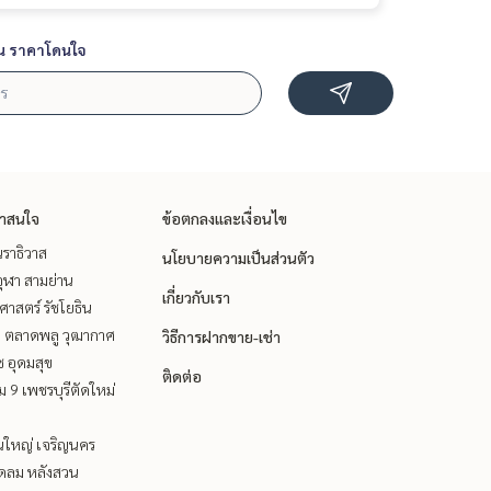
น ราคาโดนใจ
่าสนใจ
ข้อตกลงและเงื่อนไข
ราธิวาส
นโยบายความเป็นส่วนตัว
ุฬา สามย่าน
เกี่ยวกับเรา
าสตร์ รัชโยธิน
ะ ตลาดพลู วุฒากาศ
วิธีการฝากขาย-เช่า
ช อุดมสุข
ติดต่อ
 9 เพชรบุรีตัดใหม่
นใหญ่ เจริญนคร
ชิดลม หลังสวน