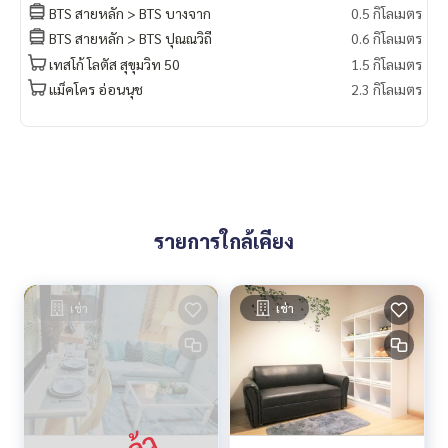
nearby places
BTS สายหลัก > BTS บางจาก
0.5 กิโลเมตร
BTS สายหลัก > BTS ปุณณวิถี
0.6 กิโลเมตร
fresh market, The Line Shopping Mall, Anglo Singapore Inte
เทสโก้ โลตัส สุขุมวิท 50
1.5 กิโลเมตร
rnational
school and Express way
แม็คโคร อ่อนนุช
2.3 กิโลเมตร
รายการใกล้เคียง
เช่า
เช่า