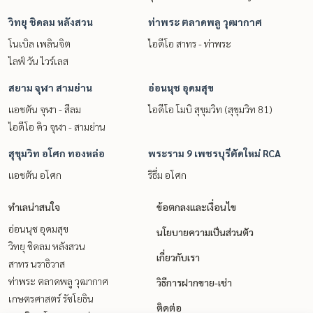
วิทยุ ชิดลม หลังสวน
ท่าพระ ตลาดพลู วุฒากาศ
โนเบิล เพลินจิต
ไอดีโอ สาทร - ท่าพระ
ไลฟ์ วัน ไวร์เลส
สยาม จุฬา สามย่าน
อ่อนนุช อุดมสุข
แอชตัน จุฬา - สีลม
ไอดีโอ โมบิ สุขุมวิท (สุขุมวิท 81)
ไอดีโอ คิว จุฬา - สามย่าน
สุขุมวิท อโศก ทองหล่อ
พระราม 9 เพชรบุรีตัดใหม่ RCA
แอชตัน อโศก
ริธึ่ม อโศก
ทำเลน่าสนใจ
ข้อตกลงและเงื่อนไข
อ่อนนุช อุดมสุข
นโยบายความเป็นส่วนตัว
วิทยุ ชิดลม หลังสวน
เกี่ยวกับเรา
สาทร นราธิวาส
ท่าพระ ตลาดพลู วุฒากาศ
วิธีการฝากขาย-เช่า
เกษตรศาสตร์ รัชโยธิน
ติดต่อ