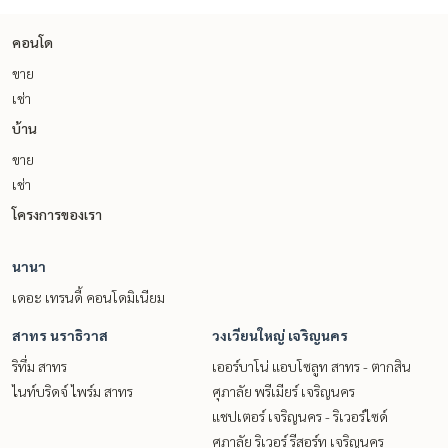
คอนโด
ขาย
เช่า
บ้าน
ขาย
เช่า
โครงการของเรา
นานา
เดอะ เทรนดี้ คอนโดมิเนียม
สาทร นราธิวาส
วงเวียนใหญ่ เจริญนคร
ริทึ่ม สาทร
เออร์บาโน่ แอบโซลูท สาทร - ตากสิน
ไนท์บริดจ์ ไพร์ม สาทร
ศุภาลัย พรีเมียร์ เจริญนคร
แชปเตอร์ เจริญนคร - ริเวอร์ไซด์
ศุภาลัย ริเวอร์ รีสอร์ท เจริญนคร