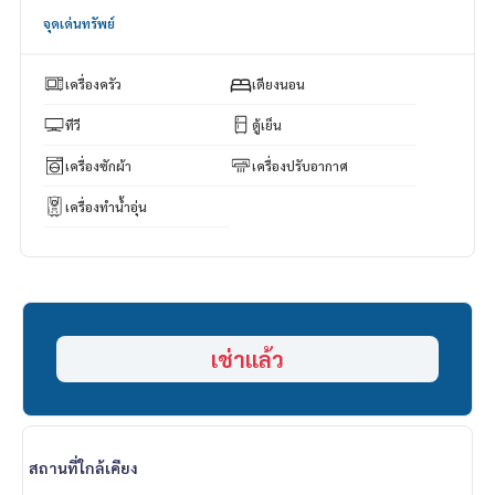
ตลาดสด, ห้างสรรพสินค้าเดอะไลน์, โรงเรียนนานาชาติแองโกล สิง
จุดเด่นทรัพย์
คโปร์
และทางด่วน
เครื่องครัว
เตียงนอน
Chateau In Town Sukhumvit 62/1 Phase1 from BTS Bang Ch
ak 200 metre
ทีวี
ตู้เย็น
เครื่องซักผ้า
เครื่องปรับอากาศ
low-rise 8 Fl.
เครื่องทำน้ำอุ่น
7thFl.
size 33 sqm
1br 1bath
1liv
1kit
1balcony
เช่าแล้ว
pool-view
2 A/C
microwave,refrigerator, TV, sky open garden, CCTV, pool, fit
ness, steam
สถานที่ใกล้เคียง