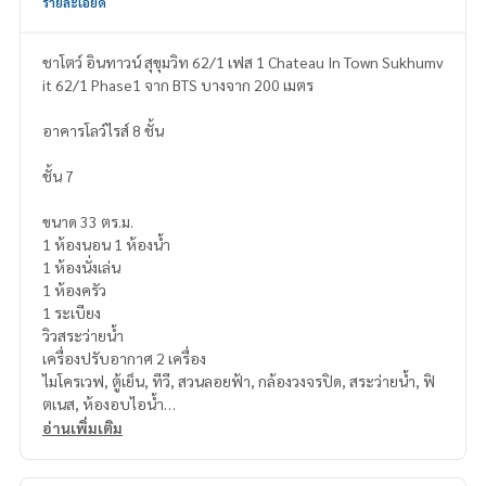
รายละเอียด
ชาโตว์ อินทาวน์ สุขุมวิท 62/1 เฟส 1 Chateau In Town Sukhumv
it 62/1 Phase1 จาก BTS บางจาก 200 เมตร
อาคารโลว์ไรส์ 8 ชั้น
ชั้น 7
ขนาด 33 ตร.ม.
1 ห้องนอน 1 ห้องน้ำ
1 ห้องนั่งเล่น
1 ห้องครัว
1 ระเบียง
วิวสระว่ายน้ำ
เครื่องปรับอากาศ 2 เครื่อง
ไมโครเวฟ, ตู้เย็น, ทีวี, สวนลอยฟ้า, กล้องวงจรปิด, สระว่ายน้ำ, ฟิ
ตเนส, ห้องอบไอน้ำ
อ่านเพิ่มเติม
สถานที่ใกล้เคียง