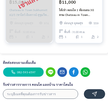
฿15,000
฿11,000
Chateau In Town Sukhumvit
ให้เช่า คอนโด 1 ห้องนอน 30
62/1 (ชาโตว์ อินทาวน์ สุขุมวิท
ตรม Chateau in Town
62/1)
Sukhumvit 62/1 phase 1 BTS
อ่อนนุช อุดมสุข
อ่อนนุช อุดมสุข
976
559
บางจาก BTS ปุณณวิถี ทางด่วน
สุขุมวิท 62
พื้นที่ : 32.00 ตร.ม.
พื้นที่ : 31.00 ตร.ม.
1
1
3
1
1
2
ติดต่อสอบถามเพิ่มเติม
082-593-6597
รับข่าวสารรายการ คอนโด และบ้าน ราคาโดนใจ