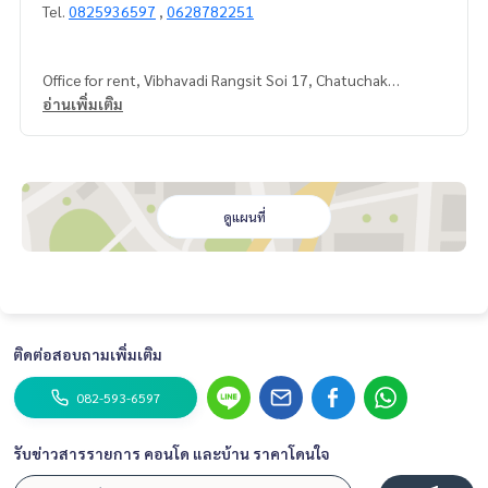
Tel.
0825936597
,
0628782251
Office for rent, Vibhavadi Rangsit Soi 17, Chatuchak
อ่านเพิ่มเติม
3rd floor
Size 155 square meters
3 air conditioners
Electricity 7 baht per unit
Passenger elevator
ดูแผนที่
Price 60,000 baht
For inquiries, please contact us
Line ID: @baanlounge
ติดต่อสอบถามเพิ่มเติม
Tel. 0825936597,
0628782251
082-593-6597
รับข่าวสารรายการ คอนโด และบ้าน ราคาโดนใจ