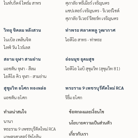
ไนท์บริดจ์ ไพร์ม สาทร
ศุภาลัย พรีเมียร์ เจริญนคร
แชปเตอร์ เจริญนคร - ริเวอร์ไซด์
ศุภาลัย ริเวอร์ รีสอร์ท เจริญนคร
วิทยุ ชิดลม หลังสวน
ท่าพระ ตลาดพลู วุฒากาศ
โนเบิล เพลินจิต
ไอดีโอ สาทร - ท่าพระ
ไลฟ์ วัน ไวร์เลส
สยาม จุฬา สามย่าน
อ่อนนุช อุดมสุข
แอชตัน จุฬา - สีลม
ไอดีโอ โมบิ สุขุมวิท (สุขุมวิท 81)
ไอดีโอ คิว จุฬา - สามย่าน
สุขุมวิท อโศก ทองหล่อ
พระราม 9 เพชรบุรีตัดใหม่ RCA
แอชตัน อโศก
ริธึ่ม อโศก
ทำเลน่าสนใจ
ข้อตกลงและเงื่อนไข
นานา
นโยบายความเป็นส่วนตัว
พระราม 9 เพชรบุรีตัดใหม่ RCA
เกี่ยวกับเรา
เกษตรศาสตร์ รัชโยธิน