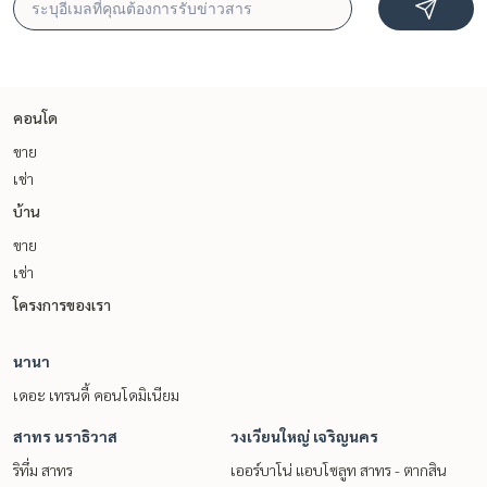
คอนโด
ขาย
เช่า
บ้าน
ขาย
เช่า
โครงการของเรา
นานา
เดอะ เทรนดี้ คอนโดมิเนียม
สาทร นราธิวาส
วงเวียนใหญ่ เจริญนคร
ริทึ่ม สาทร
เออร์บาโน่ แอบโซลูท สาทร - ตากสิน