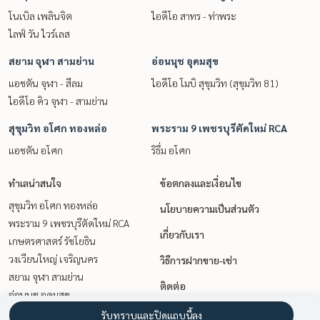
โนเบิล เพลินจิต
ไอดีโอ สาทร - ท่าพระ
ไลฟ์ วัน ไวร์เลส
สยาม จุฬา สามย่าน
อ่อนนุช อุดมสุข
แอชตัน จุฬา - สีลม
ไอดีโอ โมบิ สุขุมวิท (สุขุมวิท 81)
ไอดีโอ คิว จุฬา - สามย่าน
สุขุมวิท อโศก ทองหล่อ
พระราม 9 เพชรบุรีตัดใหม่ RCA
แอชตัน อโศก
ริธึ่ม อโศก
ทำเลน่าสนใจ
ข้อตกลงและเงื่อนไข
สุขุมวิท อโศก ทองหล่อ
นโยบายความเป็นส่วนตัว
พระราม 9 เพชรบุรีตัดใหม่ RCA
เกี่ยวกับเรา
เกษตรศาสตร์ รัชโยธิน
วงเวียนใหญ่ เจริญนคร
วิธีการฝากขาย-เช่า
สยาม จุฬา สามย่าน
ติดต่อ
อ่อนนุช อุดมสุข
ท่าพระ ตลาดพลู วุฒากาศ
รับทราบและปิดแถบนี้ลง