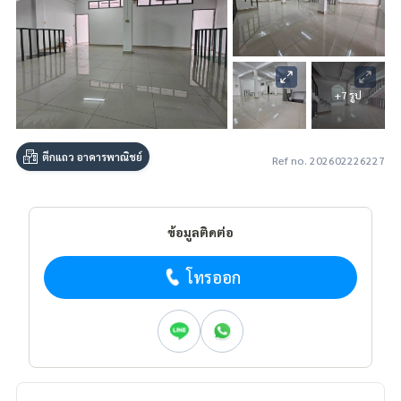
+7 รูป
ตึกแถว อาคารพาณิชย์
Ref no. 202602226227
ข้อมูลติดต่อ
โทรออก