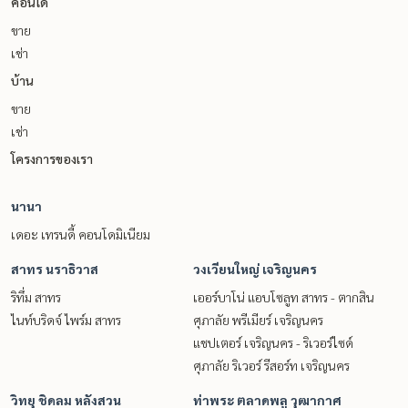
คอนโด
ขาย
เช่า
บ้าน
ขาย
เช่า
โครงการของเรา
นานา
เดอะ เทรนดี้ คอนโดมิเนียม
สาทร นราธิวาส
วงเวียนใหญ่ เจริญนคร
ริทึ่ม สาทร
เออร์บาโน่ แอบโซลูท สาทร - ตากสิน
ไนท์บริดจ์ ไพร์ม สาทร
ศุภาลัย พรีเมียร์ เจริญนคร
แชปเตอร์ เจริญนคร - ริเวอร์ไซด์
ศุภาลัย ริเวอร์ รีสอร์ท เจริญนคร
วิทยุ ชิดลม หลังสวน
ท่าพระ ตลาดพลู วุฒากาศ