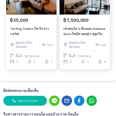
฿35,000
฿7,500,000
Tai Ping Towers (ไท ปิง ทาว
เช่าคอนโด 2 ห้องนอน Siamese
เวอร์ส)
Gioia (ไซมิส จอยญ่า) สุขุมวิท
31
สุขุมวิท อโศก
สุขุมวิท อโศก
824
638
ทองหล่อ
ทองหล่อ
พื้นที่ : 102.00 ตร.ม.
พื้นที่ : 73.00 ตร.ม.
2
2
7
2
2
6
ติดต่อสอบถามเพิ่มเติม
082-593-6597
รับข่าวสารรายการ คอนโด และบ้าน ราคาโดนใจ