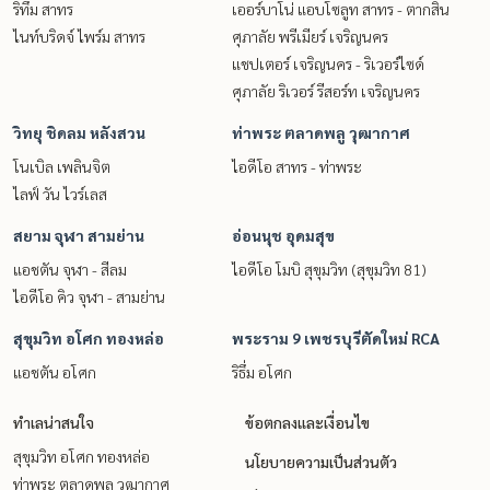
ริทึ่ม สาทร
เออร์บาโน่ แอบโซลูท สาทร - ตากสิน
ไนท์บริดจ์ ไพร์ม สาทร
ศุภาลัย พรีเมียร์ เจริญนคร
แชปเตอร์ เจริญนคร - ริเวอร์ไซด์
ศุภาลัย ริเวอร์ รีสอร์ท เจริญนคร
วิทยุ ชิดลม หลังสวน
ท่าพระ ตลาดพลู วุฒากาศ
โนเบิล เพลินจิต
ไอดีโอ สาทร - ท่าพระ
ไลฟ์ วัน ไวร์เลส
สยาม จุฬา สามย่าน
อ่อนนุช อุดมสุข
แอชตัน จุฬา - สีลม
ไอดีโอ โมบิ สุขุมวิท (สุขุมวิท 81)
ไอดีโอ คิว จุฬา - สามย่าน
สุขุมวิท อโศก ทองหล่อ
พระราม 9 เพชรบุรีตัดใหม่ RCA
แอชตัน อโศก
ริธึ่ม อโศก
ทำเลน่าสนใจ
ข้อตกลงและเงื่อนไข
สุขุมวิท อโศก ทองหล่อ
นโยบายความเป็นส่วนตัว
ท่าพระ ตลาดพลู วุฒากาศ