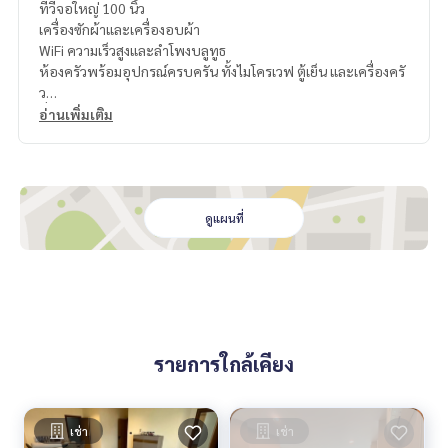
ทีวีจอใหญ่ 100 นิ้ว
เครื่องซักผ้าและเครื่องอบผ้า
WiFi ความเร็วสูงและลำโพงบลูทูธ
ห้องครัวพร้อมอุปกรณ์ครบครัน ทั้งไมโครเวฟ ตู้เย็น และเครื่องครั
ว
ที่จอดรถส่วนตัว
อ่านเพิ่มเติม
บริการทำความสะอาดมืออาชีพ เพื่อความสะอาดและสุขอนามัยที่
ดีเยี่ยม
ราคา 350,000 บาท
ดูแผนที่
สนใจติดต่อสอบถาม
Line id @baanlounge
Tel.
0825936597
,
0628782251
รายการใกล้เคียง
เช่า
เช่า