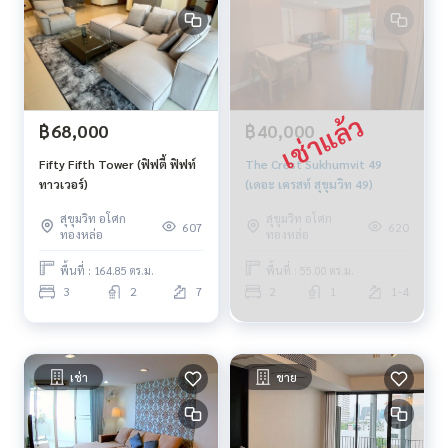
฿68,000
฿40,000
Fifty Fifth Tower (ฟิฟตี้ ฟิฟท์
The Crest Sukhumvit 49
ทาวเวอร์)
(เดอะ เครสท์ สุขุมวิท 49)
สุขุมวิท อโศก
สุขุมวิท อโศก
607
620
ทองหล่อ
ทองหล่อ
พื้นที่ : 164.85 ตร.ม.
พื้นที่ : 55.00 ตร.ม.
3
2
7
2
1
1-4
เช่า
ขาย