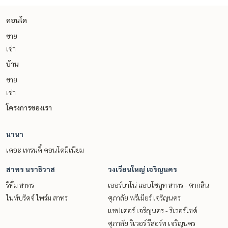
คอนโด
ขาย
เช่า
บ้าน
ขาย
เช่า
โครงการของเรา
นานา
เดอะ เทรนดี้ คอนโดมิเนียม
สาทร นราธิวาส
วงเวียนใหญ่ เจริญนคร
ริทึ่ม สาทร
เออร์บาโน่ แอบโซลูท สาทร - ตากสิน
ไนท์บริดจ์ ไพร์ม สาทร
ศุภาลัย พรีเมียร์ เจริญนคร
แชปเตอร์ เจริญนคร - ริเวอร์ไซด์
ศุภาลัย ริเวอร์ รีสอร์ท เจริญนคร