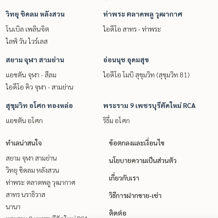
วิทยุ ชิดลม หลังสวน
ท่าพระ ตลาดพลู วุฒากาศ
โนเบิล เพลินจิต
ไอดีโอ สาทร - ท่าพระ
ไลฟ์ วัน ไวร์เลส
สยาม จุฬา สามย่าน
อ่อนนุช อุดมสุข
แอชตัน จุฬา - สีลม
ไอดีโอ โมบิ สุขุมวิท (สุขุมวิท 81)
ไอดีโอ คิว จุฬา - สามย่าน
สุขุมวิท อโศก ทองหล่อ
พระราม 9 เพชรบุรีตัดใหม่ RCA
แอชตัน อโศก
ริธึ่ม อโศก
ทำเลน่าสนใจ
ข้อตกลงและเงื่อนไข
สยาม จุฬา สามย่าน
นโยบายความเป็นส่วนตัว
วิทยุ ชิดลม หลังสวน
เกี่ยวกับเรา
ท่าพระ ตลาดพลู วุฒากาศ
สาทร นราธิวาส
วิธีการฝากขาย-เช่า
นานา
ติดต่อ