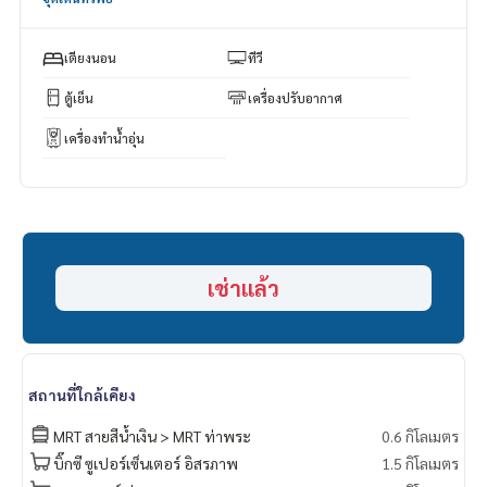
ส่วนกลาง : สระว่ายน้ำระบบเกลือ ความยาว 18 ม.* แยกสระเด็ก แ
ละ Jacuzzi พร้อม Fitness ขนาดใหญ่ และ Sauna
เตียงนอน
ทีวี
Co-Working Space และ Co-Living Space เพดานสูงโปร่ง
ตู้เย็น
เครื่องปรับอากาศ
🔐ระบบรักษาความปลอดภัยตลอด 24 ชม. เช่น เข้า-ออกผ่านระบ
เครื่องทำน้ำอุ่น
บ Face Scan, Finger Scan หรือ Key Card, ลิฟต์ล็อกชั้น, CCTV ทั่
วโครงการ พร้อม รปภ. 24 ชม.
เช่าแล้ว
สถานที่ใกล้เคียง
MRT สายสีน้ำเงิน > MRT ท่าพระ
0.6 กิโลเมตร
บิ๊กซี ซูเปอร์เซ็นเตอร์ อิสรภาพ
1.5 กิโลเมตร