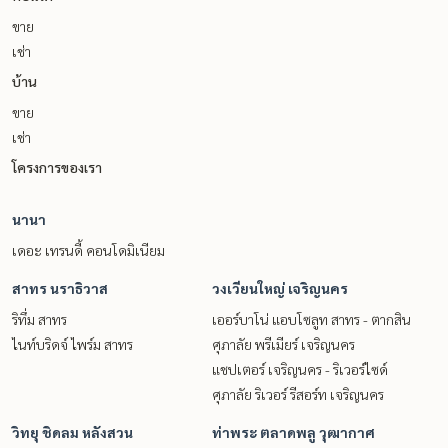
ขาย
เช่า
บ้าน
ขาย
เช่า
โครงการของเรา
นานา
เดอะ เทรนดี้ คอนโดมิเนียม
สาทร นราธิวาส
วงเวียนใหญ่ เจริญนคร
ริทึ่ม สาทร
เออร์บาโน่ แอบโซลูท สาทร - ตากสิน
ไนท์บริดจ์ ไพร์ม สาทร
ศุภาลัย พรีเมียร์ เจริญนคร
แชปเตอร์ เจริญนคร - ริเวอร์ไซด์
ศุภาลัย ริเวอร์ รีสอร์ท เจริญนคร
วิทยุ ชิดลม หลังสวน
ท่าพระ ตลาดพลู วุฒากาศ