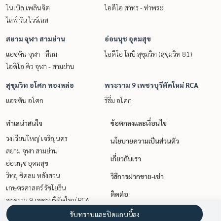
โนเบิล เพลินจิต
ไอดีโอ สาทร - ท่าพระ
ไลฟ์ วัน ไวร์เลส
สยาม จุฬา สามย่าน
อ่อนนุช อุดมสุข
แอชตัน จุฬา - สีลม
ไอดีโอ โมบิ สุขุมวิท (สุขุมวิท 81)
ไอดีโอ คิว จุฬา - สามย่าน
สุขุมวิท อโศก ทองหล่อ
พระราม 9 เพชรบุรีตัดใหม่ RCA
แอชตัน อโศก
ริธึ่ม อโศก
ทำเลน่าสนใจ
ข้อตกลงและเงื่อนไข
วงเวียนใหญ่ เจริญนคร
นโยบายความเป็นส่วนตัว
สยาม จุฬา สามย่าน
เกี่ยวกับเรา
อ่อนนุช อุดมสุข
วิทยุ ชิดลม หลังสวน
วิธีการฝากขาย-เช่า
เกษตรศาสตร์ รัชโยธิน
ติดต่อ
พระราม 9 เพชรบุรีตัดใหม่ RCA
ท่าพระ ตลาดพลู วุฒากาศ
รับทราบและปิดแถบนี้ลง