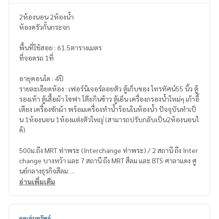
2ห้องนอน 2ห้องน้ำ
ห้องครัวกั้นกระจก
พื้นที่ใช้สอย : 61.5ตารางเมตร
ที่จอดรถ 1ที่
อายุคอนโด : 4ปี
รายละเอียดห้อง : เฟอร์นิเจอร์ลอยตัว ตู้เก็บของ โทรทัศน์55 นิ้ว ตู้
รองเท้า ตู้เสื้อผ้า โซฟา โต๊ะกินข้าว ตู้เย็น เครื่องกรองน้ำใหม่ๆ เก้าอี้
เตียง เครื่องซักผ้า พร้อมเครื่องทำน้ำร้อนในห้องน้ำ ปัจจุบันทำเป็
น 1ห้องนอน 1ห้องแต่งตัวใหญ่ (สามารถปรับกลับเป็น2ห้องนอนไ
ด้)
500ม.ถึง MRT ท่าพระ (Interchange ท่าพระ) / 2 สถานี ถึง Inter
change บางหว้า และ 7 สถานี ถึง MRT สีลม และ BTS ศาลาแดง ศู
นย์กลางธุรกิจสีลม
อ่านเพิ่มเติม
\\\'ศุภาลัย ไลท์ ท่าพระ-วงเวียนใหญ่\\\' เป็นคอนโด High-Rise 22
ชั้น
พร้อม EV Charger รองรับรถยนต์ไฟฟ้า
จุดเด่นทรัพย์