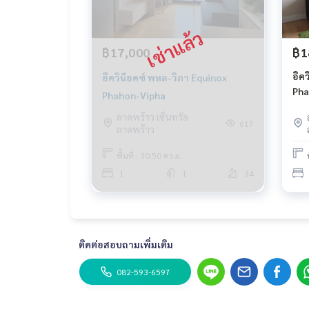
฿17,000
฿1
อิค
อีควิน็อคซ์ พหล-วิภา Equinox
Pha
Phahon-Vipha
ลาดพร้าว เซ็นทรัล
617
ลาดพร้าว
พื้นที่ : 30.50 ตร.ม.
1
1
34
ติดต่อสอบถามเพิ่มเติม
082-593-6597