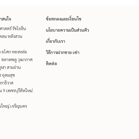
่าสนใจ
ข้อตกลงและเงื่อนไข
าสตร์ รัชโยธิน
นโยบายความเป็นส่วนตัว
ชิดลม หลังสวน
เกี่ยวกับเรา
ิท อโศก ทองหล่อ
วิธีการฝากขาย-เช่า
ะ ตลาดพลู วุฒากาศ
ติดต่อ
ุฬา สามย่าน
ช อุดมสุข
ราธิวาส
 9 เพชรบุรีตัดใหม่
นใหญ่ เจริญนคร