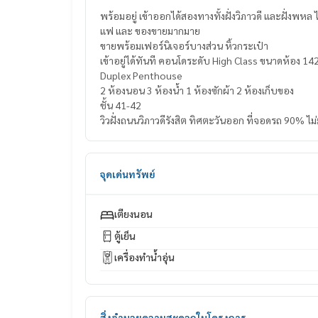
พร้อมอยู่ เข้าออกได้สองทางทั้งฝั่งวิภาวดี และฝั่งพหล ไม่กี่นาทีจากรถไฟฟ้า อาหารการกินเพียบ มี 7/11 อยู่ใต้ตึก มีร้านกา
แฟ และ ของขายมากมาย
ขายพร้อมเฟอร์นิเจอร์บางส่วน หิ้วกระเป๋า
เข้าอยู่ได้ทันที คอนโดระดับ High Class ขนาดห้อง 1
Duplex Penthouse
2 ห้องนอน 3 ห้องน้ำ 1 ห้องซักผ้า 2 ห้องเก็บของ
ชั้น 41-42
วิวฝั่งถนนวิภาวดีรังสิต ทิศตะวันออก ที่จอดรถ 90% ไม่
จุดเด่นทรัพย์
เตียงนอน
ตู้เย็น
เครื่องทำน้ำอุ่น
สิ่งอำนวยความสะดวกในโครงการ