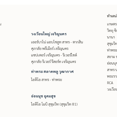
ทำเลน
ม
เกษตรศ
วิทยุ 
วงเวียนใหญ่ เจริญนคร
นานา
เออร์บาโน่ แอบโซลูท สาทร - ตากสิน
สุขุมว
ศุภาลัย พรีเมียร์ เจริญนคร
ท่าพร
แชปเตอร์ เจริญนคร - ริเวอร์ไซด์
สยาม จ
ศุภาลัย ริเวอร์ รีสอร์ท เจริญนคร
อ่อนนุ
สาทร น
ท่าพระ ตลาดพลู วุฒากาศ
พระราม
ไอดีโอ สาทร - ท่าพระ
RCA
วงเวีย
อ่อนนุช อุดมสุข
ไอดีโอ โมบิ สุขุมวิท (สุขุมวิท 81)