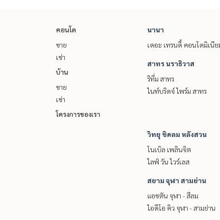
คอนโด
นานา
ขาย
เดอะ เทรนดี้ คอนโดมิเนีย
เช่า
สาทร นราธิวาส
บ้าน
ริทึ่ม สาทร
ขาย
ไนท์บริดจ์ ไพร์ม สาทร
เช่า
โครงการของเรา
วิทยุ ชิดลม หลังสวน
โนเบิล เพลินจิต
ไลฟ์ วัน ไวร์เลส
สยาม จุฬา สามย่าน
แอชตัน จุฬา - สีลม
ไอดีโอ คิว จุฬา - สามย่าน