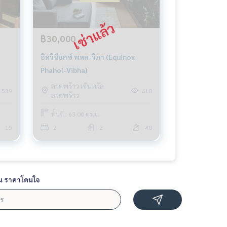
฿30,000
อิควิน็อกซ์ พหล-วิภา (Equinox
Phahol-Vibha)
ลาดพร้าว เซ็นทรัล
539
410
ลาดพร้าว
พื้นที่ : 63.00 ตร.ม.
15
2
2
40
น ราคาโดนใจ