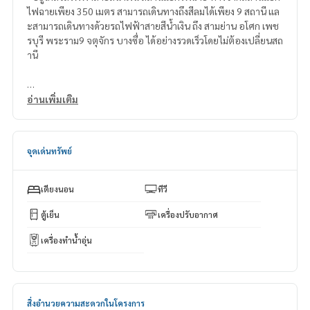
ไฟฉายเพียง 350 เมตร สามารถเดินทางถึงสีลมได้เพียง 9 สถานี แล
ะสามารถเดินทางด้วยรถไฟฟ้าสายสีน้ำเงิน ถึง สามย่าน อโศก เพช
รบุรี พระราม9 จตุจักร บางซื่อ ได้อย่างรวดเร็วโดยไม่ต้องเปลี่ยนสถ
านี
สิ่งอำนวยความสะดวก:
อ่านเพิ่มเติม
- สระว่ายน้ำระบบเกลือ + Jacuzzi
- สระเด็ก
- ห้องออกกำลังกาย
จุดเด่นทรัพย์
- ห้องซาวน่า
- สวนสนามเด็กเล่น และเครื่องเล่นสนาม
- CO-WORKING SPACE ชั้น 24
เตียงนอน
ทีวี
- Roof Garden ศาลานั่งเล่น
- Meeting Room ชั้น 24
ตู้เย็น
เครื่องปรับอากาศ
จำนวนยูนิต / ร้านค้า
เครื่องทำน้ำอุ่น
- 7-11 อยู่ด้านหน้าโครงการ
- ตลาดบางขุนศรี , แม็คโคร สาขาจรัญสนิทวงศ์, Food Landจรัญส
นิทวงศ์
- Central ปิ่นเกล้า, Major ปิ่นเกล้า, Big C ปิ่นเกล้า
- Food Vila ราชพฤกษ์
สิ่งอำนวยความสะดวกในโครงการ