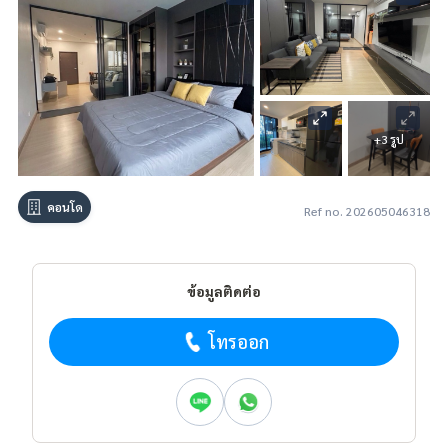
+3 รูป
คอนโด
Ref no. 202605046318
ข้อมูลติดต่อ
โทรออก