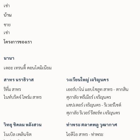
เช่า
บ้าน
ขาย
เช่า
โครงการของเรา
นานา
เดอะ เทรนดี้ คอนโดมิเนียม
สาทร นราธิวาส
วงเวียนใหญ่ เจริญนคร
ริทึ่ม สาทร
เออร์บาโน่ แอบโซลูท สาทร - ตากสิน
ไนท์บริดจ์ ไพร์ม สาทร
ศุภาลัย พรีเมียร์ เจริญนคร
แชปเตอร์ เจริญนคร - ริเวอร์ไซด์
ศุภาลัย ริเวอร์ รีสอร์ท เจริญนคร
วิทยุ ชิดลม หลังสวน
ท่าพระ ตลาดพลู วุฒากาศ
โนเบิล เพลินจิต
ไอดีโอ สาทร - ท่าพระ