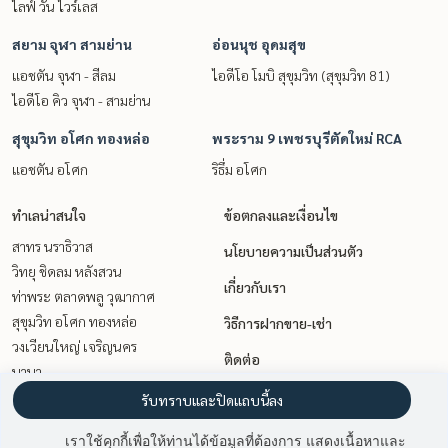
ไลฟ์ วัน ไวร์เลส
สยาม จุฬา สามย่าน
อ่อนนุช อุดมสุข
แอชตัน จุฬา - สีลม
ไอดีโอ โมบิ สุขุมวิท (สุขุมวิท 81)
ไอดีโอ คิว จุฬา - สามย่าน
สุขุมวิท อโศก ทองหล่อ
พระราม 9 เพชรบุรีตัดใหม่ RCA
แอชตัน อโศก
ริธึ่ม อโศก
ทำเลน่าสนใจ
ข้อตกลงและเงื่อนไข
สาทร นราธิวาส
นโยบายความเป็นส่วนตัว
วิทยุ ชิดลม หลังสวน
เกี่ยวกับเรา
ท่าพระ ตลาดพลู วุฒากาศ
สุขุมวิท อโศก ทองหล่อ
วิธีการฝากขาย-เช่า
วงเวียนใหญ่ เจริญนคร
ติดต่อ
นานา
อ่อนนุช อุดมสุข
รับทราบและปิดแถบนี้ลง
เกษตรศาสตร์ รัชโยธิน
เราใช้คุกกี้เพื่อให้ท่านได้ข้อมูลที่ต้องการ แสดงเนื้อหาและ
พระราม 9 เพชรบุรีตัดใหม่ RCA