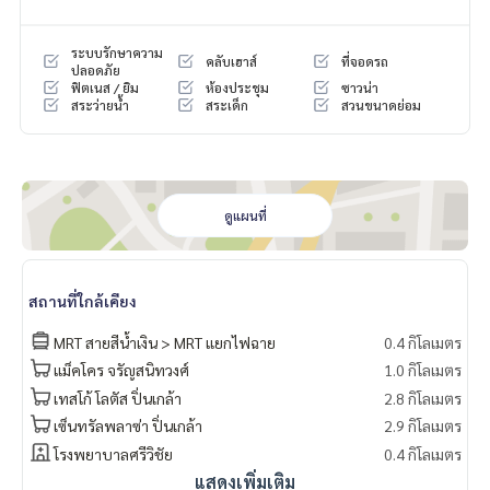
- The Circle ราชพฤกษ์
- เดอะมอลล์ท่าพระ
ระบบรักษาความ
คลับเฮาส์
ที่จอดรถ
ปลอดภัย
ฟิตเนส / ยิม
ห้องประชุม
ซาวน่า
สระว่ายน้ำ
สระเด็ก
สวนขนาดย่อม
ดูแผนที่
สถานที่ใกล้เคียง
MRT สายสีน้ำเงิน > MRT แยกไฟฉาย
0.4 กิโลเมตร
แม็คโคร จรัญสนิทวงศ์
1.0 กิโลเมตร
เทสโก้ โลตัส ปิ่นเกล้า
2.8 กิโลเมตร
เซ็นทรัลพลาซ่า ปิ่นเกล้า
2.9 กิโลเมตร
โรงพยาบาลศรีวิชัย
0.4 กิโลเมตร
แสดงเพิ่มเติม